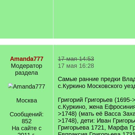
Amanda777
17 мая 14:53
Модератор
17 мая 16:28
раздела
Самые ранние предки Вла
с.Куркино Московского уез
Григорий Григорьев (1695-
Москва
с.Куркино, жена Ефросиния
>1748) (мать её Васса Зах
Сообщений:
>1748), дети: Иван Григорь
852
Григорьева 1721, Марфа Гр
На сайте с
Евпраксия Григорьева 173