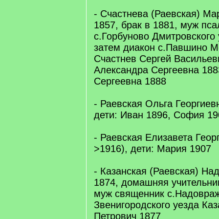
- Счастнева (Раевская) Ма
1857, брак в 1881, муж пс
с.Горбуново Дмитровского 
затем диакон с.Павшино М
Счастнев Сергей Васильеви
Александра Сергеевна 188
Сергеевна 1888
- Раевская Ольга Георгиев
дети: Иван 1896, София 19
- Раевская Елизавета Геор
>1916), дети: Мария 1907
- Казанская (Раевская) На
1874, домашняя учительниц
муж священник с.Надовра
Звенигородского уезда Ка
Петрович 1877