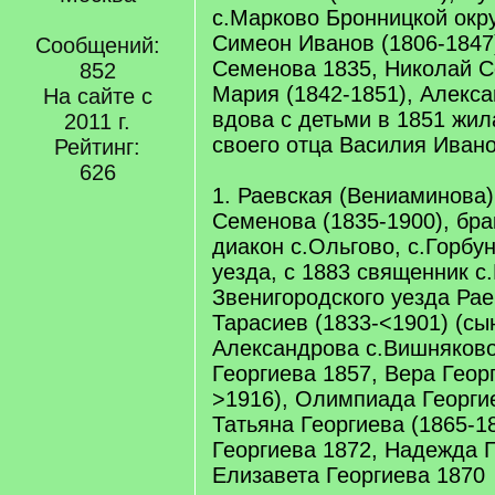
с.Марково Бронницкой окр
Симеон Иванов (1806-1847)
Сообщений:
Семенова 1835, Николай С
852
Мария (1842-1851), Алекс
На сайте с
вдова с детьми в 1851 жил
2011 г.
своего отца Василия Иван
Рейтинг:
626
1. Раевская (Вениаминова
Семенова (1835-1900), бра
диакон с.Ольгово, с.Горбу
уезда, с 1883 священник 
Звенигородского уезда Рае
Тарасиев (1833-<1901) (сы
Александрова с.Вишняково
Георгиева 1857, Вера Геор
>1916), Олимпиада Георгие
Татьяна Георгиева (1865-1
Георгиева 1872, Надежда Г
Елизавета Георгиева 1870