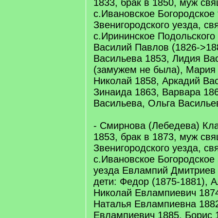
1833, брак в 1850, муж св
с.Ивановское Богородское
Звенигородского уезда, с
с.Ирининское Подольского
Василий Павлов (1826->188
Васильева 1853, Лидия Ва
(замужем не была), Мария
Николай 1858, Аркадий Вас
Зинаида 1863, Варвара 18
Васильева, Ольга Василье
- Смирнова (Лебедева) Кл
1853, брак в 1873, муж св
Звенигородского уезда, с
с.Ивановское Богородское
уезда Евлампий Дмитриев
дети: Федор (1875-1881), 
Николай Евлампиевич 1874
Наталья Евлампиевна 188
Евлампиевич 1885, Борис 1