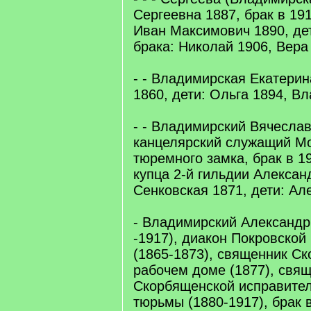
Сергеевна 1887, брак в 19
Иван Максимович 1890, де
брака: Николай 1906, Вера
- - Владимирская Екатери
1860, дети: Ольга 1894, В
- - Владимирский Вячеслав
канцелярский служащий Мо
тюремного замка, брак в 1
купца 2-й гильдии Алекса
Сенковская 1871, дети: Ал
- Владимирский Александр
-1917), диакон Покровской
(1865-1873), священник С
рабочем доме (1877), свящ
Скорбященской исправите
тюрьмы (1880-1917), брак 