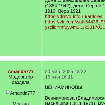
дома Станиславлев Сергей
(1884-1942), дети: Сергей 
1916, Вера 1921
https://drevo-info.ru/article
https://vk.com/wall-54436_
ysclid=mfuywm3112301703
Amanda777
20 мар. 2025 18:32
Модератор
16 мая 16:11
раздела
ВЕНИАМИНОВЫ
Вениаминова (Владимирск
Васильева (1811-1871), му
Москва