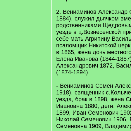
2. Вениаминов Александр 
1884), служил дьячком вме
родственниками Щедровым
уезде в ц.Вознесенской пр
себе мать Агрипину Василь
псаломщик Никитской церкв
в 1865, жена дочь местног
Елена Иванова (1844-1887)
Александрович 1872, Васи
(1874-1894)
- Вениаминов Семен Алекс
1918), священник с.Колыч
уезда, брак в 1898, жена 
Ивановна 1880, дети: Але
1899, Иван Семенович 1902
Николай Семенович 1906, 
Семеновна 1909, Владими