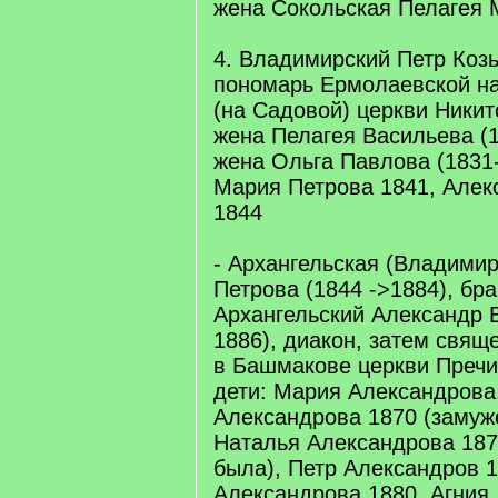
жена Сокольская Пелагея 
4. Владимирский Петр Козь
пономарь Ермолаевской на
(на Садовой) церкви Никитс
жена Пелагея Васильева (1
жена Ольга Павлова (1831-
Мария Петрова 1841, Алек
1844
- Архангельская (Владими
Петрова (1844 ->1884), бра
Архангельский Александр 
1886), диакон, затем свящ
в Башмакове церкви Пречи
дети: Мария Александрова
Александрова 1870 (замуж
Наталья Александрова 187
была), Петр Александров 1
Александрова 1880, Агния