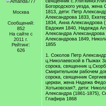
священник с.Улиткино/Ули
Богородского уезда, жена
1813, дети: Петр Александ
Москва
Александрова 1833, Екате
1834, Анна Александрова (
Сообщений:
Евдокия 1840, Надежда Ал
852
Александра Александрова 
На сайте с
Александрова 1849, Никол
2011 г.
1855
Рейтинг:
626
1. Соколов Петр Александр
ц.Николаевской в Пыжах З
сорока, священник ц.Скор
Смирительном рабочем до
сорока, священник Сергие
церкви, жена Надежа Фед
Хотьковская?, дети: Никол
Александра (1861-1875), С
Глафира 1868