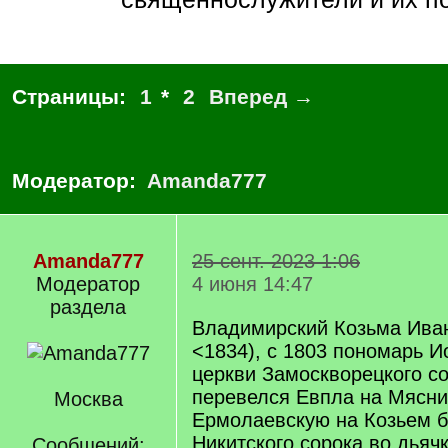
Страницы:
1
*
2
Вперед →
Модератор:
Amanda777
Amanda777
25 сент. 2023 1:06
Модератор
4 июня 14:47
раздела
Владимирский Козьма Иван
<1834), с 1803 пономарь 
церкви Замоскворецкого со
перевелся Евпла на Мясниц
Москва
Ермолаевскую на Козьем б
Никитского сорока во дьячк
Сообщений: