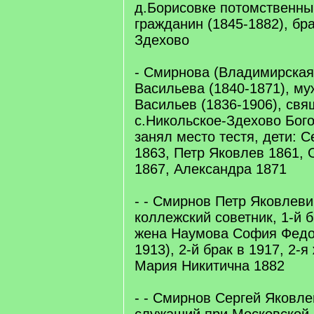
д.Борисовке потомственны
гражданин (1845-1882), бра
Здехово
- Смирнова (Владимирская
Васильева (1840-1871), м
Васильев (1836-1906), свя
с.Никольское-Здехово Бого
занял место тестя, дети: 
1863, Петр Яковлев 1861, 
1867, Александра 1871
- - Смирнов Петр Яковлеви
коллежский советник, 1-й б
жена Наумова София Федо
1913), 2-й брак в 1917, 2-
Мария Никитична 1882
- - Смирнов Сергей Яковле