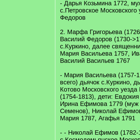
- Дарья Козьмина 1772, му
с.Петровское Московского 
Федоров
2. Марфа Григорьева (1726
Василий Федоров (1730->1
с.Куркино, далее священни
Мария Васильева 1757, Ив
Василий Васильев 1767
- Мария Васильева (1757-1
всего) дьячок с.Куркино, д
Котово Московского уезда
(1754-1813), дети: Евдоки
Ирина Ефимова 1779 (муж
Семенов), Николай Ефимов
Мария 1787, Агафья 1791
- - Николай Ефимов (1782-
с.Космодемьянское Москов