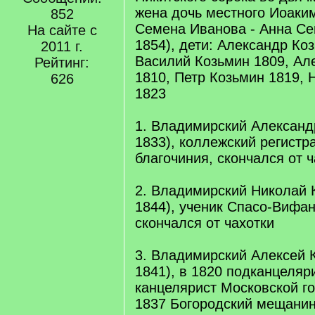
жена дочь местного Иоаки
852
Семена Иванова - Анна Се
На сайте с
1854), дети: Александр Ко
2011 г.
Василий Козьмин 1809, Ал
Рейтинг:
1810, Петр Козьмин 1819, 
626
1823
1. Владимирский Александ
1833), коллежский регистр
благочиния, скончался от ч
2. Владимирский Николай 
1844), ученик Спасо-Вифа
скончался от чахотки
3. Владимирский Алексей 
1841), в 1820 подканцеляри
канцелярист Московской г
1837 Богородский мещанин;