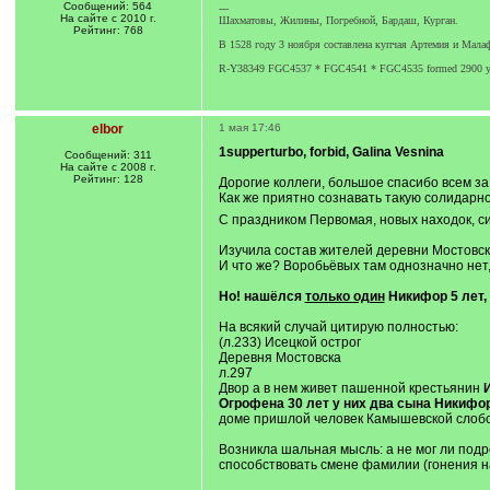
Сообщений: 564
---
На сайте с 2010 г.
Шахматовы, Жилины, Погребной, Бардаш, Курган.
Рейтинг: 768
В 1528 году 3 ноября составлена купчая Артемия и Мал
R-Y38349 FGC4537 * FGC4541 * FGC4535 formed 2900 
elbor
1 мая 17:46
1supperturbo, forbid, Galina Vesnina
Сообщений: 311
На сайте с 2008 г.
Рейтинг: 128
Дорогие коллеги, большое спасибо всем з
Как же приятно сознавать такую солидарн
С праздником Первомая, новых находок, с
Изучила состав жителей деревни Мостовско
И что же? Воробьёвых там однозначно нет,
Но! нашёлся
только один
Никифор 5 лет, 
На всякий случай цитирую полностью:
(л.233) Исецкой острог
Деревня Мостовска
л.297
Двор а в нем живет пашенной крестьянин
Огрофена 30 лет у них два сына Никифор
доме пришлой человек Камышевской слободы
Возникла шальная мысль: а не мог ли под
способствовать смене фамилии (гонения на 