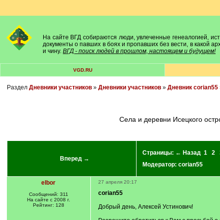
На сайте ВГД собираются люди, увлеченные генеалогией, исто
документы о павших в боях и пропавших без вести, в какой а
и чину.
ВГД - поиск людей в прошлом, настоящем и будущем!
VGD.RU
Раздел
Дневники участников
»
Дневники участников
»
Дневник corian55
Села и деревни Исецкого ост
Страницы:
← Назад
1
2
Вперед →
Модератор:
corian55
elbor
27 апреля 20:17
corian55
Сообщений: 311
На сайте с 2008 г.
Рейтинг: 128
Добрый день, Алексей Устинович!