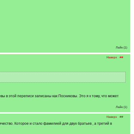
Лайк (1)
Наверх
##
ы в этой переписи записаны как Посниковы. Это я к тому, что может
Лайк (1)
Наверх
##
ичество. Которое и стало фамилией для двух братьев , а третий в