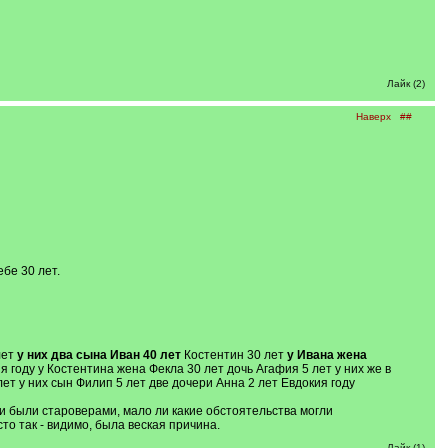
Лайк (2)
Наверх
##
бе 30 лет.
лет
у них два сына Иван 40 лет
Костентин 30 лет
у Ивана жена
 году у Костентина жена Фекла 30 лет дочь Агафия 5 лет у них же в
ет у них сын Филип 5 лет две дочери Анна 2 лет Евдокия году
 были староверами, мало ли какие обстоятельства могли
то так - видимо, была веская причина.
Лайк (1)