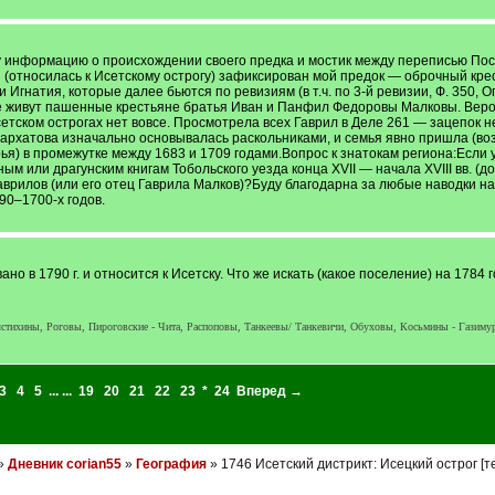
информацию о происхождении своего предка и мостик между переписью Поско
й (относилась к Исетскому острогу) зафиксирован мой предок — оброчный кр
 Игнатия, которые далее бьются по ревизиям (в т.ч. по 3-й ревизии, Ф. 350, О
ке живут пашенные крестьяне братья Иван и Панфил Федоровы Малковы. Веро
сетском острогах нет вовсе. Просмотрела всех Гаврил в Деле 261 — зацепок 
Бархатова изначально основывалась раскольниками, и семья явно пришла (во
ья) в промежутке между 1683 и 1709 годами.Вопрос к знатокам региона:Если
 или драгунским книгам Тобольского уезда конца XVII — начала XVIII вв. (до
аврилов (или его отец Гаврила Малков)?Буду благодарна за любые наводки н
90–1700-х годов.
ано в 1790 г. и относится к Исетску. Что же искать (какое поселение) на 178
олстихины, Роговы, Пироговские - Чита, Распоповы, Танкеевы/ Танкевичи, Обуховы, Косьмины - Газиму
3
4
5
... ...
19
20
21
22
23
*
24
Вперед →
»
Дневник corian55
»
География
» 1746 Исетский дистрикт: Исецкий острог [