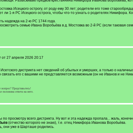
 помощи. Разыскиваю предков крестьянина Никифора Иванова Воробьёва, кот
остовка Исецкого острогу, от роду ему 30 лет; родители его тоже старообрядц
т ли 1-я РС Исецкого острога, чтобы что-то узнать о родителях Никифора. К
ть надежда на 2-ю РС 1744 года.
посмотреть семью Ивана Воробьёва в д. Мостовка во 2-й РС (если таковая се
r
от 27 апреля 2026 20:17
 Исетского дистрикта нет сведений об убылых и умерших, а только о наличны
но связать его с вашими не представляется возможным (он не Иванов и не Ник
опрос? Представьтесь!
 половина ответа на него.
 по просмотру всего дистрикта. Ну вот и эта надежда пропала... жаль, конечн
бьёв
(отчество которого не знаю), т.е. отец Никифора Иванова Воробьёва.
, они уже в Шарташе родились.