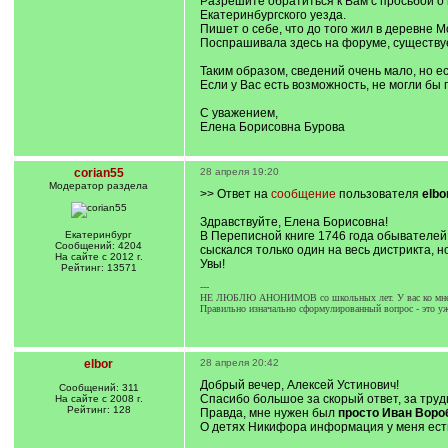
Разрешите обратиться к Вам с просьбой о
Екатеринбургского уезда.
Пишет о себе, что до того жил в деревне М
Поспрашивала здесь на форуме, существуе
Таким образом, сведений очень мало, но ес
Если у Вас есть возможность, не могли бы 
С уважением,
Елена Борисовна Бурова
corian55
28 апреля 19:20
Модератор раздела
>> Ответ на
сообщение
пользователя
elbo
Здравствуйте, Елена Борисовна!
Екатеринбург
В Переписной книге 1746 года обывателей
Сообщений: 4204
сыскался только один на весь дистрикта, 
На сайте с 2012 г.
Увы!
Рейтинг: 13571
---
НЕ ЛЮБЛЮ АНОНИМОВ со школьных лет. У вас ко мне в
Правильно изначально сформулированный вопрос - это уже
elbor
28 апреля 20:42
Добрый вечер, Алексей Устинович!
Сообщений: 311
Спасибо большое за скорый ответ, за труды
На сайте с 2008 г.
Рейтинг: 128
Правда, мне нужен был
просто Иван Воро
О детях Никифора информация у меня есть