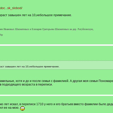
stoc...sk_slobod/
озраст завышен лет на 10,небольшое примечание.
афея Ивановых Шахматовых и Елизария Григорьева Шахматовых на дер. Рагуйловскую,
ybp
зраст завышен лет на 10,небольшое примечание.
мильные, хотя и до и после семья с фамилией. А другая моя семья Пономарев
в подходящего возраста в переписи.
ко лет искал, в переписи 1710 у него и его братьев вместо фамилии было дед
ил ее на мою.