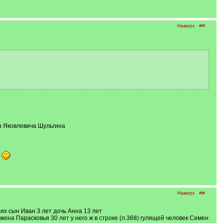
Наверх
##
я Яковлевича Шульгина
Наверх
##
их сын Иван 3 лет дочь Анна 13 лет
жена Парасковья 30 лет у него ж в строке (л.368) гулящей человек Семен