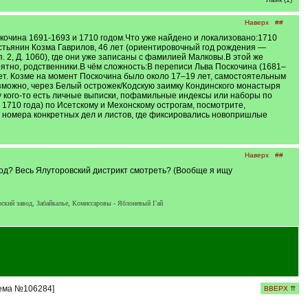
Наверх
##
чина 1691-1693 и 1710 годом.Что уже найдено и локализовано:1710
естьянин Козма Гаврилов, 46 лет (ориентировочный год рождения —
п. 2, Д. 1060), где они уже записаны с фамилией Малковы.В этой же
ятно, родственники.В чём сложность:В переписи Льва Поскочина (1681–
нет. Козме на момент Поскочина было около 17–19 лет, самостоятельным
зможно, через Белый острожек/Кодскую заимку Кондинского монастыря
 у кого-то есть личные выписки, пофамильные индексы или наборы по
 1710 года) по Исетскому и Мехонскому острогам, посмотрите,
а номера конкретных дел и листов, где фиксировались новопришлые
Наверх
##
4 год? Весь Ялуторовский дистрикт смотреть? (Вообще я ищу
рский завод, Забайкалье, Комиссаровы - Яблоневый Гай
тема №106284]
ВВЕРХ ⇈