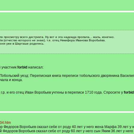
о просмотру всего дистрикта. Ну вот и эта надежда пропала... жаль, конечно.
в (отчество которого не знаю), т.е. отец Никифора Иванова Воробьёва.
 они уже в Шарташе родились.
3 участник
forbid
написал:
: Тобольский уезд: Переписная книга переписи тобольского дворянина Васили
ачала и конца.
.р. и его отец Иван Воробьев учтены в переписи 1710 года. Спросите у
forbid
434.htm
 Федоров Воробьев сказал себе от роду 40 лет у него жена Марфа 39 лет у н
Федоров Воробьев сказал себе от роду 60 лет у него сын Яким 36 лет у него 