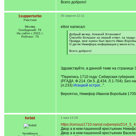
Всего доброго!
1supperturbo
30 апреля 12:11
Участник
elbor написал:
Москва
Сообщений: 76
На сайте с 2021 г.
[
Добрый вечер, Алексей Устинович!
Рейтинг: 75
q
Спасибо большое за скорый ответ, за труды п
]
Правда, мне нужен был просто Иван Воробьё
О детях Никифора информация у меня есть,
Всего доброго!
[
/
q
]
Здравствуйте, в данной теме на странице 
"Перепись 1710 года: Сибирская губерния
(РГАДА. Ф.214. Оп.5. Д.434. Л.1-704). Без н
(л.233)
Исецкой острог
...".
Вероятно, Никифор Иванов Воробьёв 1705 г
forbid
1 мая 13:29
https://census1710.narod.ru/perepis/214_5_
Двор а в нем пашенной крестьянин Никифор
Двор а в нем пашенной крестьянин Василей 
Челябинск