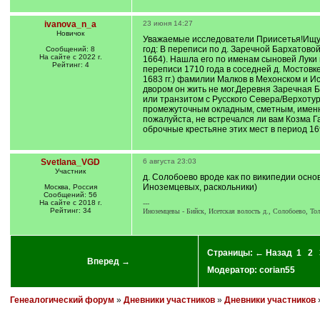
ivanova_n_a
23 июня 14:27
Новичок
Уважаемые исследователи Приисетья!Ищу 
год: В переписи по д. Заречной Бархатово
Сообщений: 8
На сайте с 2022 г.
1664). Нашла его по именам сыновей Луки и
Рейтинг: 4
переписи 1710 года в соседней д. Мостов
1683 гг.) фамилии Малков в Мехонском и И
двором он жить не мог.Деревня Заречная 
или транзитом с Русского Севера/Верхотур
промежуточным окладным, сметным, именным
пожалуйста, не встречался ли вам Козма Г
оброчные крестьяне этих мест в период 16
Svetlana_VGD
6 августа 23:03
Участник
д. Солобоево вроде как по википедии основ
Иноземцевых, раскольники)
Москва, Россия
Сообщений: 56
На сайте с 2018 г.
---
Рейтинг: 34
Иноземцевы - Бийск, Исетская волость д., Солобоево, Т
Страницы:
← Назад
1
2
Вперед →
Модератор:
corian55
Генеалогический форум
»
Дневники участников
»
Дневники участников