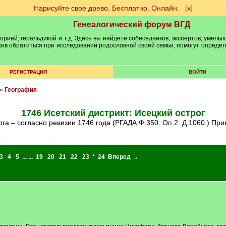
Нарисуйте свое древо. Бесплатно. Онлайн.
[х]
Генеалогический форум ВГД
рией, геральдикой и т.д. Здесь вы найдете собеседников, экспертов, умелых
рхив обратиться при исследовании родословной своей семьи, помогут опреде
РЕГИСТРАЦИЯ
ВОЙТИ
»
География
1746 Исетский дистрикт: Исецкий острог
рога – согласно ревизии 1746 года (РГАДА Ф.350. Оп.2. Д.1060.) П
3
4
5
... ...
19
20
21
22
23
*
24
Вперед →