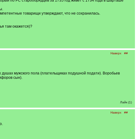
орый по РС старообрядцев за 1735 год живёт с 1734 года в Шарташе
ы.
омпетентные товарищи утверждают, что не сохранилась.
мья там окажется)?
Наверх
##
х душах мужского пола (плательщиках подушной подати). Воробьев
ифоров сын).
Лайк (1)
Наверх
##
о.