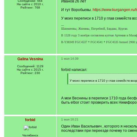
Сообщений: 564
Иванов 26 лет
На сайте с 2010 г.
Рейтинг: 768
И тут Воробьевы.
https://www.kurgangen.ru/I
У моих переписи в 1710 у глав семейств в
---
Шахматовы, Жилины, Погребной, Бардаш, Курган.
В 1528 году 3 ноября составлена купчая Артемия и Мал
R-Y38349 FGC4537 * FGC4541 * FGC4535 formed 2900 
Galina Vesnina
1 мая 14:39
Сообщений: 1129
forbid написал:
На сайте с 2015 г.
Рейтинг: 230
[
q
У моих переписи в 1710 у глав семейств во
]
[
/
q
]
А мои Веснины в переписи 1710 года бесфа
быть elbor стоит проверить всех Никифоро
forbid
1 мая 16:21
Один Иван Васильевич , которого я несколь
последствии при переезде почему то смен
Челябинск