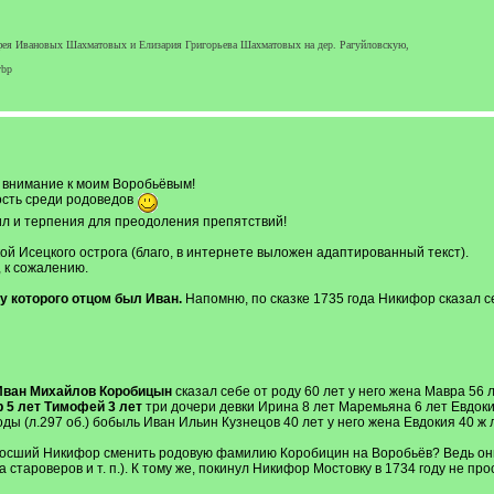
афея Ивановых Шахматовых и Елизария Григорьева Шахматовых на дер. Рагуйловскую,
ybp
а внимание к моим Воробьёвым!
ость среди родоведов
ил и терпения для преодоления препятствий!
й Исецкого острога (благо, в интернете выложен адаптированный текст).
 к сожалению.
у которого отцом был Иван.
Напомню, по сказке 1735 года Никифор сказал се
Иван Михайлов Коробицын
сказал себе от роду 60 лет у него жена Мавра 56 
 5 лет Тимофей 3 лет
три дочери девки Ирина 8 лет Маремьяна 6 лет Евдокия
 (л.297 об.) бобыль Иван Ильин Кузнецов 40 лет у него жена Евдокия 40 ж л
росший Никифор сменить родовую фамилию Коробицин на Воробьёв? Ведь они
староверов и т. п.). К тому же, покинул Никифор Мостовку в 1734 году не прос