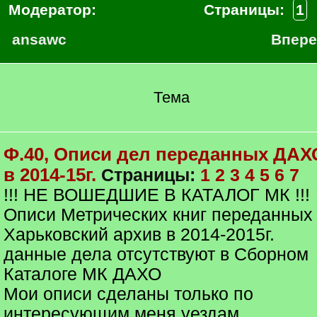
Модератор:
Страницы:
1
ansawc
Впер
Тема
Ф.40, Описи дел переданных ДАХ
в 2014-15г.
Страницы:
1
2
3
4
5
6
7
!!! НЕ ВОШЕДШИЕ В КАТАЛОГ МК !!!
Описи Метрических книг переданных
Харьковский архив в 2014-2015г.
данные дела отсутствуют в Сборном
Каталоге МК ДАХО
Мои описи сделаны только по
интересующим меня уездам