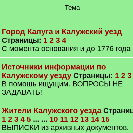
Тема
Город Калуга и Калужский уезд
Страницы:
1
2
3
4
С момента основания и до 1776 года
Источники информации по
Калужскому уезду
Страницы:
1
2
3
В помощь ищущим. ВОПРОСЫ НЕ
ЗАДАВАТЬ!
Жители Калужского уезда
Страни
1
2
3
4
5
... ...
10
11
12
13
14
15
ВЫПИСКИ из архивных документов.