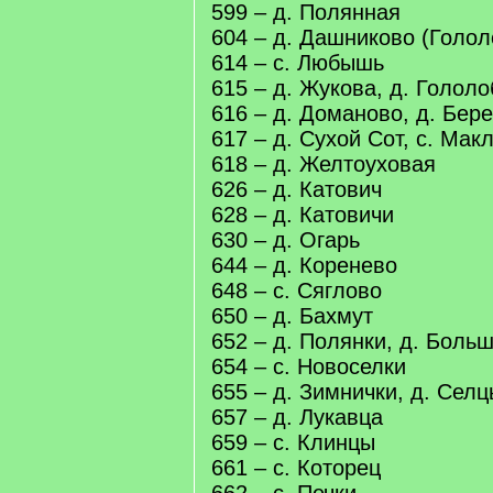
599 – д. Полянная
604 – д. Дашниково (Голол
614 – с. Любышь
615 – д. Жукова, д. Голол
616 – д. Доманово, д. Бере
617 – д. Сухой Сот, с. Мак
618 – д. Желтоуховая
626 – д. Катович
628 – д. Катовичи
630 – д. Огарь
644 – д. Коренево
648 – с. Сяглово
650 – д. Бахмут
652 – д. Полянки, д. Боль
654 – с. Новоселки
655 – д. Зимнички, д. Сел
657 – д. Лукавца
659 – с. Клинцы
661 – с. Которец