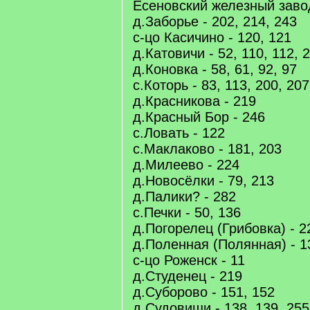
Есеновский железный завод
д.Заборье - 202, 214, 243
с-цо Касичино - 120, 121
д.Катовичи - 52, 110, 112, 
д.Коновка - 58, 61, 92, 97
с.Которь - 83, 113, 200, 207
д.Красникова - 219
д.Красный Бор - 246
с.Ловать - 122
с.Маклаково - 181, 203
д.Милеево - 224
д.Новосёлки - 79, 213
д.Палики? - 282
с.Печки - 50, 136
д.Погорелец (Грибовка) - 2
д.Поленная (Полянная) - 13
с-цо Роженск - 11
д.Студенец - 219
д.Суборово - 151, 152
д.Судовищи - 138, 139, 255