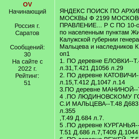
OV
ЯНДЕКС ПОИСК ПО АРХИВ
Начинающий
МОСКВЫ Ф 2199 МОСКО
ПРАВЛЕНИЕ... Р С ПО 10-о
Россия г.
по населенным пунктам Жи
Саратов
Калужской губернии генера
Мальцева и наследников К
Сообщений:
оп1
30
1. ПО деревне ЕЛОВКИ--Т.
На сайте с
л.31,Т.421 Д1056 л.29
2022 г.
2. ПО деревне КАТОВИЧИ--
Рейтинг:
л.15,Т.412 Д,1047 л.14
51
3.ПО деревне МАНИНОЙ--Т
4 .ПО ЛЮДИНОВСКОМУ 
С.И МАЛЬЦЕВА--Т.48 Д683 
л.355
,Т.49 Д.684 л.7.
5 .ПО деревне КУРГАНЬЯ--Т
Т.51 Д.686 л.7,Т409 Д.1044