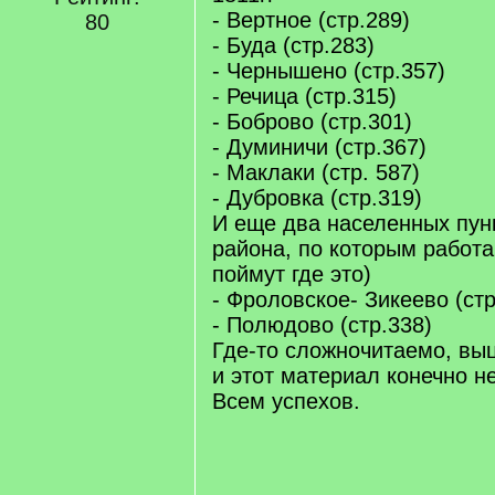
- Вертное (стр.289)
80
- Буда (стр.283)
- Чернышено (стр.357)
- Речица (стр.315)
- Боброво (стр.301)
- Думиничи (стр.367)
- Маклаки (стр. 587)
- Дубровка (стр.319)
И еще два населенных пунк
района, по которым работа
поймут где это)
- Фроловское- Зикеево (стр
- Полюдово (стр.338)
Где-то сложночитаемо, выц
и этот материал конечно н
Всем успехов.