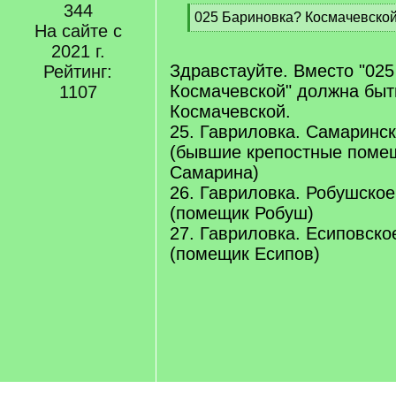
344
[
025 Бариновка? Космачевско
На сайте с
q
[
]
2021 г.
/
q
Здравстауйте. Вместо "02
Рейтинг:
]
Космачевской" должна быт
1107
Космачевской.
25. Гавриловка. Самаринс
(бывшие крепостные поме
Самарина)
26. Гавриловка. Робушско
(помещик Робуш)
27. Гавриловка. Есиповско
(помещик Есипов)