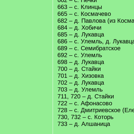
662 – с. Печки
663 – с. Клинцы
665 – с. Космачево
682 – д. Павлова (из Косм
684 – д. Хобичи
685 – д. Лукавца
686 – с. Улемль, д. Лукавц
689 – с. Семибратское
692 – с. Улемль
698 – д. Лукавца
700 – д. Стайки
701 – д. Хизовка
702 – д. Лукавца
703 – д. Улемль
711, 720 – д. Стайки
722 – с. Афонасово
728 – с. Дмитриевское (Ел
730, 732 – с. Которь
733 – д. Алшаница