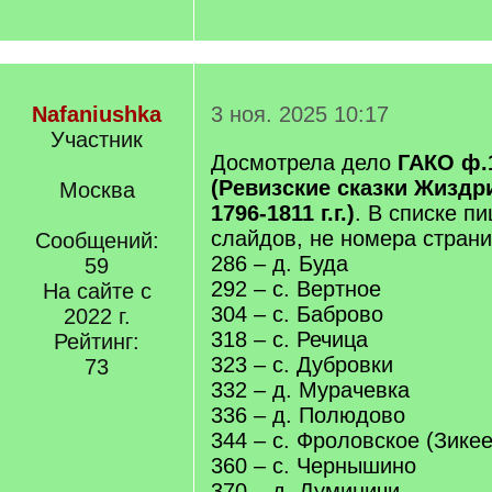
Nafaniushka
3 ноя. 2025 10:17
Участник
Досмотрела дело
ГАКО ф.1
(Ревизские сказки Жиздри
Москва
1796-1811 г.г.)
. В списке п
слайдов, не номера страни
Сообщений:
286 – д. Буда
59
292 – с. Вертное
На сайте с
304 – с. Баброво
2022 г.
318 – с. Речица
Рейтинг:
323 – с. Дубровки
73
332 – д. Мурачевка
336 – д. Полюдово
344 – с. Фроловское (Зике
360 – с. Чернышино
370 – д. Думиничи