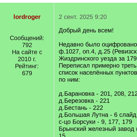
lordroger
2 сент. 2025 9:20
Добрый день всем!
Сообщений:
Недавно было оцифровано
792
ф.1027, оп.4, д.25 (Ревизс
На сайте с
Жиздринского уезда за 1796-
2010 г.
Переписал примерно треть
Рейтинг:
список населённых пункто
679
по ним:
д.Барановка - 201, 208, 21
д.Березовка - 221
д.Бестань - 222
д.Большая Лутна - 6 слайд
с-цо Борсуки - 9, 177, 179
Брынский железный завод (
15