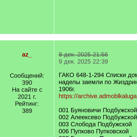
az_
8 дек. 2025 21:56
9 дек. 2025 22:39
ГАКО 648-1-294 Списки д
Сообщений:
наделы заемли по Жиздрин
390
1906г.
На сайте с
https://archive.admoblkalug
2021 г.
Рейтинг:
001 Буяновичи Подбужской
389
002 Алеексево Подбужской
003 Слобода Подбужской
006 Пупково Пупковской