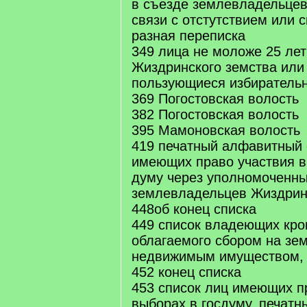
в съезде землевладельцев
связи с отстутствием или 
разная переписка
349 лица не моложе 25 лет
Жиздринского земства или
пользующиеся избиратель
369 Погостовская волость
382 Погостовская волость
395 Мамоновская волость
419 печатный алфавитный 
имеющих право участвия в
думу через уполномоченны
землевладельцев Жиздрин
448об конец списка
449 список владеющих кро
облагаемого сбором на зе
недвижимым имуществом, 
452 конец списка
453 список лиц имеющих п
выборах в госдуму, печат