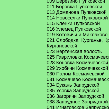
009 Березино Пупковской
011 Боровка Пупковской
013 Доманова Пупковской
014 Новоселки Пупковской
015 Кленки Пупковской
016 Улемец Пупковской
019 Котовичи и Маклаково
021 Слободка, Курганье, К
Кургановской
023 Вертенская волость
025 Гавриловка Космачевс
028 Коновка Космачевской
029 Ухобичи Космачевской
030 Палом Космачевской
031 Космачево Космачевск
034 Букань Запрудской
035 Усовка Запрудской
036 Загоричи Запрудской
038 Запрудное Запрудской
041 Игнатовское Запрудск