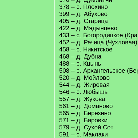
378 – с. Плохино
399 – д. Абухово
405 – д. Старица
422 – д. Мядынцево
433 – с. Богородицкое (Кр
452 – д. Речица (Чухловая)
458 – с. Никитское
468 – д. Дубна
488 – с. Кцынь
508 – с. Архангельское (Бе
520 – д. Мойлово
544 – д. Жировая
546 – с. Любышь
557 – д. Жукова
561 – д. Доманово
565 – д. Березино
571 – д. Баровки
579 – д. Сухой Сот
591 – с. Маклаки