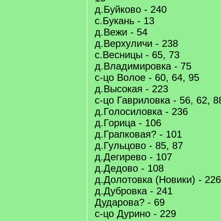
д.Буйково - 240
с.Букань - 13
д.Вежи - 54
д.Верхуличи - 238
с.Весницы - 65, 73
д.Владимировка - 75
с-цо Волое - 60, 64, 95
д.Высокая - 223
с-цо Гавриловка - 56, 62, 8
д.Голосиловка - 236
д.Горица - 106
д.Грапковая? - 101
д.Гульцово - 85, 87
д.Дегирево - 107
д.Дедово - 108
д.Долотовка (Новики) - 226
д.Дубровка - 241
Дударова? - 69
с-цо Дурино - 229