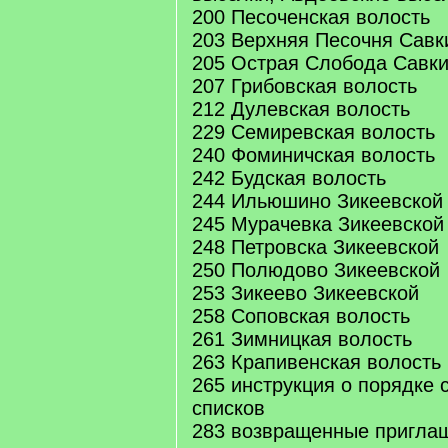
200 Песоченская волость
203 Верхняя Песочня Савк
205 Острая Слобода Савки
207 Грибовская волость
212 Дулевская волость
229 Семиревская волость
240 Фоминичская волость
242 Будская волость
244 Ильюшино Зикеевской
245 Мурачевка Зикеевской
248 Петровска Зикеевской
250 Полюдово Зикеевской
253 Зикеево Зикеевской
258 Соповская волость
261 Зимницкая волость
263 Крапивенская волость
265 инструкция о порядке 
списков
283 возвращенные приглаш