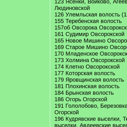
123 Ясенки, Войково, Агее
Людиновской
126 Улемльская волость (1
155 Теребенская волость
157об Овсорока Овсорокск
161 Судимир Овсорокской
165 Новое Мишино Овсоро
169 Старое Мишино Овсор
170 Младенское Овсорокс
173 Холмина Овсорокской
174 Клетно Овсорокской
177 Которская волость
179 Яровщинская волость
181 Плохинская волость
184 Брынская волость
186 Огорь Огорской
191 Гололобово, Березовк
Огорской
196 Кудрявские выселки, 
выселки, Авдеевские высе