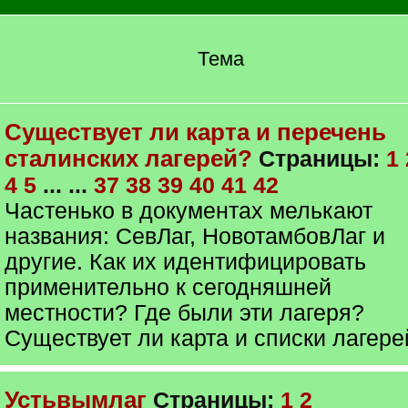
Тема
Существует ли карта и перечень
сталинских лагерей?
Страницы:
1
4
5
... ...
37
38
39
40
41
42
Частенько в документах мелькают
названия: СевЛаг, НовотамбовЛаг и
другие. Как их идентифицировать
применительно к сегодняшней
местности? Где были эти лагеря?
Существует ли карта и списки лагере
Устьвымлаг
Страницы:
1
2