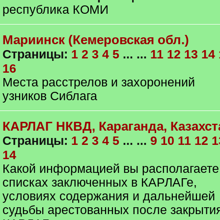
республика КОМИ
Мариинск (Кемеровская обл.)
Страницы:
1
2
3
4
5
... ...
11
12
13
14
16
Места расстрелов и захоронений
узников Сиблага
КАРЛАГ НКВД, Караганда, Казахст
Страницы:
1
2
3
4
5
... ...
9
10
11
12
1
14
Какой информацией вы располагаете
списках заключенных в КАРЛАГе,
условиях содержания и дальнейшей
судьбы арестованных после закрыти