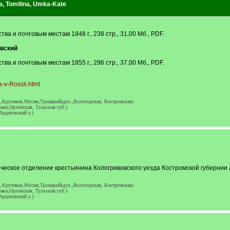
a
,
Tomilina
,
Umka-Kate
а и почтовым местам 1848 г., 238 стр., 31,00 Мб., PDF.
вский
а и почтовым местам 1855 г., 296 стр., 37,00 Мб., PDF.
a-v-Rossii.html
,Крутиков,Мусин,Троицкий(дух.,Вологодская, Костромская)
аки,Орловская, Тульская губ.)
Ардатовский у.)
ческое отделение крестьянина Кологривовского уезда Костромской губернии
,Крутиков,Мусин,Троицкий(дух.,Вологодская, Костромская)
аки,Орловская, Тульская губ.)
Ардатовский у.)