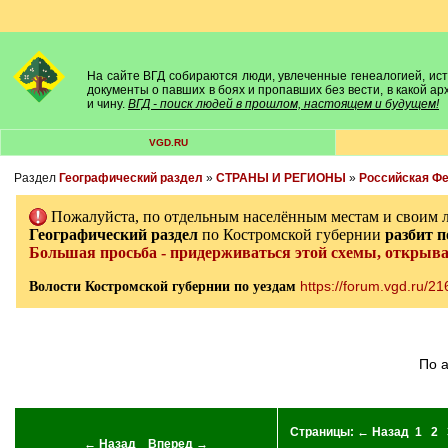
На сайте ВГД собираются люди, увлеченные генеалогией, исто
документы о павших в боях и пропавших без вести, в какой а
и чину.
ВГД - поиск людей в прошлом, настоящем и будущем!
VGD.RU
Раздел
Географический раздел
»
СТРАНЫ И РЕГИОНЫ
»
Российская Ф
Пожалуйста, по отдельным населённым местам и своим 
Географический раздел
по Костромской губернии
разбит
п
Большая просьба - придерживаться этой схемы, открыв
https://forum.vgd.ru/2
Волости Костромской губернии по уездам
По
Страницы:
← Назад
1
2
← Назад
Вперед →