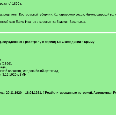
рузино) 1890 г.
га, родители: Костромской губернии, Кологривского уезда, Николоширской во
нский сын Ефим Иванов и крестьянка Евдокия Васильева.
, осужденных к расстрелу в период т.н. Экспедиции в Крыму
и
,
 (1896),
ада,
нской области), Феодосийский артсклад,
 3.12.1920 к ВМН.
лы, 20.11.1920 – 18.04.1921. // Реабилитированные историей. Автономная 