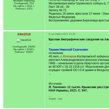
ГАНО (В.Новгород) Ф. 492 Оп. 24 Д. 5
великий новгород
Метрическая книга Грузинского собора (с. Г
Сообщений: 253
На сайте с 2011 г.
Лист 38 об.- 39
Рейтинг: 1371
Запись № 72.
Родилась 26 июня, крестили 27 июня - Оль
Федосья Федорова.
Восприемники: деревни Березовца крестья
Klim2018
6 сентября 2023 23:29
Краткие биографические сведения на лиц
...
Сообщений: 29295
На сайте с 2018 г.
Травин Николай Сергеевич
Рейтинг: 32457
полковник,
46 лет,
г. Кологрив
Костромской губерни
окончил Александровское военное училище
ПМВ – начальник отдела Иркутского артскл
во ВСЮР с 18.10.1918 (ст. Морозовская До
осужден тройкой ОО 13-й армии в Феодосии
...
Источник:
Я. Тинченко
. 12 тысяч. Крымские расстре
НАН Украины, 2021. С. 947.
---
Знания - сила