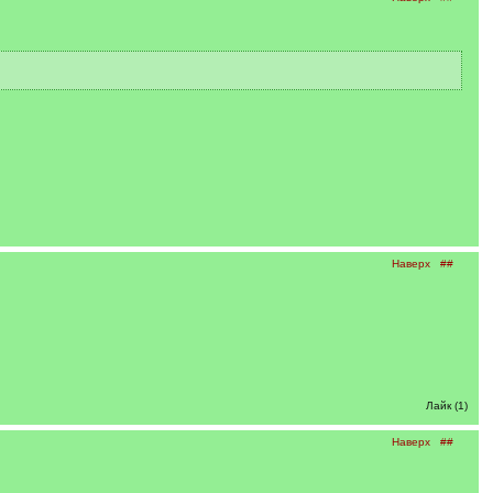
Наверх
##
Лайк (1)
Наверх
##