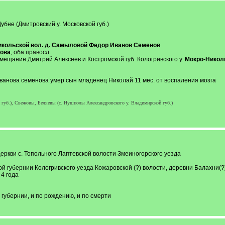
убне (Дмитровский у. Московской губ.)
кольской вол. д. Самыловой Федор Иванов Семенов
ова
, оба правосл.
 мещанин Дмитрий Алексеев и Костромской губ. Кологривского у.
Мокро-Николь
 Иванова семенова умер сын младенец Николай 11 мес. от воспаления мозга
 губ.), Свежовы, Беляевы (с. Нушполы Александровского у. Владимирской губ.)
ркви с. Топольного Лаптевской волости Змеиногорского уезда
й губернии Кологривского уезда Кожаровской (?) волости, деревни Балахни(?
 4 года
 губернии, и по рождению, и по смерти