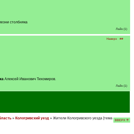
олезни столбняка
Лайк (1)
Наверх
##
ка
Алексей Иванович Тихомиров.
Лайк (1)
бласть
»
Кологривский уезд
» Жители Кологривского уезда [тема
ВВЕРХ ⇈