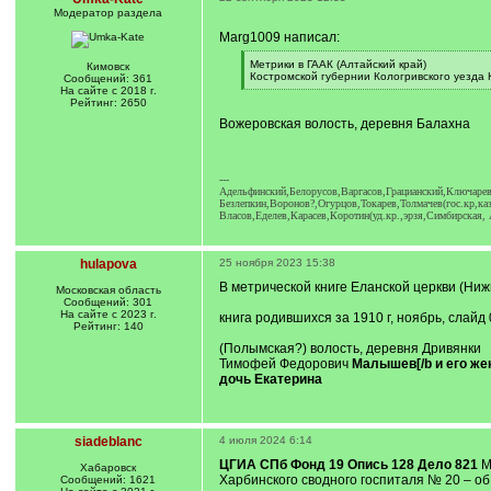
Модератор раздела
Marg1009 написал:
[
Метрики в ГААК (Алтайский край)
Кимовск
q
Костромской губернии Кологривского уезда К
Сообщений: 361
]
[
На сайте с 2018 г.
/
Рейтинг: 2650
q
Вожеровская волость, деревня Балахна
]
---
Адельфинский,Белорусов,Варгасов,Грацианский,Ключарев
Безлепкин,Воронов?,Огурцов,Токарев,Толмачев(гос.кр,каз
Власов,Еделев,Карасев,Коротин(уд.кр.,эрзя,Симбирская, 
hulapova
25 ноября 2023 15:38
В метрической книге Еланской церкви (Ниж
Московская область
Сообщений: 301
На сайте с 2023 г.
книга родившихся за 1910 г, ноябрь, слайд
Рейтинг: 140
(Полымская?) волость, деревня Дривянки
Тимофей Федорович
Малышев[/b и его же
дочь Екатерина
siadeblanc
4 июля 2024 6:14
ЦГИА СПб Фонд 19 Опись 128 Дело 821
Ме
Хабаровск
Харбинского сводного госпиталя № 20 – о
Сообщений: 1621