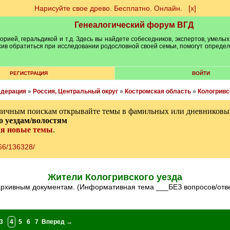
Нарисуйте свое древо. Бесплатно. Онлайн.
[х]
Генеалогический форум ВГД
рией, геральдикой и т.д. Здесь вы найдете собеседников, экспертов, умелых
рхив обратиться при исследовании родословной своей семьи, помогут опреде
РЕГИСТРАЦИЯ
ВОЙТИ
едерация
»
Россия, Центральный округ
»
Костромская область
»
Кологривс
личным поискам открывайте темы в фамильных или дневниковых
о уездам/волостям
ая новые темы
.
166/136328/
Жители Кологривского уезда
 архивным документам. (Информативная тема ___БЕЗ вопросов/отв
3
4
5
6
7
Вперед →