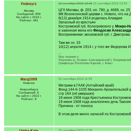
Fedosyrz
21 сентября 2023 13:46
21 сентября 2023 13:53
ЦГА Москвы, ф. 203, оп. 780, д. 4689, сн. 25
Москва
МК Вознесенской церкви с. Нового, что на Д
Сообщений: 859
На сайте с 2016 г.
8(13) декабря 1914 родилась Клавдия
Рейтинг: 481
Запасный из крестьян
Костромской губ. Кологривского у.
Мокро-Ни
и законная жена его
Феодосия Александр
Восприемники: московской губ. г. Дмитрова
Там же сн. 33
10(12) апреля 1914 г. у того же Федорова
---
Ищу сведения о:
Федосеевы (д. Волково Александровский у. Владимирской
Гринфельды (Республика Карелия, г. Кемь)
Marg1009
22 сентября 2023 11:55
Новичок
Метрики в ГААК (Алтайский край)
Фонд 144-6-1035 Михаило-Архангельской це
Новосибирск
Сообщений: 6
стр 164 (об умерших)
На сайте с 2022 г.
18 июня 1908 года Крестьянина Костромско
Рейтинг: 8
19 июня 1908 года аналогично дочь Таисия
Причина - от поноса
В этом деле много записей по Костромской
Umka-Kate
22 сентября 2023 12:35