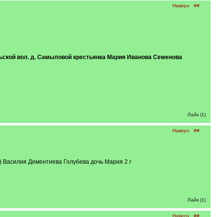
Наверх
##
ской вол. д. Самыловой крестьянка Мария Иванова Семенова
Лайк (1)
Наверх
##
) Василия Дементиева Голубева дочь Мария 2 г
Лайк (1)
Наверх
##