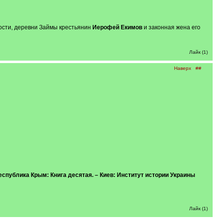
лости, деревни Займы крестьянин
Иерофей Екимов
и законная жена его
Лайк (1)
Наверх
##
Республика Крым: Книга десятая. – Киев: Институт истории Украины
Лайк (1)