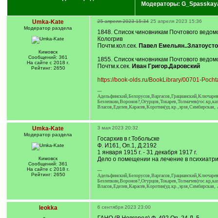
Модераторы:
G_Spasskay
Umka-Kate
25 апреля 2023 15:34
25 апреля 2023 15:36
Модератор раздела
1848. Список чиновникам Почтового ведомств
Кологрив
Почтм.кол.сек.
Павел Емельян..Златоусто
Кимовск
Сообщений: 361
1855. Список чиновникам Почтового ведомств
На сайте с 2018 г.
Почтм.к.сек.
Иван Григор.Даровский
Рейтинг: 2650
https://book-olds.ru/BookLibrary/00701-Pocht
---
Адельфинский,Белорусов,Варгасов,Грацианский,Ключарев
Безлепкин,Воронов?,Огурцов,Токарев,Толмачев(гос.кр,каз
Власов,Еделев,Карасев,Коротин(уд.кр.,эрзя,Симбирская, 
Umka-Kate
3 мая 2023 20:32
Модератор раздела
Госархив в г.Тобольске
Ф. И161, Оп.1, Д.2192
1 января 1915 г. - 31 декабря 1917 г.
Кимовск
Дело о помещении на лечение в психиатри
Сообщений: 361
На сайте с 2018 г.
---
Рейтинг: 2650
Адельфинский,Белорусов,Варгасов,Грацианский,Ключарев
Безлепкин,Воронов?,Огурцов,Токарев,Толмачев(гос.кр,каз
Власов,Еделев,Карасев,Коротин(уд.кр.,эрзя,Симбирская, 
leokka
6 сентября 2023 23:00