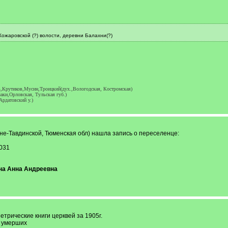
ожаровской (?) волости, деревни Балахни(?)
,Крутиков,Мусин,Троицкий(дух.,Вологодская, Костромская)
аки,Орловская, Тульская губ.)
Ардатовский у.)
не-Тавдинской, Тюменская обл) нашла запись о переселенце:
 031
на Анна Андреевна
трические книги церквей за 1905г.
б умерших