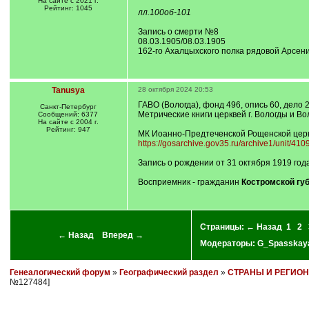
На сайте с 2021 г.
Рейтинг: 1045
лл.100об-101
Запись о смерти №8
08.03.1905/08.03.1905
162-го Ахалцыхского полка рядовой Арсен
Tanusya
28 октября 2024 20:53
ГАВО (Вологда), фонд 496, опись 60, дело 2
Санкт-Петербург
Метрические книги церквей г. Вологды и Во
Сообщений: 6377
На сайте с 2004 г.
Рейтинг: 947
МК Иоанно-Предтеченской Рощенской церкв
https://gosarchive.gov35.ru/archive1/unit/41
Запись о рождении от 31 октября 1919 год
Восприемник - гражданин
Костромской гу
Страницы:
← Назад
1
2
← Назад
Вперед →
Модераторы:
G_Spasskay
Генеалогический форум
»
Географический раздел
»
СТРАНЫ И РЕГИО
№127484]