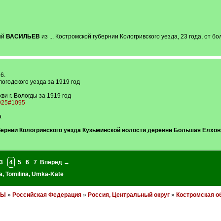
ий
ВАСИЛЬЕВ
из ... Костромской губернии Кологривского уезда, 23 года, от б
6.
логодского уезда за 1919 год
и г. Вологды за 1919 год
0925#1095
а
бернии Кологривского уезда Кузьминской волости деревни Большая Елхов
3
4
5
6
7
Вперед →
a
,
Tomilina
,
Umka-Kate
НЫ
»
Российская Федерация
»
Россия, Центральный округ
»
Костромская о