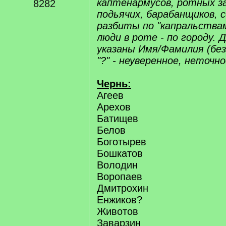
каптенармусов, ротных з
8282
подьячих, барабанщиков, 
разбиты по "капральствам
люди в роте - по городу. 
указаны Имя/Фамилия (без
"?" - неуверенное, неточн
Чернь:
Агеев
Арехов
Батищев
Белов
Боготырев
Бошкатов
Володин
Воропаев
Дмитрохин
Енжиков?
Животов
Заварзин