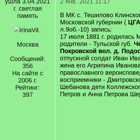
ушла 3.04.2021
2 янв. 2021 11:17
г. светлая
В МК с. Тешилово Клинско
память
Московской губернии (
ЦГ
л.9об.-10) запись:
17 июля 1881 г. родилась 
родители - Тульской губ.
Ч
Москва
Покровской вол. д. Под
отпускной солдат Иван Ива
Сообщений:
жена его Агрипина Иванова
356
православного вероиспов
На сайте с
восприемники - Дмитровско
2006 г.
Шебанова дети Коллежског
Рейтинг:
Петров и Анна Петрова Ше
397