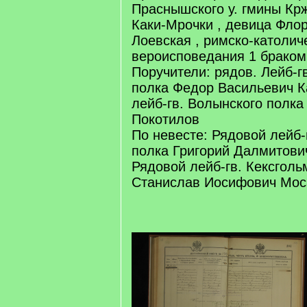
Праснышского у. гмины Кр
Каки-Мрочки , девица Фло
Лоевская , римско-католич
вероисповедания 1 браком
Поручители: рядов. Лейб-г
полка Федор Васильевич К
лейб-гв. Волынского полка
Покотилов
По невесте: Рядовой лейб-
полка Григорий Далмитови
Рядовой лейб-гв. Кексголь
Станислав Иосифович Мос