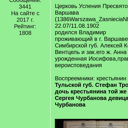
Сообщений:
Церковь Успения Пресвято
3441
Варшава
На сайте с
(1386Warszawa_ZasnieciaN
2017 г.
22.07/11.08.1902
Рейтинг:
родился Владимир
1808
проживающий в г. Варшаве
Симбирской губ. Алексей 
Вентцель и зак.его ж. Анн
урожденная Иосифова,пра
вероисповедания
Воспреемники: крестьянин
Тульской губ. Стефан Тр
дочь крестьянина той же 
Сергея Чурбанова девица
Чурбанова