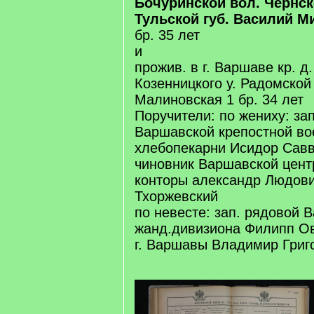
Бочуринской вол. Чернск
Тульской губ. Василий 
бр. 35 лет
и
прожив. в г. Варшаве кр. д
Козенницкого у. Радомской
Малиновская 1 бр. 34 лет
Поручители: по жениху: за
Варшавской крепостной во
хлебопекарни Исидор Сав
чиновник Варшавской цент
конторы александр Людов
Тхоржевский
по невесте: зап. рядовой 
жанд.дивизиона Филипп О
г. Варшавы Владимир Григ