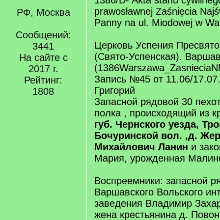
1386/D- Akta stanu cywilnego
prawosławnej Zaśnięcia Najśw
РФ, Москва
Panny na ul. Miodowej w Wa
Сообщений:
Церковь Успения Пресвято
3441
(Свято-Успенская). Варша
На сайте с
(1386Warszawa_ZasnieciaN
2017 г.
Запись №45 от 11.06/17.07
Рейтинг:
Григорий
1808
Запасной рядовой 30 пехо
полка , происходящий из 
губ. Чернского уезда, Тро
Бочуринской вол. ,д. Же
Михайлович Ланин
и зако
Мария, урожденная Малин
Воспреемники: запасной р
Варшавского Вольского ин
заведения Владимир Захар
жена крестьянина д. Повон