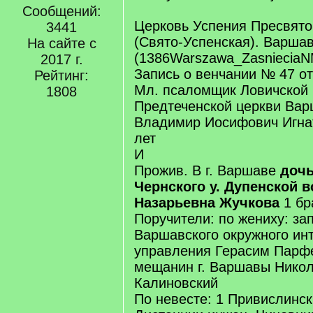
Сообщений:
Церковь Успения Пресвято
3441
(Свято-Успенская). Варша
На сайте с
(1386Warszawa_ZasnieciaN
2017 г.
Запись о венчании № 47 от
Рейтинг:
Мл. псаломщик Ловичской
1808
Предтеченской церкви Вар
Владимир Иосифович Игна
лет
И
Прожив. В г. Варшаве
дочь
Чернского у. Дупенской 
Назарьевна Жучкова
1 бр
Поручители: по жениху: за
Варшавского окружного ин
управления Герасим Парф
мещанин г. Варшавы Нико
Калиновский
По невесте: 1 Привислинск