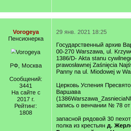
Vorogeya
29 янв. 2021 18:25
Пенсионерка
Государственный архив В
00-270 Warszawa, ul. Krzyw
1386/D- Akta stanu cywilnego
prawosławnej Zaśnięcia Najśw
РФ, Москва
Panny na ul. Miodowej w Wa
Сообщений:
Церковь Успения Пресвято
3441
Варшава
На сайте с
(1386Warszawa_ZasnieciaN
2017 г.
запись о венчании № 78 от
Рейтинг:
1808
запасной рядовой 30 пехот
полка из крестьян
д. Жерл