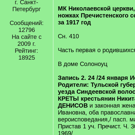
г. Санкт-
МК Николаевской церкви,
Петербург
ножках Пречистенского с
за 1917 год
Сообщений:
12796
Сн. 410
На сайте с
2009 г.
Часть первая о родившихс
Рейтинг:
18925
В доме Солоноуц
Запись 2. 24 /24 января 
Родители: Тульской губе
уезда Синдеевской воло
КРЕТЫ крестьянин Никит
ДЕНИСОВ
и законная жена
Ивановна, оба православн
вероисповедания,/ пасп. 
Пристав 1 уч. Пречист. Ч. 
1969/