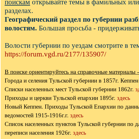
поискам
открывайте темы в фамильных или
разделах.
Географический раздел по губернии разб
волостям.
Большая просьба - придерживать
Волости губернии по уездам смотрите в те
https://forum.vgd.ru/2177/135907/
В поиске ориентируйтесь на справочные материалы -
Города и селения Тульской губернии в 1857г. Кеппе
Списки населенных мест Тульской губернии 1862г.
з
Приходы и церкви Тульской епархии 1895г.
здесь
Новый Кеппен. Приходы Тульской Епархии по данн
ведомостей 1915-1916г.г.
здесь
Список населенных пунктов Тульской губернии по 
переписи населения 1926г.
здесь