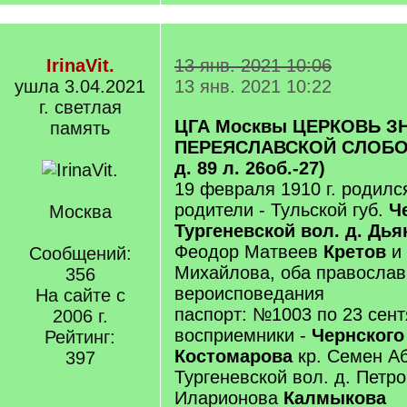
IrinaVit.
13 янв. 2021 10:06
ушла 3.04.2021
13 янв. 2021 10:22
г. светлая
ЦГА Москвы ЦЕРКОВЬ З
память
ПЕРЕЯСЛАВСКОЙ СЛОБОДЕ
д. 89 л. 26об.-27)
19 февраля 1910 г. родил
родители - Тульской губ.
Ч
Москва
Тургеневской вол. д. Дья
Феодор Матвеев
Кретов
и
Сообщений:
Михайлова, оба православ
356
вероисповедания
На сайте с
паспорт: №1003 по 23 сент
2006 г.
восприемники -
Чернского 
Рейтинг:
Костомарова
кр. Семен А
397
Тургеневской вол. д. Петро
Иларионова
Калмыкова