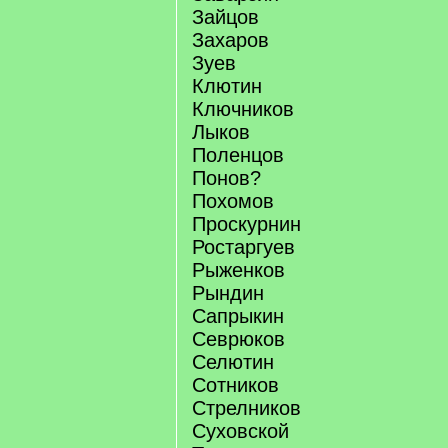
Зайцов
Захаров
Зуев
Клютин
Ключников
Лыков
Поленцов
Понов?
Похомов
Проскурнин
Ростаргуев
Рыженков
Рындин
Сапрыкин
Севрюков
Селютин
Сотников
Стрелников
Суховской