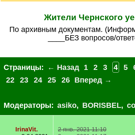
Жители Чернского уе
По архивным документам. (Информативная тема
____БЕЗ вопросов/ответ
Страницы:
← Назад
1
2
3
4
5
22
23
24
25
26
Вперед →
Модераторы:
asiko
,
BORISBEL
,
co
IrinaVit.
2 янв. 2021 11:10