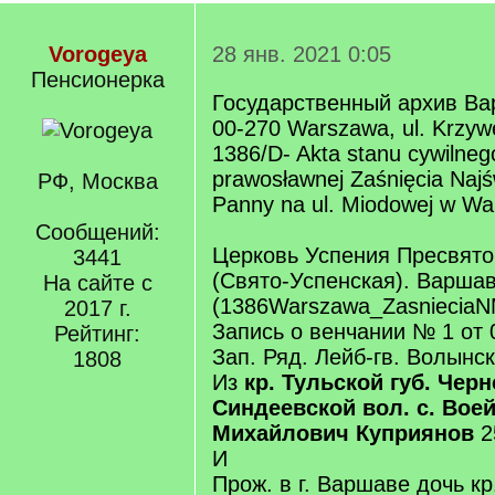
Vorogeya
28 янв. 2021 0:05
Пенсионерка
Государственный архив В
00-270 Warszawa, ul. Krzyw
1386/D- Akta stanu cywilnego
prawosławnej Zaśnięcia Najśw
РФ, Москва
Panny na ul. Miodowej w Wa
Сообщений:
Церковь Успения Пресвято
3441
(Свято-Успенская). Варша
На сайте с
(1386Warszawa_ZasnieciaN
2017 г.
Запись о венчании № 1 от 
Рейтинг:
Зап. Ряд. Лейб-гв. Волынск
1808
Из
кр. Тульской губ. Черн
Синдеевской вол. с. Вое
Михайлович Куприянов
2
И
Прож. в г. Варшаве дочь кр