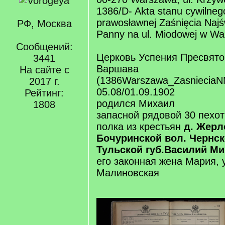
1386/D- Akta stanu cywilnego
prawosławnej Zaśnięcia Najśw
РФ, Москва
Panny na ul. Miodowej w Wa
Сообщений:
Церковь Успения Пресвято
3441
Варшава
На сайте с
(1386Warszawa_ZasnieciaN
2017 г.
05.08/01.09.1902
Рейтинг:
родился Михаил
1808
запасной рядовой 30 пехот
полка из крестьян
д. Жерл
Бочуринской вол. Чернск
Тульской губ.Василий М
его законная жена Мария,
Малиновская