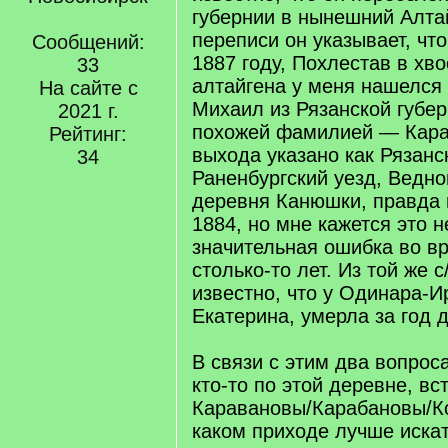
губернии в нынешний Алтай
переписи он указывает, чт
Сообщений:
1887 году, Похлестав в хво
33
алтайгена у меня нашелся
На сайте с
Михаил из Рязанской губер
2021 г.
похожей фамилией — Кар
Рейтинг:
выхода указано как Рязанс
34
Раненбургский уезд, Ведно
деревня Канюшки, правда 
1884, но мне кажется это н
значительная ошибка во в
столько-то лет. Из той же 
известно, что у Одинара-
Екатерина, умерла за год 
В связи с этим два вопроса
кто-то по этой деревне, вс
Каравановы/Карабановы/К
каком приходе лучше иска