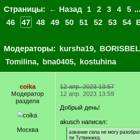
Страницы:
← Назад
1
2
3
4
5
..
46
47
48
49
50
51
52
53
54
Модераторы:
kursha19
,
BORISBEL
Tomilina
,
bna0405
,
kostuhina
coika
12 апр. 2023 13:57
Модератор
12 апр. 2023 13:59
раздела
Добрый день!
akusch написал:
Москва
[
азвание села не могу разобрат
q
ли Тутвиниха.