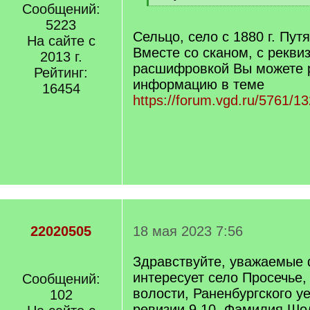
]
Сообщений:
[
/
5223
q
Сельцо, село с 1880 г. Пут
На сайте с
]
Вместе со сканом, с рекви
2013 г.
расшифровкой Вы можете р
Рейтинг:
информацию в теме
16454
https://forum.vgd.ru/5761/1
22020505
18 мая 2023 7:56
Здравствуйте, уважаемые
интересует село Просечье,
Сообщений:
волости, Раненбургского у
102
ревизии 9,10. Фамилия Шо