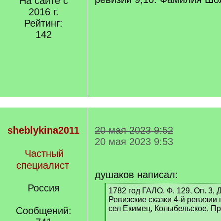
На сайте с
2016 г.
Рейтинг:
142
sheblykina2011
20 мая 2023 9:52
20 мая 2023 9:53
Частный
специалист
душаков написал:
Россия
[
1782 год ГАЛО, Ф. 129, Оп. 3, Д
q
Ревизские сказки 4-й ревизии
]
сел Екимец, Колыбельское, Пр
Сообщений: