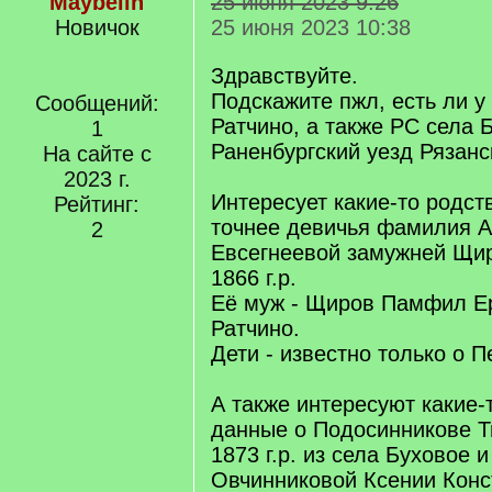
Maybelin
25 июня 2023 9:26
Новичок
25 июня 2023 10:38
Здравствуйте.
Подскажите пжл, есть ли у
Сообщений:
Ратчино, а также РС села 
1
Раненбургский уезд Рязанс
На сайте с
2023 г.
Интересует какие-то родст
Рейтинг:
точнее девичья фамилия 
2
Евсегнеевой замужней Щи
1866 г.р.
Её муж - Щиров Памфил Ер
Ратчино.
Дети - известно только о Пе
А также интересуют какие-
данные о Подосинникове 
1873 г.р. из села Буховое 
Овчинниковой Ксении Конс