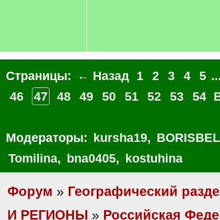
Страницы:
← Назад
1
2
3
4
5
..
46
47
48
49
50
51
52
53
54
Модераторы:
kursha19
,
BORISBEL
Tomilina
,
bna0405
,
kostuhina
Форум
»
Географический разд
И РЕГИОНЫ
»
Российская Фед