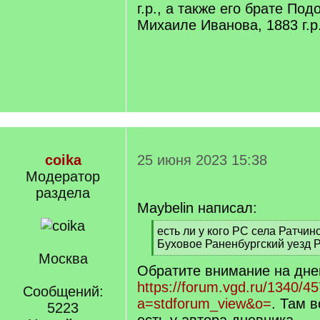
г.р., а также его брате По
Михаиле Иванова, 1883 г.р
coika
25 июня 2023 15:38
Модератор
раздела
Maybelin написал:
[
есть ли у кого РС села Ратчин
q
Буховое Раненбургский уезд 
]
Москва
[
Обратите внимание на дне
/
q
https://forum.vgd.ru/1340/4
Сообщений:
]
a=stdforum_view&o=
. Там в
5223