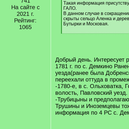
741
Такая информация присутствуе
На сайте с
ГАЛО.
2021 г.
В данном случае в сокращени
скрыты сельцо Аленка и дерев
Рейтинг:
Бутырки и Московая.
1065
[
/
q
]
Добрый день. Интересует р
1781 г. по с. Демкино Ране
уезда(ранее была Добренс
переехали оттуда в проме
-1780-е, в с. Ольховатка, 
волость, Павловский уезд.
-Трубицыны и предполага
Трушины и Иноземцевы тож
информация по 4 РС с. Де