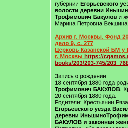
губернии
Егорьевского уе
волости деревни Иньшин
Трофимович Бакулов
и ж
Марина Петровна Векшина
Архив г. Москвы. Фонд 20
дело 9, с. 277
Церковь Казанской БМ у 
г. Москвы
https://cgamos.
books/203/203-745/203_76
Запись о рождении
18 сентября 1880 года ро
Трофимович БАКУЛОВ
. 
20 сентября 1880 года.
Родители: Крестьянин Ряза
Егорьевского уезда Васи
деревни ИньшиноТрофим
БАКУЛОВ и законная жен