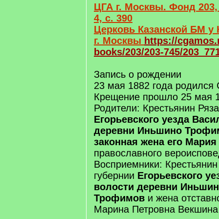
ЦГА г. Москвы. Фонд 203,
4, с. 390
Церковь Казанской БМ у 
г. Москвы
https://cgamos.
books/203/203-745/203_77
Запись о рождении
23 мая 1882 года родился
Крещение прошло 25 мая 1
Родители: Крестьянин Ряза
Егорьевского уезда Васи
деревни Иньшино Трофи
законная жена его Мария
православного вероиспове
Восприемники: Крестьянин
губернии
Егорьевского уе
волости деревни Иньшин
Трофимов
и жена отставн
Марина Петровна Векшина