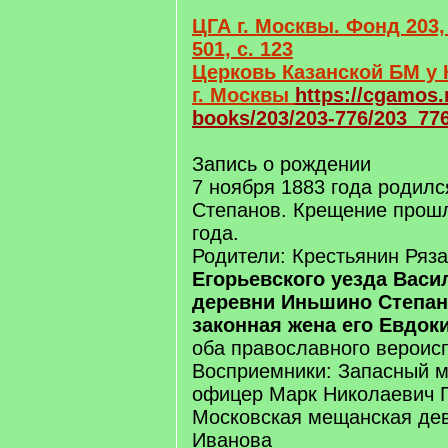
ЦГА г. Москвы. Фонд 203,
501, с. 123
Церковь Казанской БМ у 
г. Москвы
https://cgamos.
books/203/203-776/203_77
Запись о рождении
7 ноября 1883 года родил
Степанов. Крещение прошл
года.
Родители: Крестьянин Ряза
Егорьевского уезда Васи
деревни Иньшино Степан
законная жена его Евдок
оба православного вероис
Восприемники: Запасный 
офицер Марк Николаевич Г
Московская мещанская де
Иванова