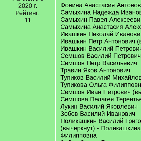
Фонина Анастасия Антоно
2020 г.
Самыхина Надежда Ивано
Рейтинг:
Самыхин Павел Алексееви
11
Самыхина Анастасия Алек
Ивашкин Николай Иванови
Ивашкин Петр Антонович (в
Ивашкин Василий Петрови
Семшов Василий Петрович
Семшов Петр Васильевич
Травин Яков Антонович
Тупиков Василий Михайлови
Тупикова Ольга Филиппов
Семшов Иван Петрович (вы
Семшова Пелагея Теренть
Лукин Василий Яковлевич
Зобов Василий Иванович
Поликашкин Василий Григо
(вычеркнут) - Поликашкина
Филипповна