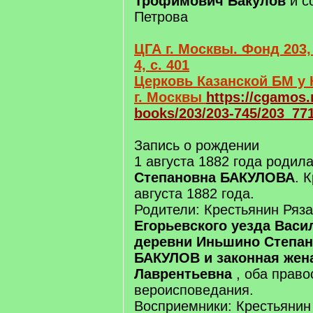
Трофимович Бакулов
и с
Петрова
ЦГА г. Москвы. Фонд 203,
4, с. 401
Церковь Казанской БМ у 
г. Москвы
https://cgamos.
books/203/203-745/203_77
Запись о рождении
1 августа 1882 года родил
Степановна БАКУЛОВА
. 
августа 1882 года.
Родители: Крестьянин Ряза
Егорьевского уезда Васи
деревни Иньшино Степа
БАКУЛОВ и законная жена
Лаврентьевна
, оба право
вероисповедания.
Восприемники: Крестьянин