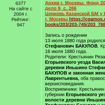
Архив г. Москвы. Фонд 20
6377
дело 9, с. 266
На сайте с
Церковь Казанской БМ у 
2004 г.
г. Москвы
https://cgamos.
Рейтинг:
books/203/203-745/203_76
947
Запись о рождении
13 июля 1880 года родилс
Стефанович БАКУЛОВ
. 
16 июля 1880 года.
Родители: Крестьянин Ряза
Егорьевского уезда Васи
деревни Иньшино Стефа
БАКУЛОВ и законная жена
Лаврентьевна,
оба правос
вероисповедания.
Восприемники: Крестьянин
губернии
Егорьевского уе
волости деревни Иньшин