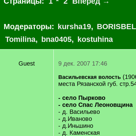
Страницы:
1
*
2
Вперед →
Модераторы:
kursha19
,
BORISBEL
Tomilina
,
bna0405
,
kostuhina
Guest
9 дек. 2007 17:46
(190
Васильевская волость
места Рязанской губ. стр.5
- село Пырково
- село Спас Леоновщина
- д. Васильево
- д.Иваново
- д.Иньшино
- д. Каменская