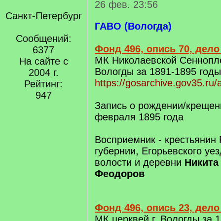
26 фев. 23:56
Санкт-Петербург
ГАВО (Вологда)
Сообщений:
Фонд 496, опись 70, дело
6377
МК Николаевской Сеннопло
На сайте с
Вологды за 1891-1895 годы
2004 г.
https://gosarchive.gov35.ru
Рейтинг:
947
Запись о рождении/крещени
февраля 1895 года
Восприемник - крестьянин 
губернии, Егорьевского уе
волости и деревни
Никита
Феодоров
Фонд 496, опись 23, дело 
МК церквей г. Вологды за 1