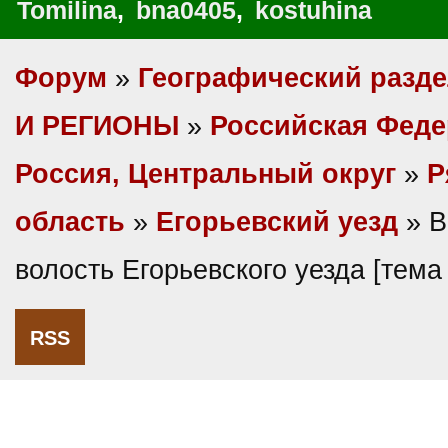
Tomilina
,
bna0405
,
kostuhina
Форум
»
Географический разд
И РЕГИОНЫ
»
Российская Фед
Россия, Центральный округ
»
Р
область
»
Егорьевский уезд
» В
волость Егорьевского уезда [тем
RSS