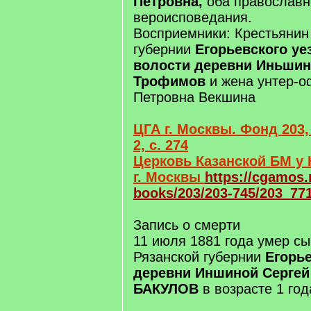
Петровна,
оба православн
вероисповедания.
Восприемники: Крестьянин
губернии
Егорьевского уе
волости деревни Иньшин
Трофимов
и жена унтер-
Петровна Векшина
ЦГА г. Москвы. Фонд 203,
2, с. 274
Церковь Казанской БМ у 
г. Москвы
https://cgamos.
books/203/203-745/203_77
Запись о смерти
11 июля 1881 года умер сы
Рязанской губернии
Егорье
деревни Иншиной Серге
БАКУЛОВ
в возрасте 1 год