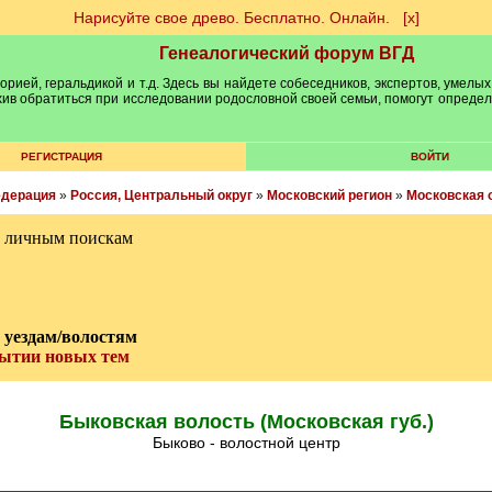
Нарисуйте свое древо. Бесплатно. Онлайн.
[х]
Генеалогический форум ВГД
рией, геральдикой и т.д. Здесь вы найдете собеседников, экспертов, умелых
рхив обратиться при исследовании родословной своей семьи, помогут опреде
РЕГИСТРАЦИЯ
ВОЙТИ
едерация
»
Россия, Центральный округ
»
Московский регион
»
Московская 
м личным поискам
о уездам/волостям
рытии новых тем
Быковская волость (Московская губ.)
Быково - волостной центр