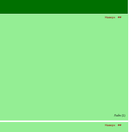
Наверх
##
Лайк (1)
Наверх
##