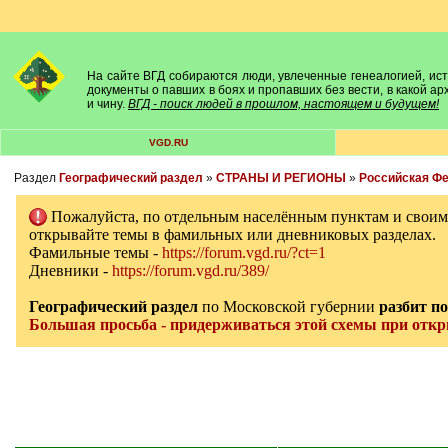
На сайте ВГД собираются люди, увлеченные генеалогией, исто
документы о павших в боях и пропавших без вести, в какой а
и чину.
ВГД - поиск людей в прошлом, настоящем и будущем!
VGD.RU
Раздел
Географический раздел
»
СТРАНЫ И РЕГИОНЫ
»
Российская Ф
Пожалуйста, по отдельным населённым пунктам и свои
открывайте темы в фамильных или дневниковых разделах.
Фамильные темы -
https://forum.vgd.ru/?ct=1
Дневники -
https://forum.vgd.ru/389/
Географический раздел
по Московской губернии
разбит п
Большая просьба - придерживаться этой схемы при отк