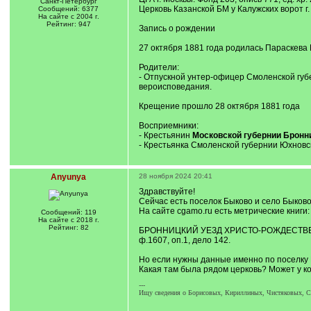
Санкт-Петербург
Церковь Казанской БМ у Калужских ворот г
Сообщений: 6377
На сайте с 2004 г.
Рейтинг: 947
Запись о рождении
27 октября 1881 года родилась Параскева
Родители:
- Отпускной унтер-офицер Смоленской губ
вероисповедания.
Крещение прошло 28 октября 1881 года
Восприемники:
- Крестьянин
Московской губернии Бронн
- Крестьянка Смоленской губернии Юхновс
Anyunya
28 ноября 2024 20:41
Здравствуйте!
Сейчас есть поселок Быково и село Быково
На сайте cgamo.ru есть метрические книги:
Сообщений: 119
На сайте с 2018 г.
Рейтинг: 82
БРОННИЦКИЙ УЕЗД ХРИСТО-РОЖДЕСТВЕ
ф.1607, оп.1, дело 142.
Но если нужны данные именно по поселку Б
Какая там была рядом церковь? Может у к
---
Ищу сведения о Борисовых, Кириллиных, Чистяковых, 