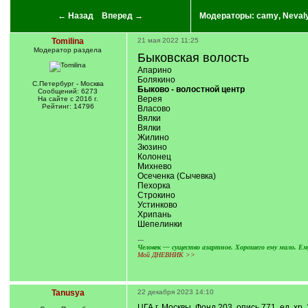
← Назад
Вперед →
Модераторы:
camy
,
Neval
Tomilina
21 мая 2022 11:25
Модератор раздела
Быковская волость
Апарино
Болякино
С.Петербург - Москва
Быково - волостной центр
Сообщений: 6273
Верея
На сайте с 2016 г.
Рейтинг: 14796
Власово
Вялки
Вялки
Жилино
Зюзино
Колонец
Михнево
Осеченка (Сычевка)
Пехорка
Строкино
Устинково
Хрипань
Шепелинки
---
Человек — существо азартное. Хорошего ему мало. Ему
Мой ДНЕВНИК >>
Tanusya
22 декабря 2023 14:10
ЦГА г. Москвы. Фонд 203, опись 771, ед. хр. 