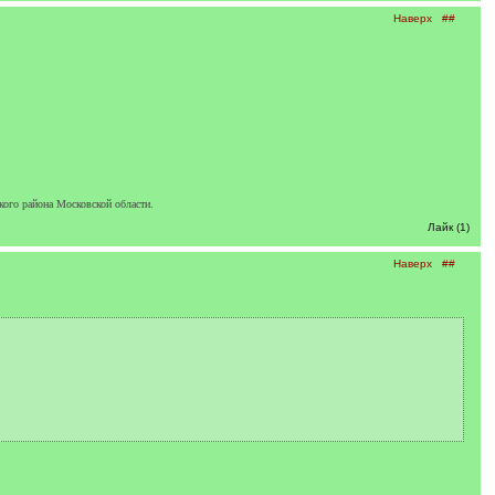
Наверх
##
кого района Московской области.
Лайк (1)
Наверх
##