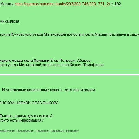
. Москвы
https://cgamos.ru/metric-books/203/203-745/203_771_2/
с. 182
 Михайлова.
ернии Юхновского уезда Митьковской волости и села Михаил Васильев и зако
ицкого уезда села Хрипани
Егор Петрович Абаров
кого уезда Митьковской волости и села Ксения Тимофеева
. И это разные населенные пункты, хотя они и рядом.
НСКОЙ ЦЕРКВИ СЕЛА БЫКОВА.
ыково, в каких делах искать?
ого-то есть информация?
Самойловых, Григорьевых, Лобзовых, Рожковых, Ершовых