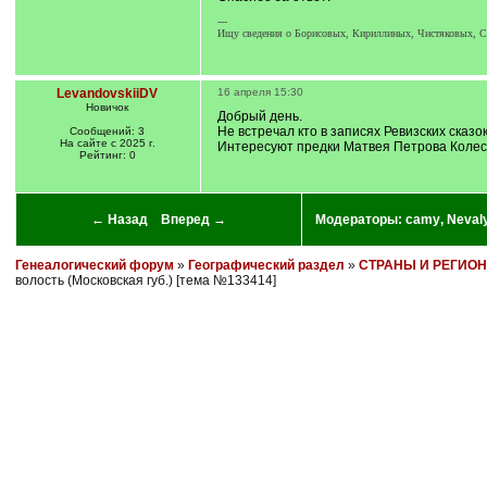
---
Ищу сведения о Борисовых, Кириллиных, Чистяковых, 
LevandovskiiDV
16 апреля 15:30
Новичок
Добрый день.
Не встречал кто в записях Ревизских сказ
Сообщений: 3
На сайте с 2025 г.
Интересуют предки Матвея Петрова Колес
Рейтинг: 0
← Назад
Вперед →
Модераторы:
camy
,
Neval
Генеалогический форум
»
Географический раздел
»
СТРАНЫ И РЕГИО
волость (Московская губ.) [тема №133414]