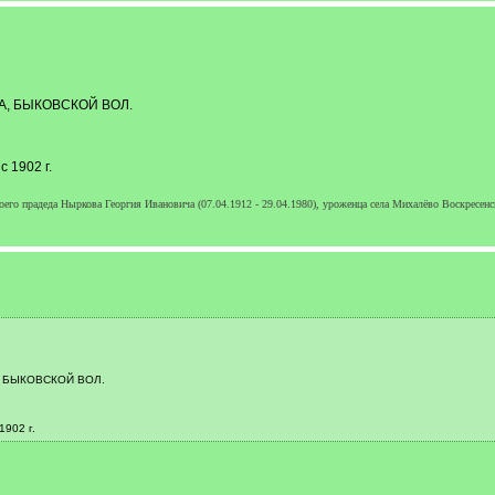
, БЫКОВСКОЙ ВОЛ.
1902 г.
моего прадеда Ныркова Георгия Ивановича (07.04.1912 - 29.04.1980), уроженца села Михалёво Воскресенс
 БЫКОВСКОЙ ВОЛ.
902 г.