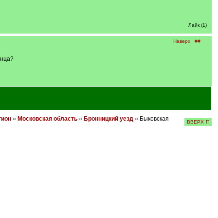
Лайк (1)
Наверх
##
онца?
гион
»
Московская область
»
Бронницкий уезд
» Быковская
ВВЕРХ ⇈