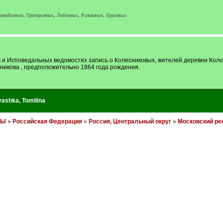
Самойловых, Григорьевых, Лобзовых, Рожковых, Ершовых
ок и Исповедальных ведомостях запись о Колесниковых, жителей деревни Кол
никова , предположительно 1864 года рождения.
yashka
,
Tomilina
НЫ
»
Российская Федерация
»
Россия, Центральный округ
»
Московский ре