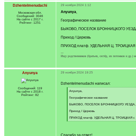
Dzhentelmenudachi
29 ноября 2024 1:12
Anyunya
,
Московская обл.
Сообщений: 3046
На сайте с 2017 г.
Географическое название
Рейтинг: 1251
БЫКОВО, ПОСЕЛОК БРОННИЦКОГО УЕЗДА
Приход / Церковь
ПРИХОД платф. УДЕЛЬНАЯ Ц. ТРОИЦКАЯ с 
---
Ищу родственников (братьев, сестёр, их потомков и др.) 
Anyunya
29 ноября 2024 19:25
Dzhentelmenudachi написал:
Сообщений: 119
[
Anyunya,
На сайте с 2018 г.
q
Рейтинг: 82
]
Географическое название
БЫКОВО, ПОСЕЛОК БРОННИЦКОГО УЕЗДА,
Приход / Церковь
ПРИХОД платф. УДЕЛЬНАЯ Ц. ТРОИЦКАЯ с 1
[
/
q
]
Спасибо за ответ!