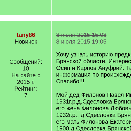
tany86
8 июля 2015 15:08
Новичок
8 июля 2015 19:05
Хочу узнать историю предк
Брянской области. Интере
Сообщений:
Осип и Карпов Ануфрий. Та
10
информация по происхожд
На сайте с
Спасибо!!!
2015 г.
Рейтинг:
Мой дед Филонов Павел И
7
1931г.р,д.Сдесловка Брянс
его жена Филонова Любовь
1932г.р., д.Сдесловка Бря
его мать Филонова Екатер
1900,д.Сдесловка Брянско