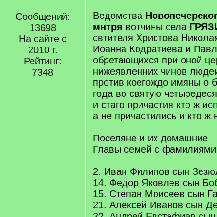
Ведомства
Новопечерског
Сообщений:
мнтря
вотчины села
ГРЯЗ
13698
свтителя Христова Никола
На сайте с
Иоанна Кодратиева и Пав
2010 г.
обретающихся при оной це
Рейтинг:
нижеявленних чинов люде
7348
против коегождо имяны о б
года во святую четыредес
и стаго причастия кто ж и
а не причастились и кто ж
Поселяне и их домашние
Главы семей с фамилиями
2. Иван Филипов сын Зезюл
14. Федор Яковлев сын Боб
15. Степан Моисеев сын Гар
21. Алексей Иванов сын Де
22. Андрей Евстафиев сын