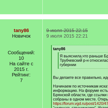
tany86
9 июля 2015 22:15
Новичок
9 июля 2015 22:21
[
tany86
Сообщений:
q
[
Я выяснила,что раньше Бр
]
10
q
Трубчевский р-н относилас
На сайте с
]
губернии
2015 г.
[
/
Рейтинг:
Вы делаете все правильно, ид
q
7
]
Начинаем по источникам иска
информацию. На форуме есть
Брянской области, где ссылки
собраны в одном месте. Откр
https://forum.vgd.ru/post/1420/4
"шуршать страничками". Ист