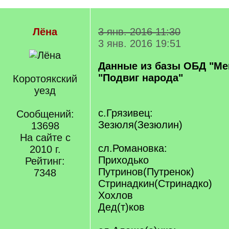
Лёна
3 янв. 2016 11:30
3 янв. 2016 19:51
Данные из базы ОБД "Ме
"Подвиг народа"
Коротоякский
уезд
с.Грязивец:
Сообщений:
Зезюля(Зезюлин)
13698
На сайте с
сл.Романовка:
2010 г.
Приходько
Рейтинг:
Путринов(Путренок)
7348
Стринадкин(Стринадко)
Хохлов
Дед(т)ков