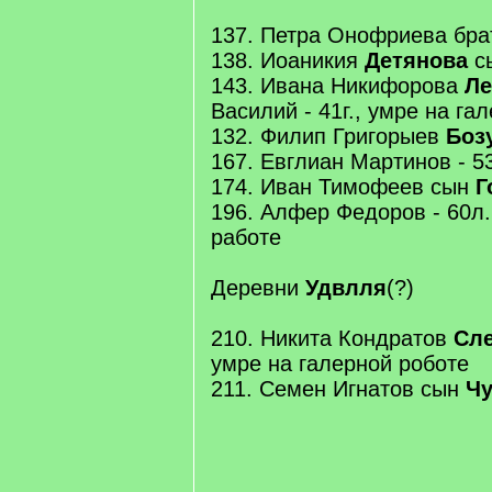
137. Петра Онофриева бра
138. Иоаникия
Детянова
сы
143. Ивана Никифорова
Ле
Василий - 41г., умре на га
132. Филип Григорыев
Боз
167. Евглиан Мартинов - 53
174. Иван Тимофеев сын
Г
196. Алфер Федоров - 60л.
работе
Деревни
Удвлля
(?)
210. Никита Кондратов
Сл
умре на галерной роботе
211. Семен Игнатов сын
Чу