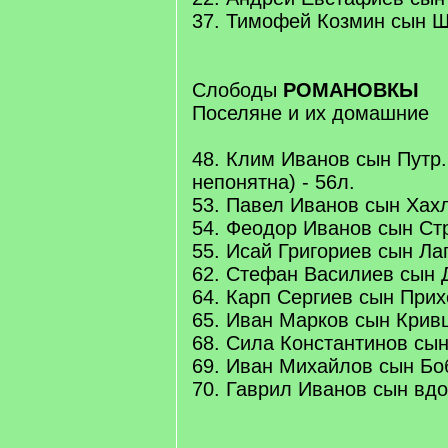
37. Тимофей Козмин сын Ши
Слободы
РОМАНОВКЫ
Поселяне и их домашние
48. Клим Иванов сын Путр.
непонятна) - 56л.
53. Павел Иванов сын Хахл
54. Феодор Иванов сын Ст
55. Исай Григориев сын Лап
62. Стефан Василиев сын Д
64. Карп Сергиев сын Прих
65. Иван Марков сын Кривц
68. Сила Константинов сын
69. Иван Михайлов сын Боб
70. Гаврил Иванов сын вдо