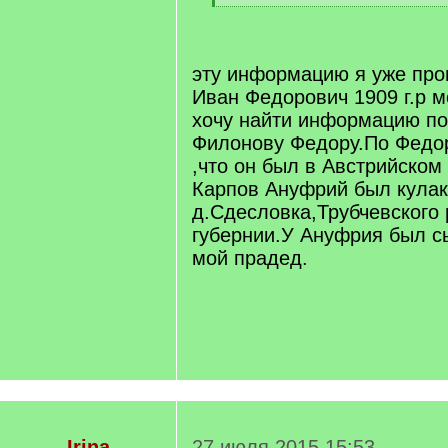
[
/
q
]
эту информацию я уже пр
Иван Федорович 1909 г.р 
хочу найти информацию по
Филонову Федору.По Федор
,что он был в Австрийском 
Карпов Ануфрий был кулак
д.Сдесловка,Трубчевского
губернии.У Ануфрия был с
мой прадед.
-Irina-
27 июля 2015 15:53