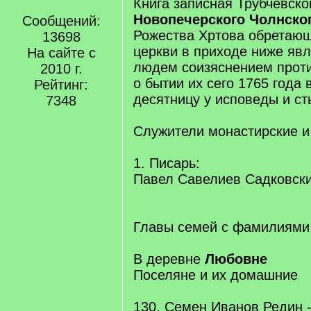
Книга записная Трубчевско
Новопечерского Чолнско
Сообщений:
Рожества Хртова обретаю
13698
церкви в приходе ниже яв
На сайте с
людем соизяснением прот
2010 г.
о бытии их сего 1765 года 
Рейтинг:
десятницу у исповеды и ст
7348
Служители монастирские и
1. Писарь:
Павел Савелиев Садковский
Главы семей с фамилиями
В деревне
Любовне
Поселяне и их домашние
130. Семен Иванов Редин -