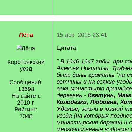
Лёна
15 дек. 2015 23:41
Цитата:
" В 1646-1647 годы, при с
Коротоякский
Алексея Никитича, Трубче
уезд
были даны грамоты "на м
вотчины и на всякие угодья
Сообщений:
века монастырю принадле
13698
деревень -
Кветунь, Мака
На сайте с
Колодезки, Любовна, Хо
2010 г.
Удолье
, земли в южной ч
Рейтинг:
уезда (на которых позднее
7348
монастырские деревни и с
многочисленные водоемы 