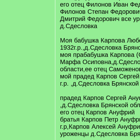
его отец Филонов Иван Фе
Филонов Степан Федорови
Дмитрий Федорович все у
д.Сдесловка
Моя бабушка Карпова Люб
1932г.р.,д.Сдесловка Брян
моя прабабушка Карпова 
Марфа Осиповна,д.Сдесло
области,ее отец Саможено
мой прадед Карпов Сергей
г.р. ,д.Сдесловка Брянской
прадед Карпов Сергей Ануф
,д.Сдесловка Брянской об
его отец Карпов Ануфрий
братья Карпов Петр Ануфр
г.р,Карпов Алексей Ануфри
уроженцы д.Сдесловка Бря