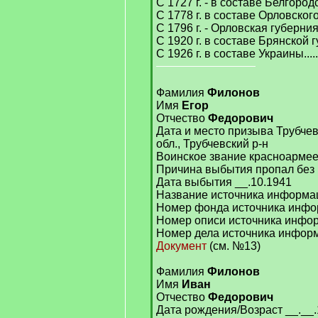
С 1727 г. - в составе Белгород
С 1778 г. в составе Орловско
С 1796 г. - Орловская губерни
С 1920 г. в составе Брянской 
С 1926 г. в составе Украины..... и 
Фамилия
Филонов
Имя
Егор
Отчество
Федорович
Дата и место призыва Трубче
обл., Трубчевский р-н
Воинское звание красноарме
Причина выбытия пропал без 
Дата выбытия __.10.1941
Название источника информ
Номер фонда источника инфо
Номер описи источника инфо
Номер дела источника инфор
Документ
(см. №13)
Фамилия
Филонов
Имя
Иван
Отчество
Федорович
Дата рождения/Возраст __.__