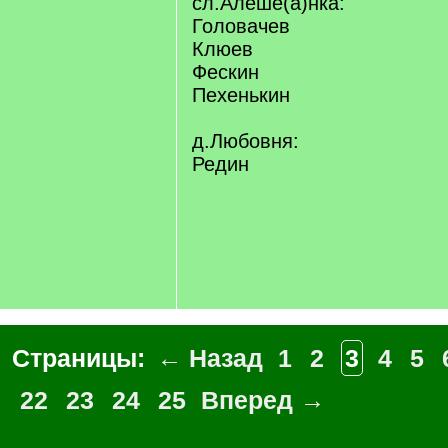
сл.Алеше(а)нка:
Головачев
Клюев
Фескин
Пехенькин
д.Любовня:
Редин
Страницы:
← Назад
1
2
3
4
5
22
23
24
25
Вперед →