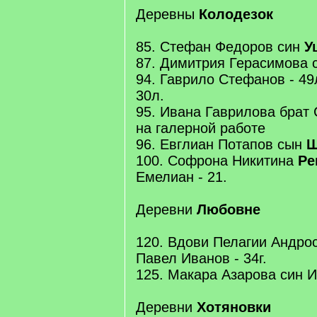
Деревны
Колодезок
85. Стефан Федоров син
У
87. Димитрия Герасимова с
94. Гаврило Стефанов - 49л
30л.
95. Ивана Гаврилова брат С
на галерной работе
96. Евглиан Потапов сын
Ш
100. Софрона Никитина
Ре
Емелиан - 21.
Деревни
Любовне
120. Вдови Пелагии Андро
Павел Иванов - 34г.
125. Макара Азарова син Ив
Деревни
Хотяновки