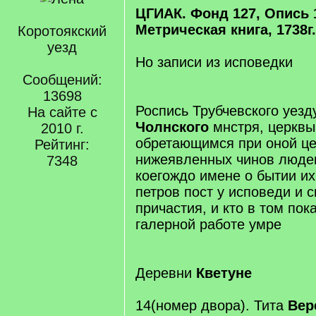
ЦГИАК. Фонд 127, Опись 
Метрическая книга, 1738г.
Коротоякский
уезд
Но записи из исповедки
Сообщений:
13698
Роспись Трубчевского уезд
На сайте с
Чолнского
мнстря, церквы
2010 г.
обретающимся при оной це
Рейтинг:
нижеявленных чинов людем 
7348
коегождо имене о бытии их 
петров пост у исповеди и 
причастия, и кто в том пок
галерной работе умре
Деревни
Кветуне
14(номер двора). Тита
Вер