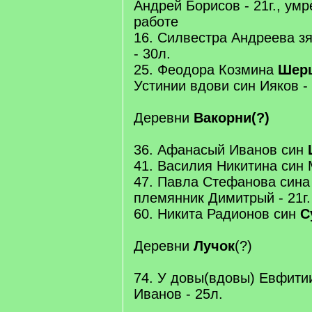
Андрей Борисов - 21г., умр
работе
16. Силвестра Андреева з
- 30л.
25. Феодора Козмина
Шер
Устинии вдови син Ияков -
Деревни
Вакорни(?)
36. Афанасый Иванов син
41. Василия Никитина син М
47. Павла Стефанова син
племянник Димитрый - 21г.
60. Никита Радионов син
С
Деревни
Лучок
(?)
74. У довы(вдовы) Евфити
Иванов - 25л.