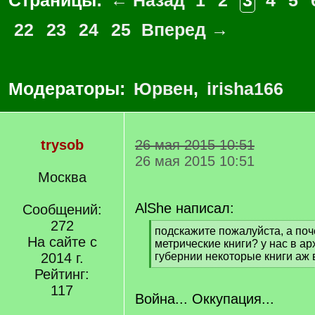
Страницы:
← Назад
1
2
3
4
5
22
23
24
25
Вперед →
Модераторы:
Юрвен
,
irisha166
trysob
26 мая 2015 10:51
26 мая 2015 10:51
Москва
AlShe написал:
Сообщений:
272
[
подскажите пожалуйста, а по
На сайте с
q
метрические книги? у нас в а
]
2014 г.
губернии некоторые книги аж в
[
Рейтинг:
/
117
q
Война... Оккупация...
]