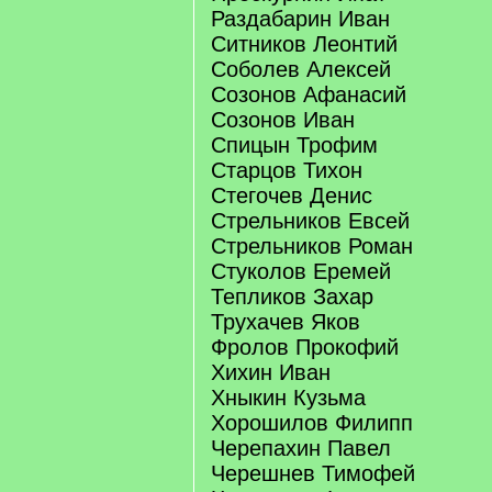
Раздабарин Иван
Ситников Леонтий
Соболев Алексей
Созонов Афанасий
Созонов Иван
Спицын Трофим
Старцов Тихон
Стегочев Денис
Стрельников Евсей
Стрельников Роман
Стуколов Еремей
Тепликов Захар
Трухачев Яков
Фролов Прокофий
Хихин Иван
Хныкин Кузьма
Хорошилов Филипп
Черепахин Павел
Черешнев Тимофей