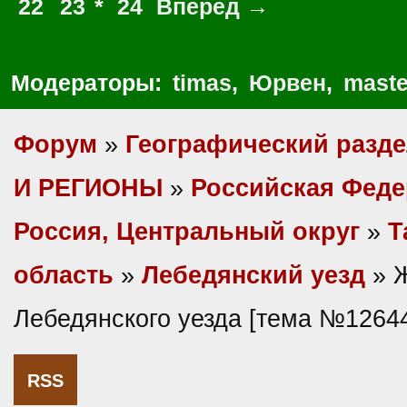
22
23
*
24
Вперед →
Модераторы:
timas
,
Юрвен
,
maste
Форум
»
Географический разд
И РЕГИОНЫ
»
Российская Фед
Россия, Центральный округ
»
Т
область
»
Лебедянский уезд
» 
Лебедянского уезда [тема №1264
RSS