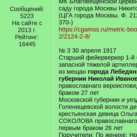
МК Благовещенской церкви
саду города Москвы Никитс
Сообщений:
(ЦГА города Москвы. Ф. 2124
5223
370-)
На сайте с
https://cgamos.ru/metric-bo
2013 г.
2/2124-2-8/
Рейтинг:
16445
№ 3 30 апреля 1917
Старший фейерверкер 1-й 
запасной тяжелой артилле
из мещан
города Лебедян
губернии Николай Иван
православнаго вероиспов
браком 27 лет
Московской губернии и уез
Голенищевской волости д
крестьянская девица Ольг
СОКОЛОВА православнаго
первым браком 26 лет
Поручители: По женихе: Н