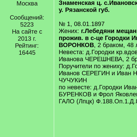
Знаменская ц. с.Ивановс
Москва
у. Рязанской губ.
Сообщений:
№ 1, 08.01.1897
5223
Жених:
г.Лебедяни мещан
На сайте с
прожив. в с-це Городки 
2013 г.
ВОРОНКОВ
, 2 браком, 48 
Рейтинг:
Невеста: д.Городки кр.вдо
16445
Иванова ЧЕРЕШНЕВА, 2 бр
Поручители по жениху: д.Г
Иванов СЕРЕГИН и Иван 
ЧУЧУКИН
по невесте: д.Городки Ива
БУРЕНКОВ и Фрол Яковл
ГАЛО (Лпцк) Ф.188.Оп.1.Д.