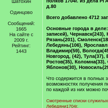
полков 1704г. из дела РГА
д.80
Одинцово
Всего добавлено 4712 за
Сообщений:
Основные города в деле:
1665
записей), Чернавск(243), 
На сайте с
Рязань(201), Смоленск(180
2009 г.
Лебедянь(106), Ярославль
Рейтинг:
Владимир(59), Вологда(4
1443
Новгород, (42), Тула(37),
Ростов(35), Коломна(33),
Яблонов(30), Новосиль(2
Что содержится в полных з
возможностях получения 
по каждой из них можно п
Смотренные списки служилы
Лебедяни1704г.