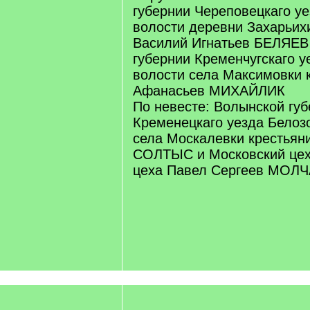
губернии Череповецкаго у
волости деревни Захарьих
Василий Игнатьев БЕЛЯЕВ
губернии Кременчугскаго у
волости села Максимовки 
Афанасьев МИХАЙЛИК
По невесте: Волынской гу
Кременецкаго уезда Белоз
села Москалевки крестьян
СОЛТЫС и Московский цех
цеха Павел Сергеев МОЛ