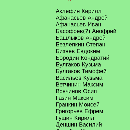
Аклефин Кирилл
Афанасьев Андрей
Афанасьев Иван
Басофрев(?) Анофрий
Башлыков Андрей
Безлепкин Степан
Бизяев Евдоким
Бородин Кондратий
Булгаков Кузьма
Булгаков Тимофей
Васильев Кузьма
Ветчинин Максим
Всячинов Осип
Газин Максим
Гранкин Моисей
Григорьев Ефрем
Гущин Кирилл
Деншин Василий