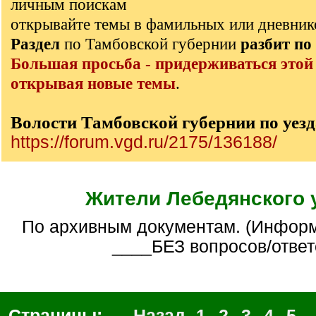
личным поискам
открывайте темы в фамильных или дневник
Раздел
по Тамбовской губернии
разбит
по
Большая просьба - придерживаться этой
открывая новые темы
.
Волости Тамбовской губернии по уез
https://forum.vgd.ru/2175/136188/
Жители Лебедянского 
По архивным документам. (Информативная тема
____БЕЗ вопросов/ответ
Страницы:
← Назад
1
2
3
4
5
..