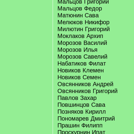
Мальцов Григорий
Мальцов Федор
Матюнин Сава
Мелюков Никифор
Милютин Григорий
Моклаков Архип
Морозов Василий
Морозов Илья
Морозов Савелий
Набатиков Филат
Новиков Клемен
Новиков Семен
Овсянников Андрей
Овсянников Григорий
Павлов Захар
Повшинцов Сава
Позняков Кирилл
Пономарев Дмитрий
Прашин Филипп
Проскурнин Ипат