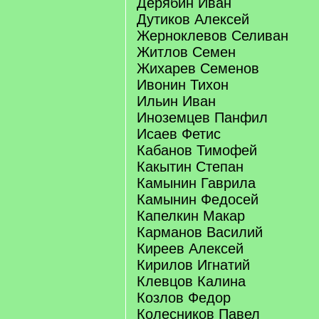
Дерябин Иван
Дутиков Алексей
Жерноклевов Селиван
Житлов Семен
Жихарев Семенов
Ивонин Тихон
Ильин Иван
Иноземцев Панфил
Исаев Фетис
Кабанов Тимофей
Какытин Степан
Камынин Гаврила
Камынин Федосей
Капелкин Макар
Карманов Василий
Киреев Алексей
Кирилов Игнатий
Клевцов Калина
Козлов Федор
Колесников Павел