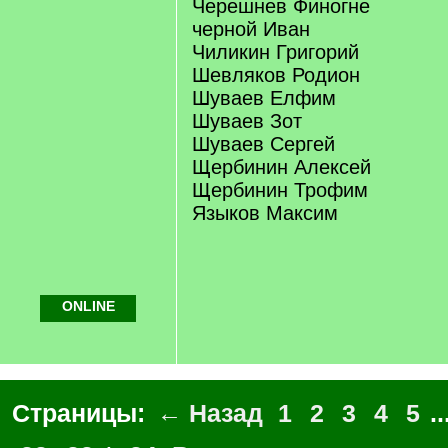
Черешнев Финогне
черной Иван
Чиликин Григорий
Шевляков Родион
Шуваев Елфим
Шуваев Зот
Шуваев Сергей
Щербинин Алексей
Щербинин Трофим
Языков Максим
ONLINE
Страницы:
← Назад
1
2
3
4
5
..