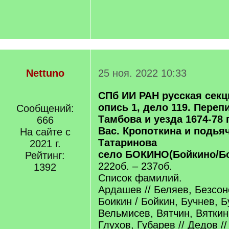
Nettuno
25 ноя. 2022 10:33
СПб ИИ РАН русская секц
опись 1, дело 119. Перепи
Сообщений:
Тамбова и уезда 1674-78 г
666
Вас. Кропоткина и подья
На сайте с
Татаринова
2021 г.
село БОКИНО(Бойкино/Б
Рейтинг:
222об. – 237об.
1392
Список фамилий.
Ардашев // Беляев, Безсо
Боикин / Бойкин, Бучнев, Б
Вельмисев, Вятчин, Вяткин
Глухов, Губарев // Дедов //