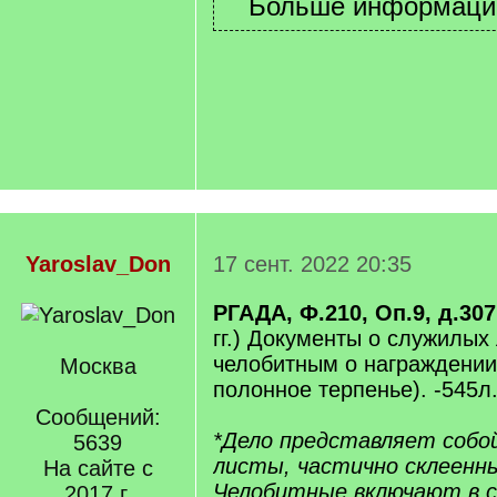
Yaroslav_Don
17 сент. 2022 20:35
РГАДА, Ф.210, Оп.9, д.307
гг.) Документы о служилых
челобитным о награждении
Москва
полонное терпенье). -545л
Сообщений:
*Дело представляет собо
5639
листы, частично склеенны
На сайте с
Челобитные включают в с
2017 г.