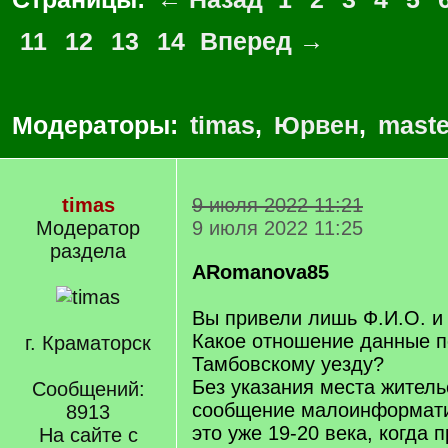
11
12
13
14
Вперед →
Модераторы:
timas
,
Юрвен
,
maste
timas
9 июля 2022 11:21
Модератор
9 июля 2022 11:25
раздела
ARomanova85
Вы привели лишь Ф.И.О. и
Какое отношение данные п
г. Краматорск
Тамбовскому уезду?
Без указания места жител
Сообщений:
сообщение малоинформати
8913
это уже 19-20 века, когда 
На сайте с