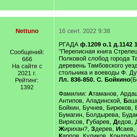
Nettuno
16 сент. 2022 9:38
РГАДА
ф.1209 о.1 д.1142 
"Переписная книга Стрелец
Сообщений:
Полковой слобод города Т
666
деревень Тамбовского уез
На сайте с
стольника и воеводы Ф. Ду
2021 г.
Лл. 836-850. С. Бойкино
(Б
Рейтинг:
1392
Фамилии:
А
таманов, Арда
Антипов, Аладинской,
Б
аш
Бойкин, Бучнев, Бирюков, 
Бумагин, Болдырева, Буда
Вирясов,
Г
убарев,
Д
едов,
Ж
ирихан?,
З
дерев,
И
саев,
К
арпов, Куликов, Кондрать