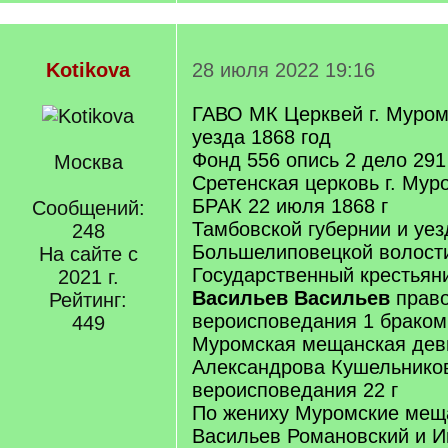
Kotikova
28 июля 2022 19:16
ГАВО МК Церквей г. Муром
уезда 1868 год
Фонд 556 опись 2 дело 291
Москва
Сретенская церковь г. Мур
БРАК 22 июля 1868 г
Сообщений:
Тамбовской губернии и уез
248
Большелиповецкой волост
На сайте с
Государственный крестья
2021 г.
Васильев Васильев
прав
Рейтинг:
вероисповедания 1 браком
449
Муромская мещанская дев
Александрова Кушельнико
вероисповедания 22 г
По жениху Муромские мещ
Васильев Романовский и И