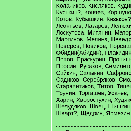
Колачиков, Кисляков, Куди
Куськин?, Коняев, Коршун
Котов, Кубышкин, Кизьков
Леонтьев, Лазарев, Лелюх
Лоскутова,
М
итянин, Мато
Мартинов, Мелина,
Н
еведр
Неверев, Новиков, Норева
О
бидин(Абидин),
П
лакидин
Попов, Праскурин, Пронищ
Просин,
Р
усаков,
С
емилето
Сайкин, Салыкин, Сафроно
Садиков, Серебряков, Смо
Старавитиков,
Т
итов, Тене
Трунин, Торгашев,
У
сачев,
Х
арин, Хворостухин, Худя
Шелудяков, Швец, Шишкин
Шварт?,
Щ
едрин,
Я
рмезин