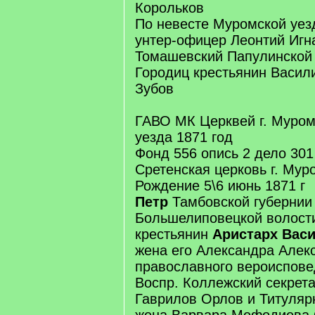
Корольков
По невесте Муромской уез
унтер-офицер Леонтий Игн
Томашевский Папулинской 
Городиц крестьянин Васи
Зубов
ГАВО МК Церквей г. Муром
уезда 1871 год
Фонд 556 опись 2 дело 301
Сретенская церковь г. Мур
Рождение 5\6 июнь 1871 г
Петр
Тамбовской губернии
Большелиповецкой волост
крестьянин
Аристарх Вас
жена его Александра Алек
православного вероиспов
Воспр. Коллежский секрет
Гаврилов Орлов и Титуляр