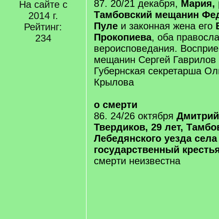
87. 20/21 декабря,
Мария, 
На сайте с
Тамбовский мещанин Фе
2014 г.
Пуле
и законная жена его
Е
Рейтинг:
Прокопиева
, оба правосл
234
вероисповедания. Восприе
мещанин Сергей Гаврилов 
Губернская секретарша О
Крылова
о смерти
86. 24/26 октября
Дмитрий
Твердиков, 29 лет, Тамбо
Лебедянского уезда села
государственный кресть
смерти неизвестна