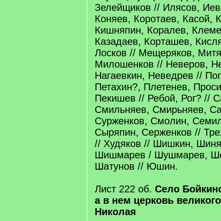
Зелейщиков // Илясов, Иев
Коняев, Коротаев, Касой, 
Кишняпин, Коралев, Клеме
Казадаев, Корташев, Кисля
Лосков // Мещеряков, Митя
Милошенков // Неверов, Н
Нагаевкин, Неведрев // По
Петахин?, Плетенев, Проси
Пекишев // Ребой, Рог? // 
Смильняев, Смирьняев, С
Сурженков, Смолин, Семил
Сыряпин, Серженков // Тре
// Худяков // Шишкин, Шин
Шишмарев / Шушмарев, Ше
Шатунов // Юшин.
Лист 222 об.
Село Бойкино
а в нем церковь великог
Николая