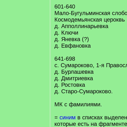
601-640
Мало-Бугульминская слобо
Космодемьянская цероквь
д. Апполлинарьевка
д. Ключи
д. Яневка (?)
д. Евфановка
641-698
с. Сумароково, 1-я Правос
д. Бурлашевка
д. Дмитриевка
д. Ростовка
д. Старо-Сумароково.
МК с фамилиями.
=
синим
в списках выделен
которые есть на фрагменте