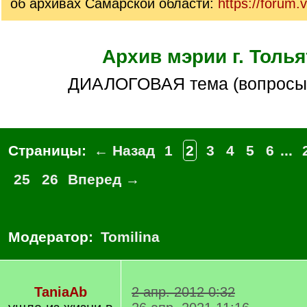
об архивах Самарской области:
https://forum.
Архив мэрии г. Толья
ДИАЛОГОВАЯ тема (вопросы
Страницы:
← Назад
1
2
3
4
5
6
...
25
26
Вперед →
Модератор:
Tomilina
TaniaAb
2 апр. 2012 0:32