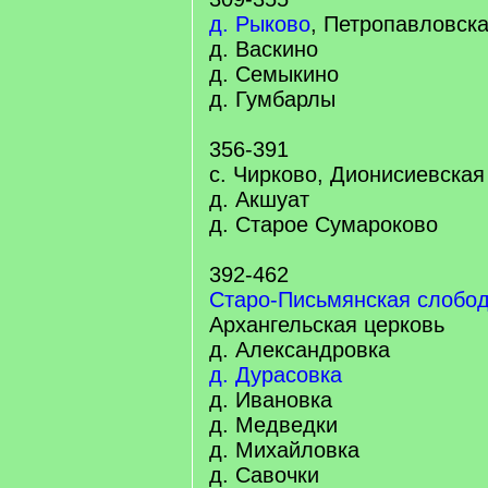
д. Рыково
, Петропавловск
д. Васкино
д. Семыкино
д. Гумбарлы
356-391
с. Чирково, Дионисиевская
д. Акшуат
д. Старое Сумароково
392-462
Старо-Письмянская слобо
Архангельская церковь
д. Александровка
д. Дурасовка
д. Ивановка
д. Медведки
д. Михайловка
д. Савочки