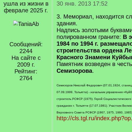
ушла из жизни в
30 янв. 2013 17:52
феврале 2025 г.
3. Мемориал, находится сл
здания.
Надпись золотыми буквами
полированном граните:
В 
1984 по 1994 г. размеща
Сообщений:
строительства ордена Ле
2244
Красного Знамени Куйбы
На сайте с
Памятник возведен в чест
2009 г.
Семизорова
.
Рейтинг:
2764
Семизоров Николай Федорович (07.01.1924, станица
07.09.1999, Тольятти) - начальник управления «Ку
строитель РСФСР (1975). Герой Социалистического 
гражданин г. Тольятти (17.07.1981). Участник Вели
Верховного Совета РСФСР (1967, 1975, 1980, 1985)
http://cls.tgl.ru/index.php?o