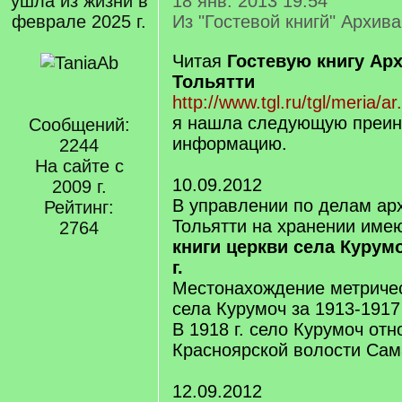
ушла из жизни в
18 янв. 2013 19:54
феврале 2025 г.
Из "Гостевой книгй" Архива
Читая
Гостевую книгу Арх
Тольятти
http://www.tgl.ru/tgl/meria/a
я нашла следующую преи
Сообщений:
информацию.
2244
На сайте с
10.09.2012
2009 г.
В управлении по делам арх
Рейтинг:
Тольятти на хранении име
2764
книги церкви села Курум
г.
Местонахождение метричес
села Курумоч за 1913-1917 
В 1918 г. село Курумоч отн
Красноярской волости Сам
12.09.2012