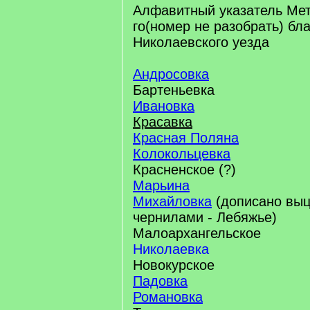
Алфавитный указатель Метр
го(номер не разобрать) бла
Николаевского уезда
Андросовка
Бартеньевка
Ивановка
Красавка
Красная Поляна
Колокольцевка
Красненское (?)
Марьина
Михайловка
(дописано вы
чернилами - Лебяжье)
Малоархангельское
Николаевка
Новокурское
Падовка
Романовка