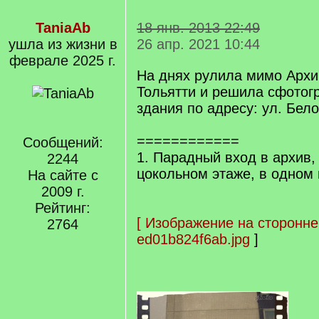
TaniaAb
18 янв. 2013 22:49
ушла из жизни в
26 апр. 2021 10:44
феврале 2025 г.
На днях рулила мимо Архив
Тольятти и решила сфотог
здания по адресу: ул. Бел
============
Сообщений:
1. Парадный вход в архив
2244
цокольном этаже, в одном 
На сайте с
2009 г.
Рейтинг:
[
Изображение на сторонне
2764
ed01b824f6ab.jpg
]