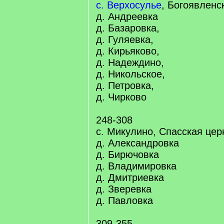
с. Верхосулье
, Богоявленс
д. Андреевка
д. Базаровка,
д. Гуляевка,
д. Кирьяково,
д. Надеждино,
д. Никольское,
д. Петровка,
д. Чирково
248-308
с. Микулино, Спасская цер
д. Александровка
д. Бирючовка
д. Владимировка
д. Дмитриевка
д. Зверевка
д. Павловка
309-355