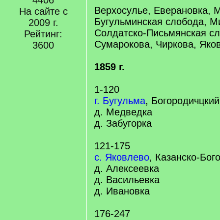
4406
Верхосулье, Еверановка, 
На сайте с
Бугульминская слобода, М
2009 г.
Солдатско-Письмянская сл
Рейтинг:
Сумарокова, Чиркова, Яко
3600
1859 г.
1-120
г. Бугульма
, Богородичцкий
д. Медведка
д. Забугорка
121-175
с. Яковлево
, Казанско-Бог
д. Алексеевка
д. Васильевка
д. Ивановка
176-247