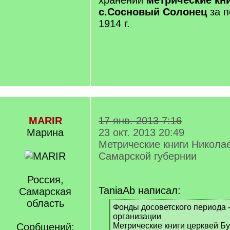
хранении
метрические кн
с.Сосновый Солонец
за п
1914 г.
MARIR
17 янв. 2013 7:16
Марина
23 окт. 2013 20:49
Метрические книги Николае
Самарской губернии
Россия,
TaniaAb написал:
Самарская
область
[
Фонды досоветского периода - 
q
организации
]
Сообщений:
Метрические книги церквей Бу