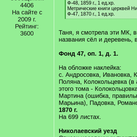
Ф-48, 1859 г., 1 ед.хр.
4406
Метрические книги церквей Ни
На сайте с
Ф-47, 1870 г., 1 ед.хр.
2009 г.
[
/
Рейтинг:
q
Таня, я смотрела эти МК,
3600
]
названия сёл и деревень, 
Фонд 47, оп. 1, д. 1.
На обложке наклейка:
с. Андросовка, Ивановка, 
Поляна, Колокольцевка (в
этого тома - Колокольцовк
Мартина (ошибка, правильн
Марьина), Падовка, Романо
1870 г.
На 699 листах.
Николаевский уезд