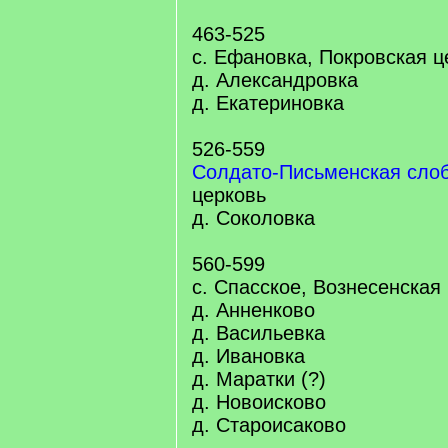
463-525
с. Ефановка, Покровская ц
д. Александровка
д. Екатериновка
526-559
Солдато-Письменская сло
церковь
д. Соколовка
560-599
с. Спасское, Вознесенская
д. Анненково
д. Васильевка
д. Ивановка
д. Маратки (?)
д. Новоисково
д. Староисаково