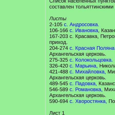
Список населенных пунктов
составлен тольяттинскими
Листы
2-105
с. Андросовка.
106-166
с. Ивановка
, Каза
167-203 с. Красавка, Петр
приход.
204-274
с. Красная Поляна
Архангельская церковь.
275-325
с. Колокольцовка.
326-420
с. Марьина,
Никола
421-488
с. Михайловка,
Ми
Архангельская церковь.
489-545
с. Падовка,
Казанс
546-589
с. Романовка,
Мих
Архангельская церковь.
590-694
с. Хворостянка,
Пок
Лист 1