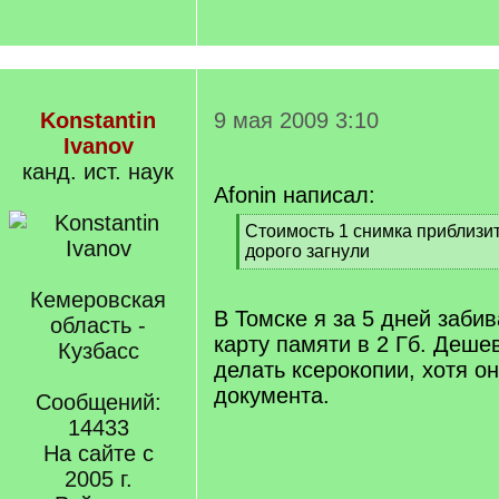
Konstantin
9 мая 2009 3:10
Ivanov
канд. ист. наук
Afonin написал:
[
Стоимость 1 снимка приблизите
q
дорого загнули
]
[
/
Кемеровская
q
В Томске я за 5 дней заби
область -
]
карту памяти в 2 Гб. Деше
Кузбасс
делать ксерокопии, хотя о
документа.
Сообщений:
14433
На сайте с
2005 г.