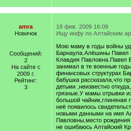
amra
19 фев. 2009 16:09
Новичок
Ищу инфу по Алтайским а
Мою маму в годы войны уд
Барнаула.Алёшины Павел 
Сообщений:
Клавдия Павловна.Павел 
2
занимал в те военные годы
На сайте с
финансовых структурах Б
2009 г.
бабушка рассказала,что пр
Рейтинг:
детьми ,неизвестно откуда
3
грязные.У мамы отрывки и
большой чайник,глиняная 
неё появилось свидетельст
новыми данными на имя А
Павловны,место рождения 
не ошибаюсь Алтайский Кр