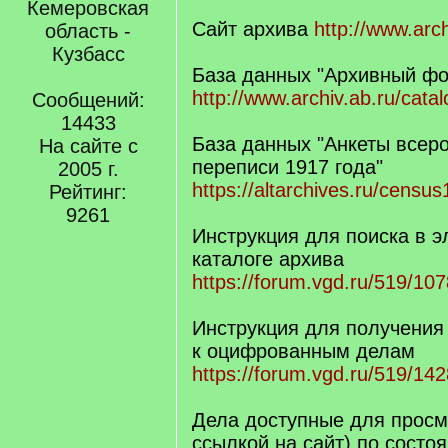
Кемеровская
Сайт архива
http://www.arch
область -
Кузбасс
База данных "Архивный фо
http://www.archiv.ab.ru/cata
Сообщений:
14433
База данных "Анкеты всер
На сайте с
переписи 1917 года"
2005 г.
https://altarchives.ru/censu
Рейтинг:
9261
Инструкция для поиска в 
каталоге архива
https://forum.vgd.ru/519/10
Инструкция для получения
к оцифрованным делам
https://forum.vgd.ru/519/14
Дела доступные для просм
ссылкой на сайт) по состо