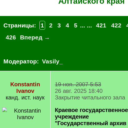
Алтайского края
Страницы:
1
2
3
4
5
... ...
421
422
426
Вперед →
Модератор:
Vasily_
Konstantin
19 ноя. 2007 5:53
Ivanov
26 авг. 2025 18:40
канд. ист. наук
Закрытие читального зала
Краевое государственное
учреждение
"Государственный архив 