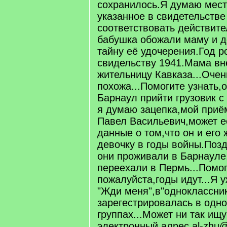
сохранилось.Я думаю мес
указанное в свидетельстве
соответствовать действит
бабушка обожали маму и д
тайну её удочерения.Год 
свидельству 1941.Мама вн
жительницу Кавказа...Очен
похожа...Помогите узнать,о
Барнаул прийти грузовик с
я думаю зацепка,мой при
Павел Васильевич,может е
данные о том,что он и его
девочку в годы войны.Позд
они проживали в Барнауле
переехали в Пермь...Помо
пожалуйста,годы идут...Я 
"Жди меня",в"одноклассни
зарегестрировалась в одн
группах...Может ни так ищ
электронный адрес al-zhu@