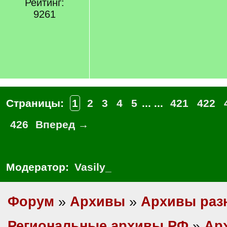
Рейтинг:
9261
Страницы:
1
2
3
4
5
... ...
421
422
426
Вперед →
Модератор:
Vasily_
Форум
»
Архивы
»
Архивы раз
Региональные архивы РФ
»
Ар