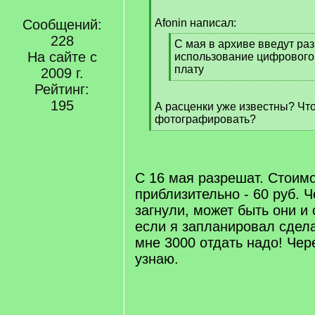
q
]
Сообщений:
Afonin написал:
228
[
С мая в архиве введут ра
На сайте с
q
использование цифрового
]
плату
2009 г.
[
Рейтинг:
/
195
А расценки уже известны? Чт
q
фотографировать?
]
[
/
q
]
C 16 мая разрешат. Стоимо
приблизительно - 60 руб. Ч
загнули, может быть они и
если я запланировал сдела
мне 3000 отдать надо! Чер
узнаю.