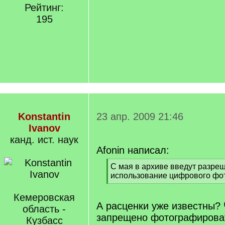
Рейтинг:
195
Konstantin
23 апр. 2009 21:46
Ivanov
канд. ист. наук
Afonin написал:
[
С мая в архиве введут разре
q
использование цифрового фот
]
[
/
Кемеровская
q
А расценки уже известны? 
область -
]
запрещено фотографирова
Кузбасс