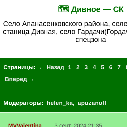
🗺️ Дивное — СК
село Апанасенковского района, селение Дивенское,
станица Дивная, село Гардачи(Горда
спецзона
Страницы:
← Назад
1
2
3
4
5
6
7
Вперед →
Модераторы:
helen_ka
,
apuzanoff
MVValentina
3 сент. 2024 21:35