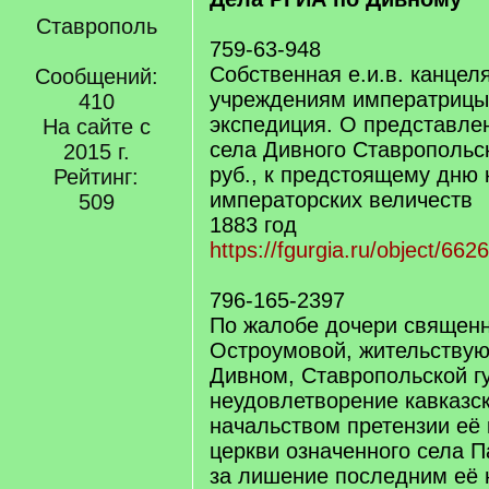
Ставрополь
759-63-948
Собственная е.и.в. канцел
Сообщений:
учреждениям императрицы
410
экспедиция. О представле
На сайте с
села Дивного Ставропольск
2015 г.
руб., к предстоящему дню 
Рейтинг:
императорских величеств
509
1883 год
https://fgurgia.ru/object/662
796-165-2397
По жалобе дочери священн
Остроумовой, жительствую
Дивном, Ставропольской г
неудовлетворение кавказс
начальством претензии её
церкви означенного села 
за лишение последним её 