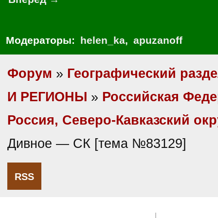
Модераторы:
helen_ka
,
apuzanoff
Форум
»
Географический разд
И РЕГИОНЫ
»
Российская Фед
Россия, Северо-Кавказский окр
Дивное — СК [тема №83129]
RSS