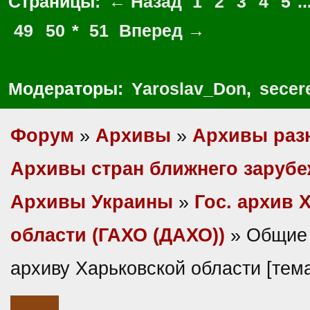
Страницы:
← Назад
1
2
3
4
5
..
49
50
*
51
Вперед →
Модераторы:
Yaroslav_Don
,
secer
Форум
»
Архивы
»
Архивы раз
Архивы стран ближнего заруб
Архивы Украины
»
Гос. архив 
области (ГАХО (ДАХО))
» Общие 
архиву Харьковской области [те