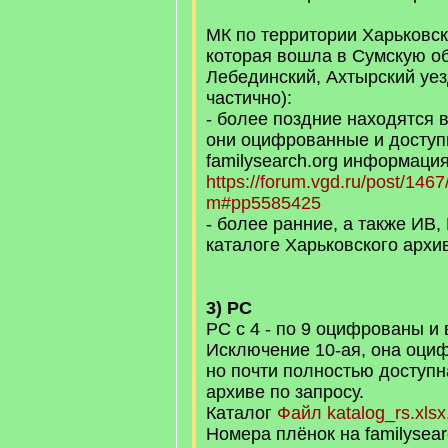
МК по территории Харьковск
которая вошла в Сумскую об
Лебединский, Ахтырский уез
частично):
- более поздние находятся 
они оцифрованные и доступ
familysearch.org информаци
https://forum.vgd.ru/post/146
m#pp5585425
- более ранние, а также ИВ,
каталоге Харьковского архи
3) РС
РС с 4 - по 9 оцифрованы и
Исключение 10-ая, она оциф
но почти полностью доступна
архиве по запросу.
Каталог
Файл katalog_rs.xlsx
Номера плёнок на familysea