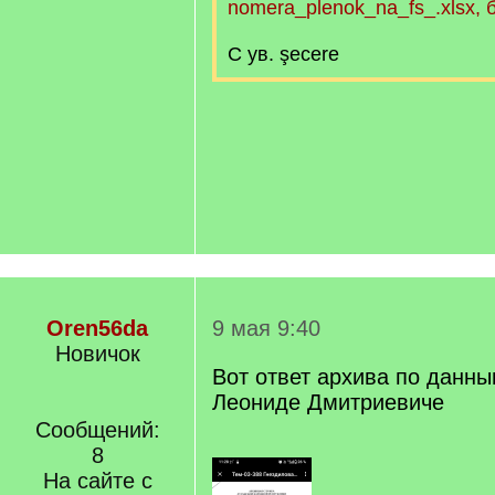
nomera_plenok_na_fs_.xlsx, 
С ув. şecere
Oren56da
9 мая 9:40
Новичок
Вот ответ архива по данны
Леониде Дмитриевиче
Сообщений:
8
На сайте с