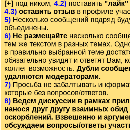
[+]
под ником,
4.2)
поставить
"лайк"
4.3)
оставить отзыв
в профиле учас
5)
Несколько сообщений подряд буд
объединены.
6)
Не размещайте
несколько сообще
тем же текстом в разных темах. Од
в правильно выбранной теме достат
обязательно увидят и ответят Вам, к
коллег возможность.
Дубли сообще
удаляются модераторами.
7)
Просьба не забалтывать информа
которые без вопросов/ответов.
8)
Ведем дискуссии в рамках прил
нанося друг другу взаимных обид
оскорблений. Взвешенно и аргум
обсуждаем вопросы/ответы участ