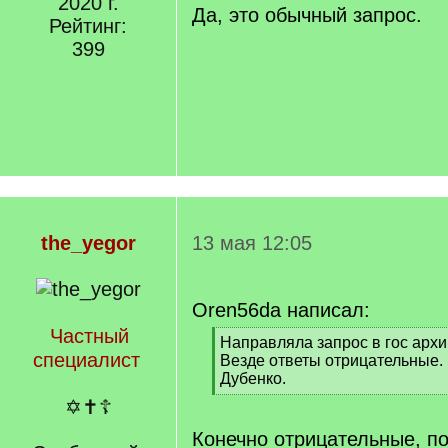
2020 г.
q
Да, это обычный запрос.
Рейтинг:
]
399
the_yegor
13 мая 12:05
Oren56da написал:
Частный
[
Направляла запрос в гос арх
специалист
q
Везде ответы отрицательные. 
]
Дубенко.
[
✡✝☦
/
q
Конечно отрицательные, по