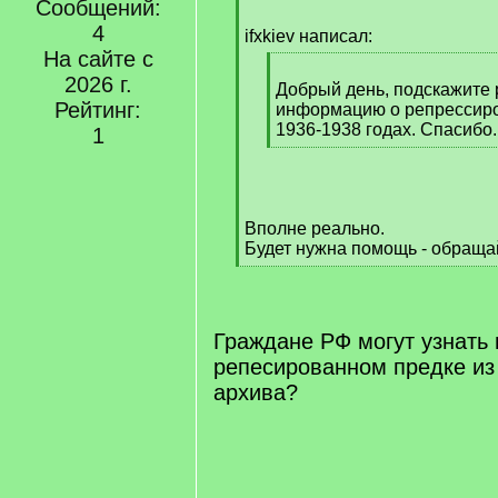
Сообщений:
[
4
q
ifxkiev написал:
]
На сайте с
[
2026 г.
q
Добрый день, подскажите 
Рейтинг:
]
информацию о репрессиро
1936-1938 годах. Спасибо.
1
[
/
q
]
Вполне реально.
Будет нужна помощь - обраща
[
/
q
]
Граждане РФ могут узнать
репесированном предке из
архива?