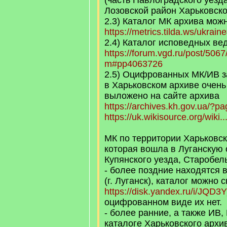
(часть Павлоградского уезд
Лозовской район Харьковско
2.3) Каталог МК архива можн
https://metrics.tilda.ws/ukrai
2.4) Каталог исповедных ве
https://forum.vgd.ru/post/50
m#pp4063726
2.5) Оцифрованных МК/ИВ за
в Харьковском архиве очень 
выложено на сайте архива
https://archives.kh.gov.ua/?
https://uk.wikisource.org/wi
МК по территории Харьковск
которая вошла в Луганскую 
Купянского уезда, Старобель
- более поздние находятся 
(г. Луганск), каталог можно 
https://disk.yandex.ru/i/JQD
оцифрованном виде их нет.
- более ранние, а также ИВ,
каталоге Харьковского архи