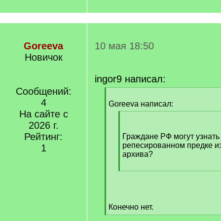
Goreeva
10 мая 18:50
Новичок
ingor9 написал:
Сообщений:
[
4
q
Goreeva написал:
]
На сайте с
[
2026 г.
q
Рейтинг:
]
Граждане РФ могут узнат
репесированном предке из
1
архива?
[
/
q
]
Конечно нет.
[