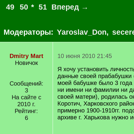
49
50
*
51
Вперед →
Модераторы:
Yaroslav_Don
,
secer
Dmitry Mart
10 июня 2010 21:45
Новичок
Я хочу установить личност
данные своей прабабушки 
моей бабушке было 3 года 
Сообщений:
ни имени ни фамилии ни д
3
своей матери), родилась о
На сайте с
Коротич, Харковского райо
2010 г.
примерно 1900-1910гг. под
Рейтинг:
архиве г. Харькова нужно 
6