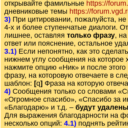
открывайте фамильные
https://forum
дневниковые темы
https://forum.vgd.
3)
При цитировании, пожалуйста, не 
4-х и более ступенчатые диалоги. О
лишнее, оставляя
только фразу
, н
ответ или пояснение, остальное уда
3.1)
Если непонятно, как это сделать
нижнем углу сообщения на которое х
нажмите опцию «Ник» и после этого 
фразу, на которовую отвечаете в с
шаблон:
[
q
]
Фраза на которую отвеч
4)
Сообщения только со словами «С
«Огромное спасибо», «Спасибо за 
«Благодарю» и т.д. –
будут удален
Для выражения благодарности на ф
несколько опций:
4.1)
поднять рейти