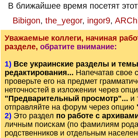
В ближайшее время посетят этот
Bibigon
,
the_yegor
,
ingor9
,
ARChi
Уважаемые коллеги, начиная рабо
разделе,
обратите внимание:
1)
Все украинские разделы и тем
редактирования...
Напечатав свое 
проверьте его на предмет грамматич
неточностей в изложении через опц
"Предварительный просмотр"...
и 
отправляйте на форум через опцию
2)
Это раздел
по работе с архивам
личным поискам (по фамилиям рода)
родственников и отдельным населе