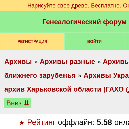
Нарисуйте свое древо. Бесплатно. О
Генеалогический форум
РЕГИСТРАЦИЯ
ВОЙТИ
Архивы
»
Архивы разные
»
Архивы
ближнего зарубежья
»
Архивы Укр
архив Харьковской области (ГАХО 
Вниз ⇊
Рейтинг
оффлайн:
5.58
онл
★