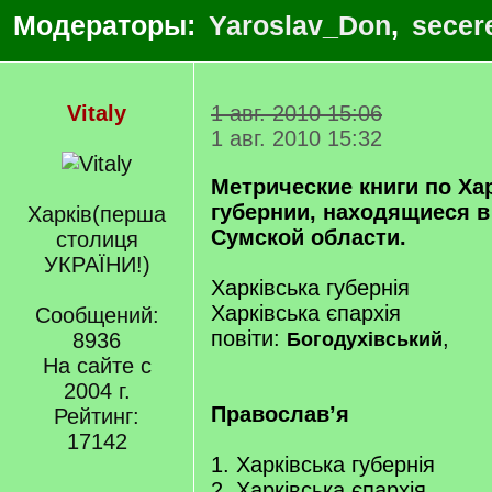
Модераторы:
Yaroslav_Don
,
secer
Vitaly
1 авг. 2010 15:06
1 авг. 2010 15:32
Метрические книги по Ха
губернии, находящиеся в
Харкiв(перша
Сумской области.
столиця
УКРАЇНИ!)
Харківська губернія
Харківська єпархія
Сообщений:
повіти:
,
8936
Богодухівський
На сайте с
2004 г.
Православ’я
Рейтинг:
17142
1. Харківська губернія
2. Харківська єпархія