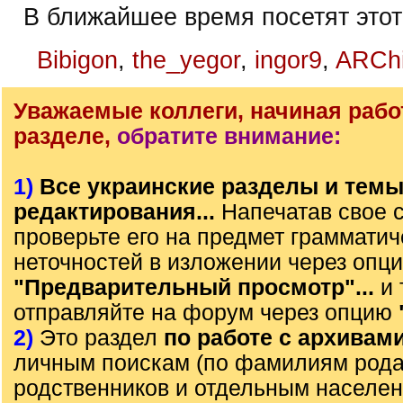
В ближайшее время посетят этот
Bibigon
,
the_yegor
,
ingor9
,
ARChi
Уважаемые коллеги, начиная рабо
разделе,
обратите внимание:
1)
Все украинские разделы и тем
редактирования...
Напечатав свое 
проверьте его на предмет грамматич
неточностей в изложении через опц
"Предварительный просмотр"...
и 
отправляйте на форум через опцию
2)
Это раздел
по работе с архивам
личным поискам (по фамилиям рода)
родственников и отдельным населе