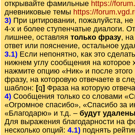
открывайте фамильные
https://forum
дневниковые темы
https://forum.vgd.
3)
При цитировании, пожалуйста, не 
4-х и более ступенчатые диалоги. О
лишнее, оставляя
только фразу
, н
ответ или пояснение, остальное уда
3.1)
Если непонятно, как это сделать
нижнем углу сообщения на которое х
нажмите опцию «Ник» и после этого 
фразу, на которовую отвечаете в с
шаблон:
[
q
]
Фраза на которую отвеч
4)
Сообщения только со словами «С
«Огромное спасибо», «Спасибо за 
«Благодарю» и т.д. –
будут удален
Для выражения благодарности на ф
несколько опций:
4.1)
поднять рейти