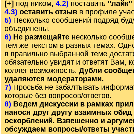
[+]
под ником,
4.2)
поставить
"лайк"
4.3)
оставить отзыв
в профиле учас
5)
Несколько сообщений подряд буд
объединены.
6)
Не размещайте
несколько сообще
тем же текстом в разных темах. Од
в правильно выбранной теме достат
обязательно увидят и ответят Вам, к
коллег возможность.
Дубли сообще
удаляются модераторами.
7)
Просьба не забалтывать информа
которые без вопросов/ответов.
8)
Ведем дискуссии в рамках прил
нанося друг другу взаимных обид
оскорблений. Взвешенно и аргум
обсуждаем вопросы/ответы участ