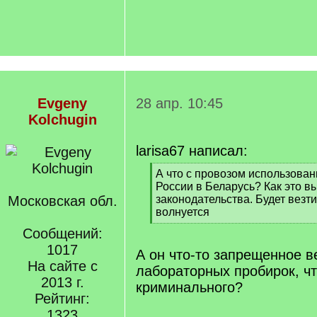
Evgeny
28 апр. 10:45
Kolchugin
larisa67 написал:
[
А что с провозом использован
q
России в Беларусь? Как это вы
]
Московская обл.
законодательства. Будет везти
волнуется
[
Сообщений:
/
1017
q
А он что-то запрещенное в
]
На сайте с
лабораторных пробирок, чт
2013 г.
криминального?
Рейтинг:
1323