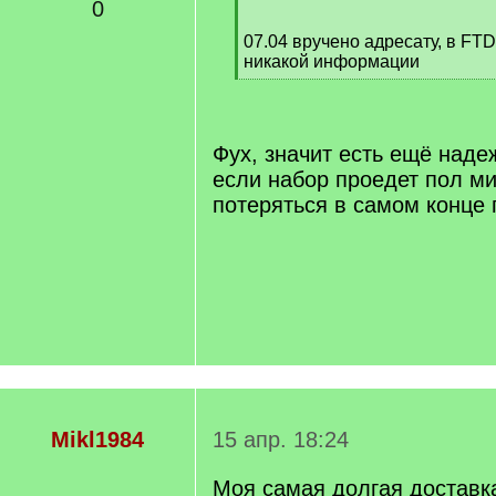
/
0
q
07.04 вручено адресату, в FT
]
никакой информации
[
/
q
]
Фух, значит есть ещё наде
если набор проедет пол ми
потеряться в самом конце
Mikl1984
15 апр. 18:24
Моя самая долгая доставк