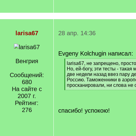
larisa67
28 апр. 14:36
Evgeny Kolchugin написал:
Венгрия
[
larisa67, не запрещено, прос
q
Но, ей-богу, эти тесты - такая
]
Сообщений:
две недели назад ввез пару д
Россию. Таможенники в аэроп
680
просканировали, ни слова не 
На сайте с
[
2007 г.
/
q
Рейтинг:
]
276
спасибо! успокою!