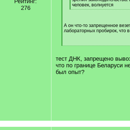
Рейтинг:
человек, волнуется
276
[
/
q
А он что-то запрещенное везе
]
лабораторных пробирок, что 
[
/
q
тест ДНК, запрещено вывоз
]
что по границе Беларуси не
был опыт?