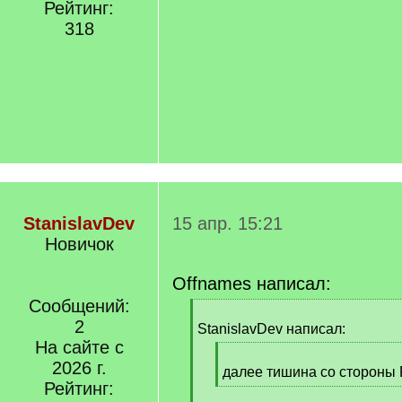
Рейтинг:
318
StanislavDev
15 апр. 15:21
Новичок
Offnames написал:
Сообщений:
[
2
q
StanislavDev написал:
]
На сайте с
[
2026 г.
q
далее тишина со стороны
Рейтинг:
]
[