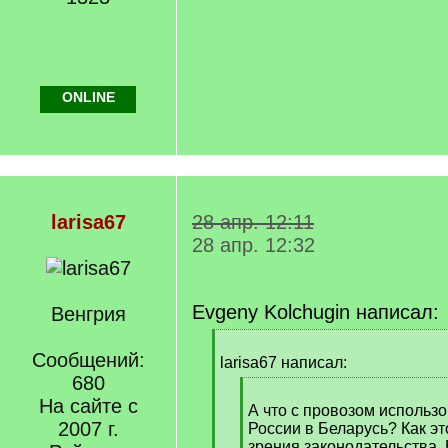
ONLINE
larisa67
28 апр. 12:11
28 апр. 12:32
Evgeny Kolchugin написал:
Венгрия
[
Сообщений:
q
larisa67 написал:
]
680
[
На сайте с
q
А что с провозом использ
2007 г.
]
России в Беларусь? Как эт
зрения законодательства. 