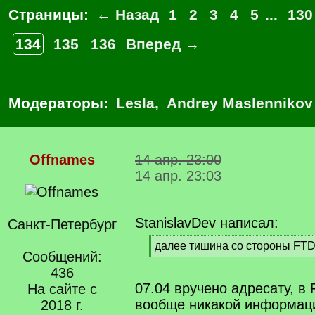
Страницы:
← Назад
1
2
3
4
5
...
130
134
135
136
Вперед →
Модераторы:
Lesla
,
Andrey Maslennikov
Offnames
14 апр. 23:00
14 апр. 23:03
StanislavDev написал:
Санкт-Петербург
[
далее тишина со стороны FT
Сообщений:
q
[
]
436
/
q
07.04 вручено адресату, в
На сайте с
]
вообще никакой информац
2018 г.