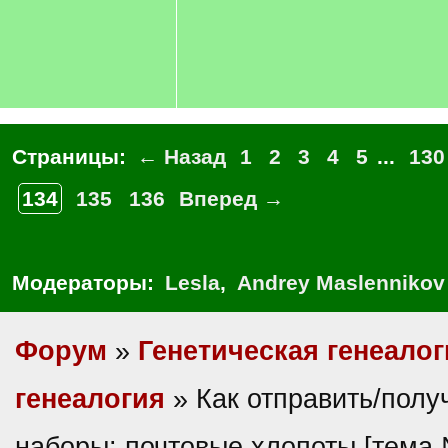
Страницы:
← Назад
1
2
3
4
5
...
130
134
135
136
Вперед →
Модераторы:
Lesla
,
Andrey Maslennikov
Форум
»
Генетическая генеалог
генеалогия
» Как отправить/полу
наборы: почтовые хлопоты [тема