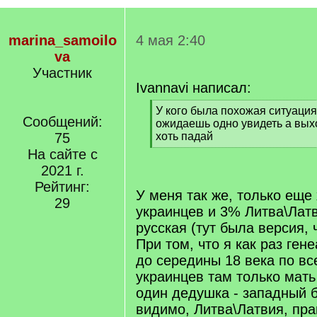
marina_samoilo
4 мая 2:40
va
Участник
Ivannavi написал:
[
У кого была похожая ситуация 
Сообщений:
q
ожидаешь одно увидеть а выхо
]
75
хоть падай
[
На сайте с
/
2021 г.
q
Рейтинг:
]
У меня так же, только еще
29
украинцев и 3% Литва\Лат
русская (тут была версия, 
При том, что я как раз ге
до середины 18 века по вс
украинцев там только мать
один дедушка - западный б
видимо, Литва\Латвия, пр