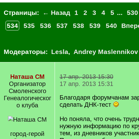
Страницы:
← Назад
1
2
3
4
5
...
530
534
535
536
537
538
539
540
Впер
Модераторы:
Lesla
,
Andrey Maslennikov
Наташа СМ
17 апр. 2013 15:30
Организатор
17 апр. 2013 15:31
Смоленского
Благодаря форумчанам за
Генеалогическог
сделать ДНК-тест
о клуба
Но поняла, что очень труд
нужную информацию по кр
тем, из дневников участник
город-герой