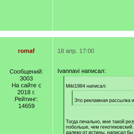
romaf
18 апр. 17:00
Ivannavi написал:
Сообщений:
3003
[
На сайте с
q
Mikl1984 написал:
]
2018 г.
[
Рейтинг:
q
Это рекламная рассылка 
14659
]
[
/
q
Тогда печально, мне такой рез
]
побольше, чем генотековский. 
далеко от истины, написал бы