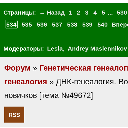
Страницы:
← Назад
1
2
3
4
5
...
530
534
535
536
537
538
539
540
Впер
Модераторы:
Lesla
,
Andrey Maslennikov
Форум
»
Генетическая генеалог
генеалогия
» ДНК-генеалогия. В
новичков [тема №49672]
RSS