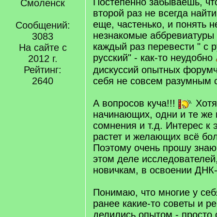
Постепенно забываешь, что
Смоленск
второй раз не всегда найти
еще, частенько, и понять 
Сообщений:
незнакомые аббревиатуры и
3083
каждый раз перевести " с р
На сайте с
русский" - как-то неудобно
2012 г.
Рейтинг:
дискуссий опытных форумч
2640
себя не совсем разумным 
А вопросов куча!!!
Хотя,
начинающих, одни и те же
сомнения и т.д. Интерес к 
растет и желающих всё бо
Поэтому очень прошу знаю
этом деле исследователей
новичкам, в освоении ДНК
Понимаю, что многие у се
ранее какие-то советы и р
делились опытом - просто 