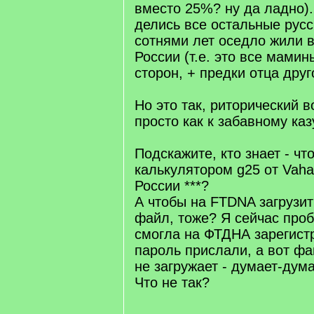
вместо 25%? ну да ладно).
делись все остальные русс
сотнями лет оседло жили 
России (т.е. это все мамин
сторон, + предки отца друг
Но это так, риторический 
просто как к забавному казу
Подскажите, кто знает - ч
калькулятором g25 от Vaha
России ***?
А чтобы на FTDNA загрузит
файл, тоже? Я сейчас пробо
смогла на ФТДНА зарегист
пароль прислали, а вот фа
не загружает - думает-дума
Что не так?