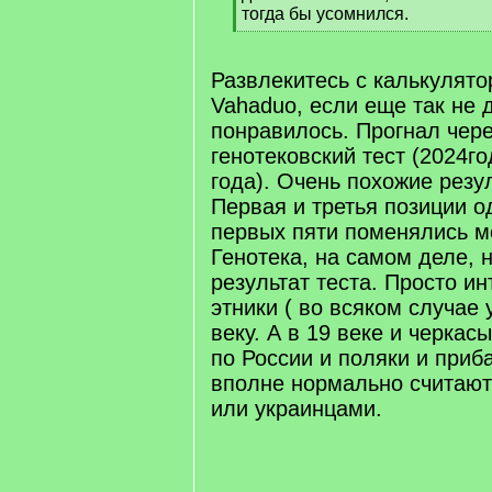
тогда бы усомнился.
[
/
q
Развлекитесь с калькулято
]
Vahaduo, если еще так не 
понравилось. Прогнал чере
генотековский тест (2024го
года). Очень похожие резу
Первая и третья позиции о
первых пяти поменялись м
Генотека, на самом деле, 
результат теста. Просто и
этники ( во всяком случае 
веку. А в 19 веке и черкас
по России и поляки и приб
вполне нормально считают
или украинцами.