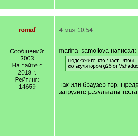
romaf
4 мая 10:54
marina_samoilova написал:
Сообщений:
3003
[
Подскажите, кто знает - чтобы
На сайте с
q
калькулятором g25 от Vahaduo
]
2018 г.
[
/
Рейтинг:
q
Так или браузер тор. Пред
14659
]
загрузите результаты теста