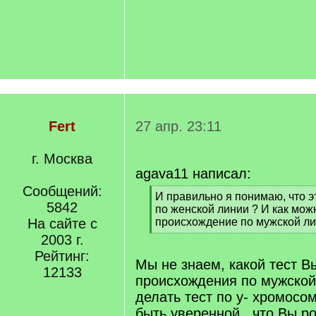
Fert
27 апр. 23:11
г. Москва
agava11 написал:
Сообщений:
[
И правильно я понимаю, что 
5842
q
по женской линии ? И как мож
]
На сайте с
происхождение по мужской л
[
2003 г.
/
Рейтинг:
q
Мы не знаем, какой тест В
12133
]
происхождения по мужской
делать тест по y- хромосом
быть уверенной , что Вы р