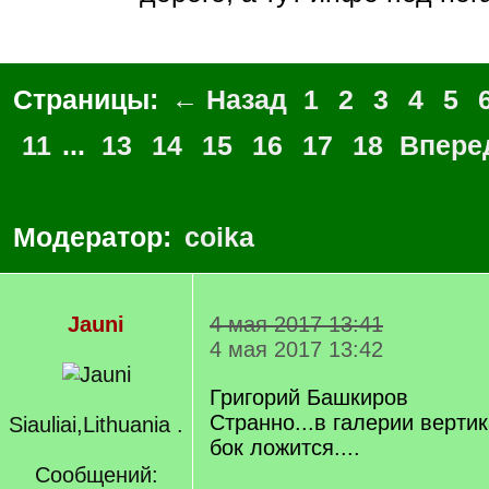
Страницы:
← Назад
1
2
3
4
5
11
...
13
14
15
16
17
18
Впере
Модератор:
coika
Jauni
4 мая 2017 13:41
4 мая 2017 13:42
Григорий Башкиров
Странно...в галерии верти
Siauliai,Lithuania .
бок ложится....
Сообщений: