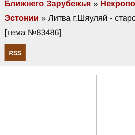
Ближнего Зарубежья
»
Некропо
Эстонии
» Литва г.Шяуляй - ста
[тема №83486]
RSS