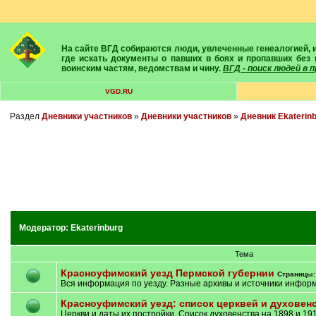
На сайте ВГД собираются люди, увлеченные генеалогией, историей, геральдикой и т.д. Здесь вы найдете собеседников, экспертов, умелых помощников в поисках предков и родственников. Вам подскажут
где искать документы о павших в боях и пропавших без 
воинским частям, ведомствам и чину.
ВГД - поиск людей в
VGD.RU
Раздел
Дневники участников
»
Дневники участников
»
Дневник Ekaterin
Модератор:
Ekaterinburg
Тема
Красноуфимский уезд Пермской губернии
Страницы
Вся информация по уезду. Разные архивы и источники инфор
Красноуфимский уезд: список церквей и духовен
Церкви и даты их постройки. Список духовенства на 1898 и 1