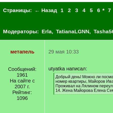
Страницы:
← Назад
1
2
3
4
5
6
*
7
Модераторы:
Erla
,
TatianaLGNN
,
Tasha5
метапель
29 мая 10:33
utyatka написал:
Сообщений:
1961
[
Добрый день! Можно ли посмо
На сайте с
q
номер квартиры, Майоров Ива
]
2007 г.
Проживал на Лялином переулк
14. Жена Майорова Елена Се
Рейтинг:
[
1096
/
q
]