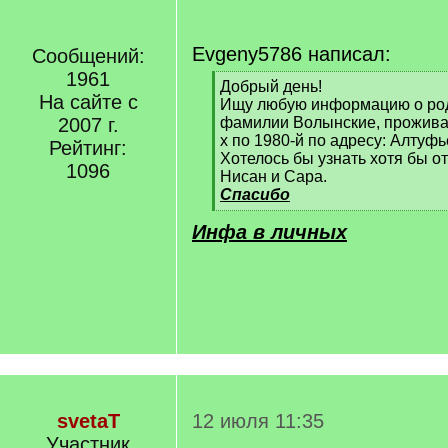
Evgeny5786 написал:
Сообщений:
1961
[
Добрый день!
На сайте с
q
Ищу любую информацию о род
]
2007 г.
фамилии Волынские, прожива
х по 1980-й по адресу: Алтуф
Рейтинг:
Хотелось бы узнать хотя бы о
1096
Нисан и Сара.
Спасибо
[
Инфа в личных
/
q
]
svetaT
12 июля 11:35
Участник