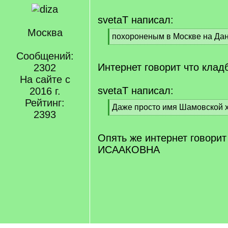
svetaT написал:
Москва
[
похороненым в Москве на Да
q
[
]
Сообщений:
/
q
Интернет говорит что клад
2302
]
На сайте с
svetaT написал:
2016 г.
Рейтинг:
[
Даже просто имя Шамовской х
2393
q
[
]
/
q
Опять же интернет говор
]
ИСААКОВНА