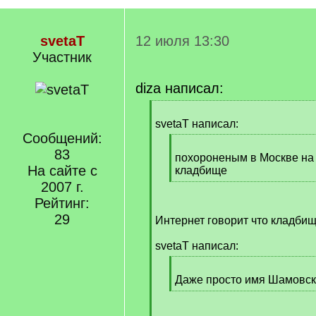
svetaT
12 июля 13:30
Участник
diza написал:
[
q
svetaT написал:
]
Сообщений:
[
83
q
похороненым в Москве на
На сайте с
]
кладбище
[
2007 г.
/
Рейтинг:
q
29
Интернет говорит что кладбищ
]
svetaT написал:
[
q
Даже просто имя Шамовско
]
[
/