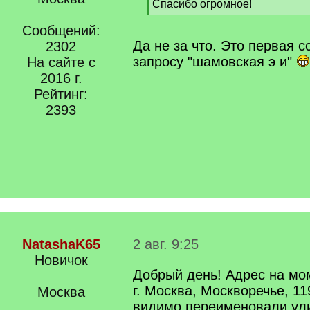
[
Спасибо огромное!
q
[
]
Сообщений:
/
q
Да не за что. Это первая с
2302
]
запросу "шамовская э и"
На сайте с
2016 г.
Рейтинг:
2393
NatashaK65
2 авг. 9:25
Новичок
Добрый день! Адрес на мо
г. Москва, Москворечье, 11
Москва
видимо переименовали ули