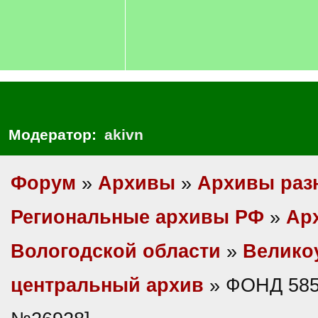
Модератор:
akivn
Форум
»
Архивы
»
Архивы раз
Региональные архивы РФ
»
Ар
Вологодской области
»
Велико
центральный архив
» ФОНД 585