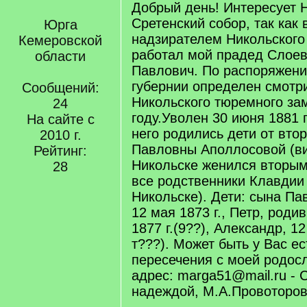
Добрый день! Интересует 
Сретенский собор, так как 
Юрга
надзирателем Никольского
Кемеровской
работал мой прадед Слое
области
Павлович. По распоряжени
губернии определен смотр
Сообщений:
Никольского тюремного зам
24
году.Уволен 30 июня 1881 г
На сайте с
него родились дети от вто
2010 г.
Павловны Аполлосовой (в
Рейтинг:
Никольске женился вторым 
28
все родственники Клавдии
Никольске). Дети: сына Па
12 мая 1873 г., Петр, роди
1877 г.(9??), Александр, 12
т???). Может быть у Вас ес
пересечения с моей родос
адрес: marga51@mail.ru - 
надеждой, М.А.Провоторо