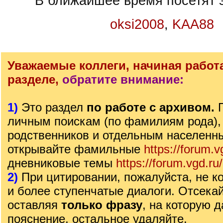
В ближайшее время посетят э
oksi2008
,
KAA88
Уважаемые коллеги, начиная работ
разделе,
обратите внимание:
1)
Это раздел
по работе с архивом.
личным поискам (по фамилиям рода),
родственников и отдельным населенн
открывайте фамильные
https://forum.v
дневниковые темы
https://forum.vgd.ru
2)
При цитировании, пожалуйста, не ко
и более ступенчатые диалоги. Отсека
оставляя
только фразу
, на которую д
пояснение, остальное удаляйте.