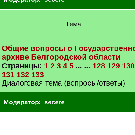
Тема
Общие вопросы о Государственн
архиве Белгородской области
Страницы:
1
2
3
4
5
... ...
128
129
130
131
132
133
Диалоговая тема (вопросы/ответы)
Модератор:
secere