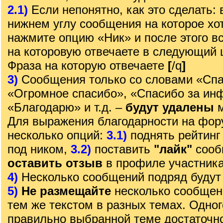
2.1)
Если непонятно, как это сделать: 
нижнем углу сообщения на которое хот
нажмите опцию «Ник» и после этого вс
на которовую отвечаете в следующий
Фраза на которую отвечаете
[
/q
]
3)
Сообщения только со словами «Спа
«Огромное спасибо», «Спасибо за ин
«Благодарю» и т.д. –
будут удалены
м
Для выражения благодарности на фор
несколько опций:
3.1)
поднять рейтинг
под ником,
3.2)
поставить
"лайк"
сооб
оставить отзыв
в профиле участника
4)
Несколько сообщений подряд будут
5)
Не размещайте
несколько сообщен
тем же текстом в разных темах. Одно
правильно выбранной теме достаточно