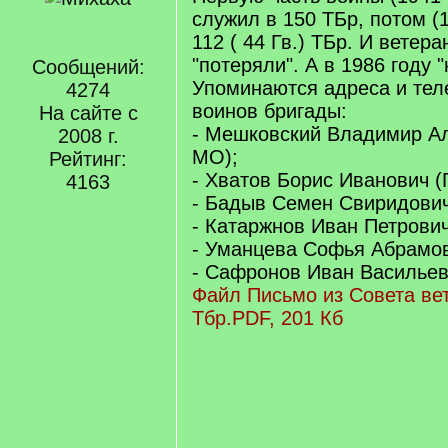
служил в 150 ТБр, потом (1
112 ( 44 Гв.) ТБр. И ветер
"потеряли". А в 1986 году 
Сообщений:
Упоминаются адреса и те
4274
воинов бригады:
На сайте с
- Мешковский Владимир Ал
2008 г.
МО);
Рейтинг:
- Хватов Борис Иванович 
4163
- Бадыв Семен Свиридович
- Катаржнов Иван Петрович
- Уманцева Софья Абрамов
- Сафронов Иван Васильев
Файл Письмо из Совета ве
Тбр.PDF, 201 Кб