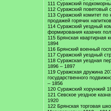
111 Суражский подкоморны
112 Суражский поветовый с
113 Суражский комитет по 
продажей горячих напитков
114 Суражский уездный ко
формирования казачих пол
115 Брянская квартирная к
1894
116 Брянский военный госп
117 Суражский уездный стр
118 Суражская уездная пе
1896 – 1897
119 Суражская дружина 20
государственного подвижн
– 1856
120 Суражский хорунжий 1
121 Севское уездное казна
1920
122 Брянская торговая шко