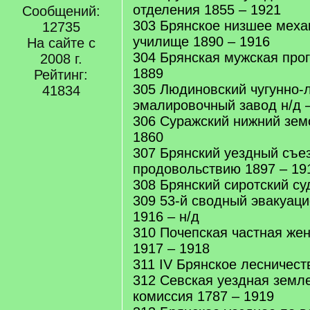
отделения 1855 – 1921
Сообщений:
303 Брянское низшее меха
12735
училище 1890 – 1916
На сайте с
304 Брянская мужская про
2008 г.
1889
Рейтинг:
305 Людиновский чугунно-
41834
эмалировочный завод н/д –
306 Суражский нижний земс
1860
307 Брянский уездный съе
продовольствию 1897 – 19
308 Брянский сиротский су
309 53-й сводный эвакуац
1916 – н/д
310 Почепская частная жен
1917 – 1918
311 IV Брянское лесничест
312 Севская уездная земл
комиссия 1787 – 1919