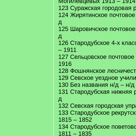
Могилевцевых 1913 – 1914
123 Суражская городовая 
124 Жирятинское почтовое 
д
125 Шаровичское почтовое 
д
126 Стародубское 4-х кла
– 1911
127 Сельцовское почтовое
1916
128 Фошнянское лесничест
129 Севское уездное учил
130 Без названия н/д – н/д
131 Стародубская нижняя р
д
132 Севская городская упр
133 Стародубское рекрутск
1815 – 1852
134 Стародубское поветов
1811 – 1835