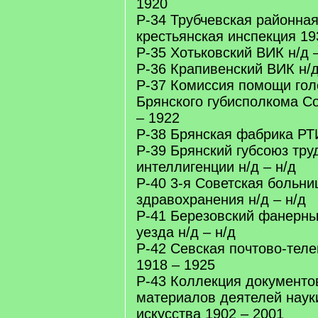
1920
Р-34 Трубчевская районная
крестьянская инспекция 19
Р-35 Хотьковский ВИК н/д –
Р-36 Крапивенский ВИК н/д
Р-37 Комиссия помощи го
Брянского губисполкома Со
– 1922
Р-38 Брянская фабрика РТ
Р-39 Брянский губсоюз тру
интеллигенции н/д – н/д
Р-40 3-я Советская больни
здравохранения н/д – н/д
Р-41 Березовский фанерны
уезда н/д – н/д
Р-42 Севская почтово-тел
1918 – 1925
Р-43 Коллекция документо
материалов деятелей науки
искусства 1902 – 2001