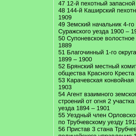
47 12-й пехотный запасной
48 144-й Каширский пехотн
1909
49 Земский начальник 4-го
Суражского уезда 1900 – 1
50 Супоневское волостное
1889
51 Благочинный 1-го округ
1899 – 1900
52 Брянский местный комит
общества Красного Креста 
53 Карачевская конвойная
1903
54 Агент взаимного земско
строений от огня 2 участка
уезда 1894 – 1901
55 Уездный член Орловско
по Трубчевскому уезду 191
56 Пристав 3 стана Трубче