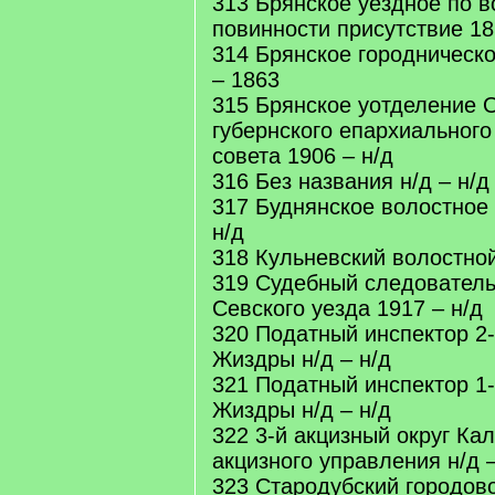
313 Брянское уездное по в
повинности присутствие 18
314 Брянское городническ
– 1863
315 Брянское уотделение 
губернского епархиальног
совета 1906 – н/д
316 Без названия н/д – н/д
317 Буднянское волостное
н/д
318 Кульневский волостной
319 Судебный следователь 
Севского уезда 1917 – н/д
320 Податный инспектор 2-г
Жиздры н/д – н/д
321 Податный инспектор 1-г
Жиздры н/д – н/д
322 3-й акцизный округ Кал
акцизного управления н/д –
323 Стародубский городов