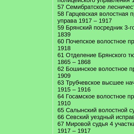
полицейского управления 
57 Семибратское лесничес
58 Гарцевская волостная 
управа 1917 – 1917
59 Брянский посредник 3-го
1839
60 Почепское волостное п
1918
61 Отделение Брянского т
1865 – 1868
62 Бошинское волостное п
1909
63 Трубчевское высшее на
1915 – 1916
64 Госамское волостное п
1910
65 Салынский волостной су
66 Севский уездный исправ
67 Мировой судья 4 участк
1917 – 1917