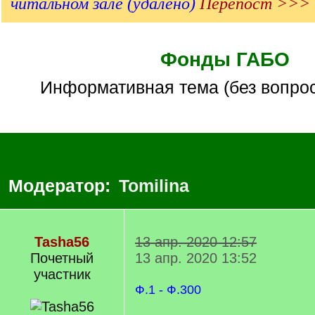
читальном зале (удалено)
Перепост >>>
Фонды ГАБО
Информативная тема (без вопрос
Модератор:
Tomilina
Tasha56
13 апр. 2020 12:57
Почетный
13 апр. 2020 13:52
учаcтник
Ф.1 - Ф.300