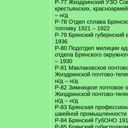
Р-77 Жиздринский УЗО Сов
крестьянских, красноармей
– н/д
Р-78 Отдел сплава Брянско
топливу 1921 – 1922
Р-79 Брянский губернский 
1936
Р-80 Подотдел милиции ад
отдела Брянского окружно
– 1930
Р-81 Маклаковское почтов
Жиздринской почтово-теле
н/д – н/д
Р-82 Зимницкое почтовое 
Жиздринской почтово-теле
н/д – н/д
Р-83 Брянская профессио
швейной промышленности 
Р-84 Брянский ГубОНО 191
Р-85 Брянский губисполком