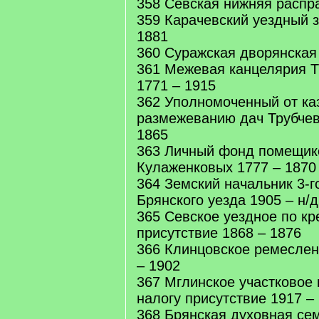
358 Севская нижняя распр
359 Карачевский уездный з
1881
360 Суражская дворянская 
361 Межевая канцелярия Т
1771 – 1915
362 Уполномоченный от ка
размежеванию дач Трубчевс
1865
363 Личный фонд помещик
Кулаженковых 1777 – 1870
364 Земский начальник 3-г
Брянского уезда 1905 – н/д
365 Севское уездное по к
присутствие 1868 – 1876
366 Клинцовское ремеслен
– 1902
367 Мглинское участковое
налогу присутствие 1917 –
368 Брянская духовная сем