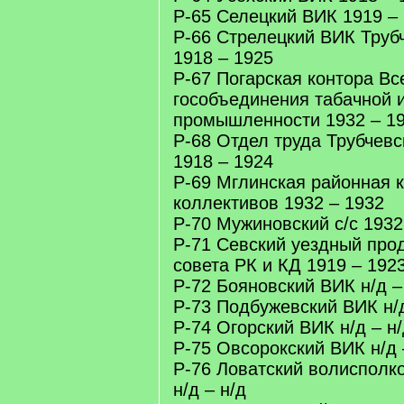
Р-65 Селецкий ВИК 1919 –
Р-66 Стрелецкий ВИК Трубч
1918 – 1925
Р-67 Погарская контора Вс
гособъединения табачной 
промышленности 1932 – 1
Р-68 Отдел труда Трубчевс
1918 – 1924
Р-69 Мглинская районная к
коллективов 1932 – 1932
Р-70 Мужиновский с/с 1932
Р-71 Севский уездный про
совета РК и КД 1919 – 192
Р-72 Бояновский ВИК н/д –
Р-73 Подбужевский ВИК н/д
Р-74 Огорский ВИК н/д – н
Р-75 Овсорокский ВИК н/д 
Р-76 Ловатский волисполк
н/д – н/д