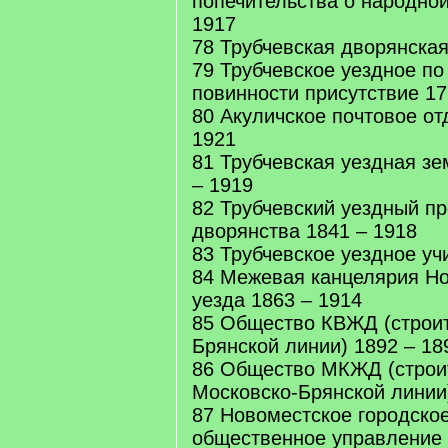
попечительства о народной
1917
78 Трубчевская дворянская
79 Трубчевское уездное по
повинности присутствие 17
80 Акуличское почтовое от
1921
81 Трубчевская уездная зе
– 1919
82 Трубчевский уездный п
дворянства 1841 – 1918
83 Трубчевское уездное уч
84 Межевая канцелярия Но
уезда 1863 – 1914
85 Общество КВЖД (строит
Брянской линии) 1892 – 18
86 Общество МКЖД (строи
Московско-Брянской линии
87 Новоместское городско
общественное управление 