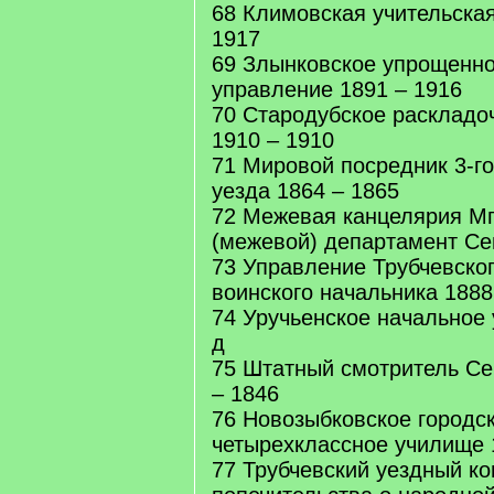
68 Климовская учительска
1917
69 Злынковское упрощенн
управление 1891 – 1916
70 Стародубское раскладо
1910 – 1910
71 Мировой посредник 3-го
уезда 1864 – 1865
72 Межевая канцелярия Мг
(межевой) департамент Се
73 Управление Трубчевског
воинского начальника 1888
74 Уручьенское начальное 
д
75 Штатный смотритель Се
– 1846
76 Новозыбковское городс
четырехклассное училище 
77 Трубчевский уездный ко