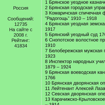
1 Брянское уездное казнач
2 Брянская городская упра
Россия
3 Комаричская спичечная 
"Радогощь" 1910 – 1918
Сообщений:
4 Брянская уездная земска
12735
1917
На сайте с
5 Брянский уездный суд 17
2008 г.
6 Снопотское волостное п
Рейтинг:
1910
41834
7 Белобережская мужская 
1923
8 Инспектор народных учил
1879 – 1924
9 Брянская воеводская кан
1766
10 Брянская дворянская оп
11 Лейтенант Алексей Лаза
12 Севская дворянская опе
13 Карачижско-Крыловское
– 1914