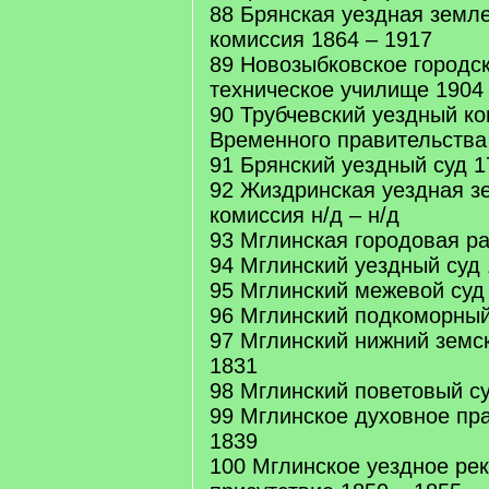
88 Брянская уездная земл
комиссия 1864 – 1917
89 Новозыбковское городс
техническое училище 1904
90 Трубчевский уездный к
Временного правительства
91 Брянский уездный суд 1
92 Жиздринская уездная з
комиссия н/д – н/д
93 Мглинская городовая р
94 Мглинский уездный суд 
95 Мглинский межевой суд
96 Мглинский подкоморный
97 Мглинский нижний земск
1831
98 Мглинский поветовый су
99 Мглинское духовное пр
1839
100 Мглинское уездное рек