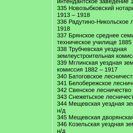
интендантское заведение 1
335 Новозыбковский нотари
1913 – 1918
336 Радутино-Никольское 
1918
337 Брянское среднее сем
техническое училище 1885
338 Трубчевская уездная
землеустроительная комис
339 Мглинская уездная зе
комиссия 1882 – 1917
340 Батоговское лесничест
341 Белобережское леснич
342 Свенское лесничество 
343 Снежетьское лесничест
344 Мещевская уездная зе
н/д
345 Мещевская дворянская 
346 Козельская уездная зе
н/д