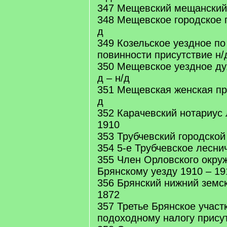
347 Мещевский мещанский 
348 Мещевское городское п
д
349 Козельское уездное по
повинности присутствие н/д
350 Мещевское уездное ду
д – н/д
351 Мещевская женская про
д
352 Карачевский нотариус 
1910
353 Трубчевский городской 
354 5-е Трубчевское лесни
355 Член Орловского окруж
Брянскому уезду 1910 – 19
356 Брянский нижний земск
1872
357 Третье Брянское участ
подоходному налогу присут