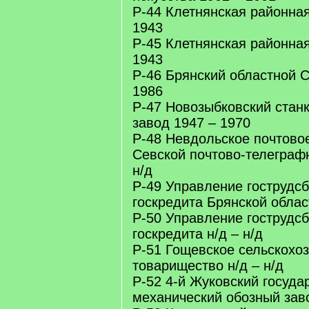
Р-44 Клетнянская районна
1943
Р-45 Клетнянская районная
1943
Р-46 Брянский областной 
1986
Р-47 Новозыбковский стан
завод 1947 – 1970
Р-48 Невдольское почтово
Севской почтово-телеграфн
н/д
Р-49 Управление гострудсб
госкредита Брянской облас
Р-50 Управление гострудсб
госкредита н/д – н/д
Р-51 Гощевское сельскохо
товарищество н/д – н/д
Р-52 4-й Жуковский госуда
механический обозный зав