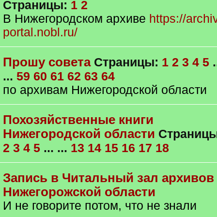
Страницы:
1
2
В Нижегородском архиве
https://archi
portal.nobl.ru/
Прошу совета
Страницы:
1
2
3
4
5
.
...
59
60
61
62
63
64
по архивам Нижегородской области
Похозяйственные книги
Нижегородской области
Страниц
2
3
4
5
... ...
13
14
15
16
17
18
Запись в Читальный зал архивов
Нижегорожской области
И не говорите потом, что не знали