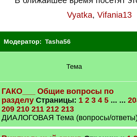
В ближайшее время посетят эт
Vyatka
,
Vifania13
Модератор:
Tasha56
Тема
ГАКО___ Общие вопросы по
разделу
Страницы:
1
2
3
4
5
... ...
20
209
210
211
212
213
ДИАЛОГОВАЯ Тема (вопросы/ответы