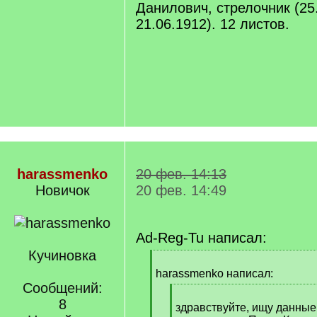
Данилович, стрелочник (25
21.06.1912). 12 листов.
harassmenko
20 фев. 14:13
Новичок
20 фев. 14:49
Ad-Reg-Tu написал:
Кучиновка
[
q
harassmenko написал:
]
Сообщений:
[
8
q
здравствуйте, ищу данные