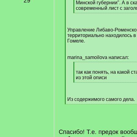
29
Минской губернии". А в ск
современный лист с загол
[
/
q
Управление Либаво-Роменско
]
территориально находилось в 
Гомеле.
marina_samoilova написал:
[
q
так как понять, на какой с
]
из этой описи
[
/
q
Из содержимого самого дела.
]
[
/
q
]
Спасибо! Т.е. предок вооб