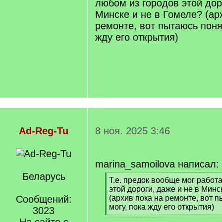
любом из городов этой дор
Минске и не в Гомеле? (ар
ремонте, вот пытаюсь понят
жду его открытия)
Ad-Reg-Tu
8 ноя. 2025 3:46
marina_samoilova написал:
Беларусь
[
Т.е. предок вообще мог работ
q
этой дороги, даже и не в Минс
]
Сообщений:
(архив пока на ремонте, вот п
могу, пока жду его открытия)
3023
[