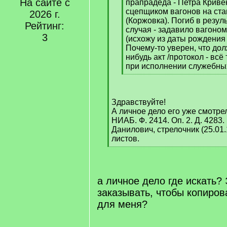
На сайте с
]
прапрадеда - Петра Криве
сцепщиком вагонов на ст
2026 г.
(Коржовка). Погиб в резул
Рейтинг:
случая - задавило вагоном
3
(исхожу из даты рождения 
Почему-то уверен, что дол
нибудь акт /протокол - всё
при исполнении служебны
[
/
q
Здравствуйте!
]
А личное дело его уже смотр
НИАБ. Ф. 2414. Оп. 2. Д. 4283
Данилович, стрелочник (25.01.
листов.
[
/
q
]
а личное дело где искать?
заказывать, чтобы копиро
для меня?