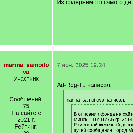
q
Из содержимого самого де
]
marina_samoilo
7 ноя. 2025 19:24
va
Участник
Ad-Reg-Tu написал:
[
Сообщений:
q
marina_samoilova написал:
]
75
[
На сайте с
q
В описании фонда на сайт
2021 г.
]
Минск - "BY НИАБ ф. 2414
Роменской железной доро
Рейтинг:
путей сообщения, город М