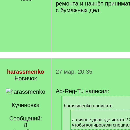
ремонта и начнёт принимат
с бумажных дел.
harassmenko
27 мар. 20:35
Новичок
Ad-Reg-Tu написал:
[
Кучиновка
q
harassmenko написал:
]
[
Сообщений:
q
а личное дело где искать?
8
]
чтобы копировали специа