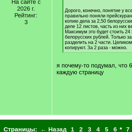
/
На сайте с
q
2026 г.
Дорого, конечно, понятие у вс
]
Рейтинг:
правильно поняли прейскуран
копию дела за 2,50 белорусских
3
деле 12 листов, часть из них 
Максимум это будет стоить 24 
белорусских рублей. Только за
разделить на 2 части. Целиком
копируют. За 2 раза - можно.
[
/
q
я почему-то подумал, что 6
]
каждую страницу
Страницы:
← Назад
1
2
3
4
5
6
*
7