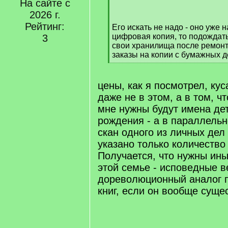
[
На сайте с
/
2026 г.
q
Рейтинг:
Его искать не надо - оно уже 
]
цифровая копия, то подождать
3
свои хранилища после ремонт
заказы на копии с бумажных д
[
/
q
цены, как я посмотрел, ку
]
даже не в этом, а в том, ч
мне нужны будут имена де
рождения - а в параллельн
скан одного из личных дел
указано только количество 
Получается, что нужны ины
этой семье - исповедные 
дореволюционный аналог 
книг, если он вообще суще