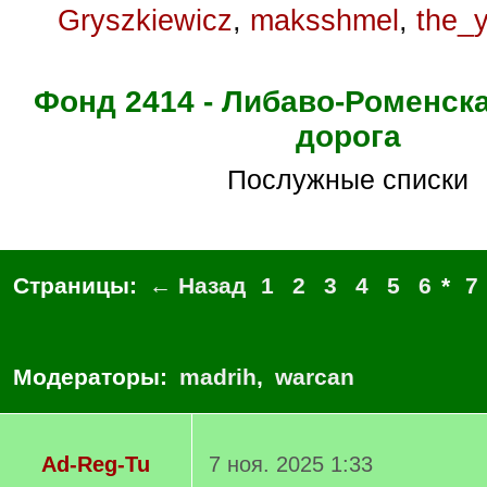
Gryszkiewicz
,
maksshmel
,
the_
Фонд 2414 - Либаво-Роменск
дорога
Послужные списки
Страницы:
← Назад
1
2
3
4
5
6
*
7
Модераторы:
madrih
,
warcan
Ad-Reg-Tu
7 ноя. 2025 1:33