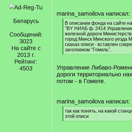
marina_samoilova написал:
Беларусь
[
В описании фонда на сайте на
q
"BY НИАБ ф. 2414 Управлени
]
Сообщений:
железной дороги Министерств
город Минск Минского уезда М
3023
сканах описи - вставлен совр
На сайте с
заголовком "Гомель".
2013 г.
[
/
Рейтинг:
q
Управление Либаво-Ромен
4503
]
дороги территориально на
потом - в Гомеле.
marina_samoilova написал:
[
так как понять, на какой стан
q
этой описи
]
[
/