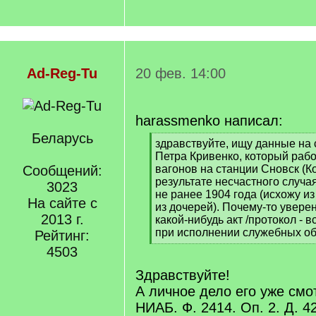
Ad-Reg-Tu
20 фев. 14:00
harassmenko написал:
Беларусь
[
здравствуйте, ищу данные на 
q
Петра Кривенко, который раб
]
Сообщений:
вагонов на станции Сновск (К
результате несчастного случа
3023
не ранее 1904 года (исхожу и
На сайте с
из дочерей). Почему-то уверен
2013 г.
какой-нибудь акт /протокол - в
при исполнении служебных о
Рейтинг:
[
4503
/
q
Здравствуйте!
]
А личное дело его уже см
НИАБ. Ф. 2414. Оп. 2. Д. 4