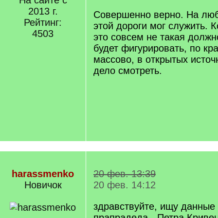
На сайте с
/
2013 г.
q
Совершенно верно. На люб
]
Рейтинг:
этой дороги мог служить. К
4503
это совсем не такая должн
будет фигурировать, по кр
массово, в открытых источ
дело смотреть.
harassmenko
20 фев. 13:39
Новичок
20 фев. 14:12
здравствуйте, ищу данные 
прапрадеда - Петра Кривен