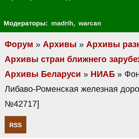
Модераторы:
madrih
,
warcan
Форум
»
Архивы
»
Архивы раз
Архивы стран ближнего заруб
Архивы Беларуси
»
НИАБ
» Фон
Либаво-Роменская железная доро
№42717]
RSS