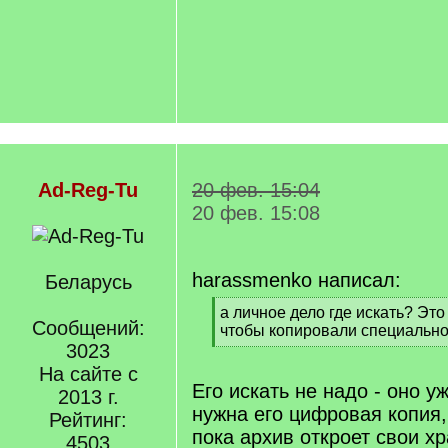
Ad-Reg-Tu
20 фев. 15:04
20 фев. 15:08
harassmenko написал:
Беларусь
[
а личное дело где искать? Это
Сообщений:
q
чтобы копировали специально
]
3023
[
/
На сайте с
q
Его искать не надо - оно 
2013 г.
]
нужна его цифровая копия,
Рейтинг:
пока архив откроет свои х
4503