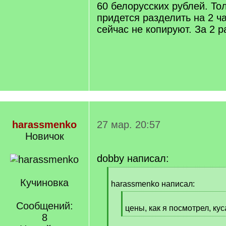
60 белорусских рублей. Тол
придется разделить на 2 ч
сейчас не копируют. За 2 р
harassmenko
27 мар. 20:57
Новичок
dobby написал:
[
Кучиновка
q
harassmenko написал:
]
[
Сообщений:
q
цены, как я посмотрел, кус
8
]
[