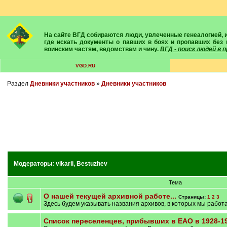
На сайте ВГД собираются люди, увлеченные генеалогией, историей, геральдикой и т.д. Здесь вы найдете собеседников, экспертов, умелых помощников в поисках предков и родственников. Вам подскажут
где искать документы о павших в боях и пропавших без 
воинским частям, ведомствам и чину.
ВГД - поиск людей в
VGD.RU
Раздел
Дневники участников
»
Дневники участников
Модераторы:
vikarii
,
Bestuzhev
Тема
О нашей текущей архивной работе...
Страницы:
1
2
3
Здесь будем указывать названия архивов, в которых мы рабо
Список переселенцев, прибывших в ЕАО в 1928-193