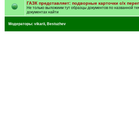
ГАЗК представляет: подворные карточки с/х переп
Не только выложиим тут образцы документов по названной теме
документах найти
Модераторы:
vikarii
,
Bestuzhev