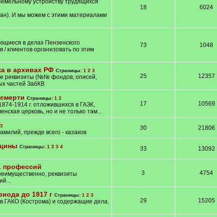
земельному устройству трудящихся
18
6024
жан). И мы можем с этими материалами
ющиеся в делах Пензенского
73
1048
 / клиентов организовать по этим
ка в архивах РФ
Страницы:
1
2
3
25
12357
ые реквизиты (№№ фондов, описей,
ых частей ЗабКВ
 смерти
Страницы:
1
2
17
10569
874-1914 г. отложившихся в ГАЗК,
ская церковь, но и не только там...
3
30
21806
милий, прежде всего - казаков
ьщины
Страницы:
1
2
3
4
33
13092
л. профессий
3
4754
преимущественно, реквизиты
й...
иода до 1917 г
Страницы:
1
2
3
29
15205
в ГАКО (Кострома) и содержащие дела,