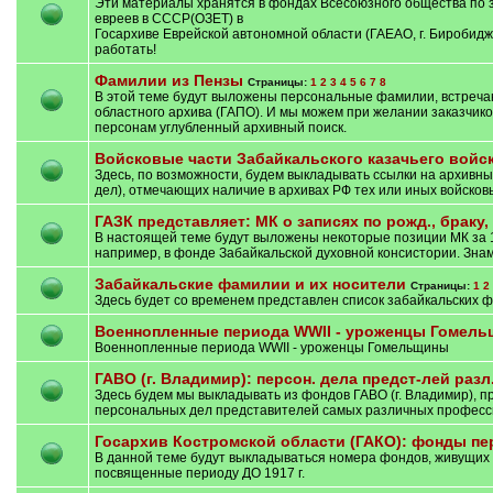
Эти материалы хранятся в фондах Всесоюзного общества по 
евреев в СССР(ОЗЕТ) в
Госархиве Еврейской автономной области (ГАЕАО, г. Биробид
работать!
Фамилии из Пензы
Страницы:
1
2
3
4
5
6
7
8
В этой теме будут выложены персональные фамилии, встреча
областного архива (ГАПО). И мы можем при желании заказчиков
персонам углубленный архивный поиск.
Войсковые части Забайкальского казачьего войс
Здесь, по возможности, будем выкладывать ссылки на архивн
дел), отмечающих наличие в архивах РФ тех или иных войсков
ГАЗК представляет: МК о записях по рожд., браку,
В настоящей теме будут выложены некоторые позиции МК за 1
например, в фонде Забайкальской духовной консистории. Знамен
Забайкальские фамилии и их носители
Страницы:
1
2
Здесь будет со временем представлен список забайкальских фа
Военнопленные периода WWII - уроженцы Гомел
Военнопленные периода WWII - уроженцы Гомельщины
ГАВО (г. Владимир): персон. дела предст-лей раз
Здесь будем мы выкладывать из фондов ГАВО (г. Владимир), 
персональных дел представителей самых различных професси
Госархив Костромской области (ГАКО): фонды пер
В данной теме будут выкладываться номера фондов, живущих 
посвященные периоду ДО 1917 г.