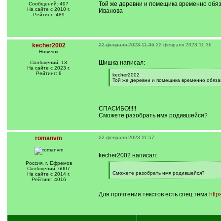
Той же деревни и помещика временно обяз
Сообщений: 497
На сайте с 2010 г.
Иванова
Рейтинг: 489
kecher2002
22 февраля 2023 11:36
22 февраля 2023 11:36
Новичок
Шишка написал:
Сообщений: 13
На сайте с 2023 г.
Рейтинг: 8
[
kecher2002
q
Той же деревни и помещика временно обязан
]
[
/
q
]
СПАСИБО!!!!!
Сможете разобрать имя родившейся?
romanvm
22 февраля 2023 11:57
kecher2002 написал:
Россия, г. Ефремов
[
Сообщений: 6007
q
Сможете разобрать имя родившейся?
На сайте с 2014 г.
]
[
Рейтинг: 4016
/
q
Для прочтения текстов есть спец тема
http
]