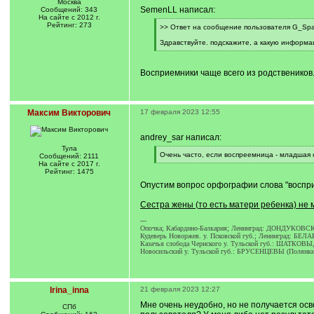
Москва
SemenLL написал:
Сообщений: 343
На сайте с 2012 г.
Рейтинг: 273
[
>> Ответ на сообщение пользователя G_Spa
q
]
Здравствуйте. подскажите, а какую информ
[
/
q
Восприемники чаще всего из родствеников.
]
Максим Викторович
17 февраля 2023 12:55
andrey_sar написал:
Тула
[
Очень часто, если воспреемница - младшая 
Сообщений: 2111
q
[
На сайте с 2017 г.
]
/
Рейтинг: 1475
q
Опустим вопрос орфографии слова "воспри
]
Сестра жены (то есть матери ребенка) не 
---
Опочка; Кабардино-Балкария; Ленинград: ДОНДУКОВС
Кудеверь Новоржев. у. Псковской губ.; Ленинград: Б
Казачья слобода Чернского у. Тульской губ.: ШАТ
Новосильский у. Тульской губ.: БРУСЕНЦЕВЫ (Полян
Irina_inna
21 февраля 2023 12:27
Мне очень неудобно, но не получается осво
СПб