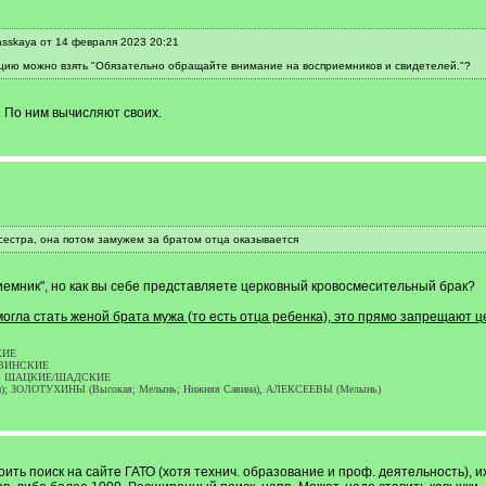
sskaya от 14 февраля 2023 20:21
ацию можно взять "Обязательно обращайте внимание на восприемников и свидетелей."?
 По ним вычисляют своих.
сестра, она потом замужем за братом отца оказывается
емник", но как вы себе представляете церковный кровосмесительный брак?
могла стать женой брата мужа (то есть отца ребенка), это прямо запрещают 
КИЕ
ЕЛАВИНСКИЕ
КОВЫ, ШАЦКИЕ/ШАДСКИЕ
ки); ЗОЛОТУХИНЫ (Высокая; Мелынь; Нижняя Савина), АЛЕКСЕЕВЫ (Мелынь)
ить поиск на сайте ГАТО (хотя технич. образование и проф. деятельность), их