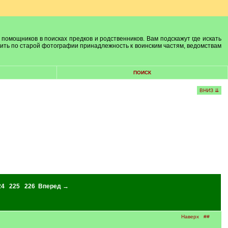
 помощников в поисках предков и родственников. Вам подскажут где искать
лить по старой фотографии принадлежность к воинским частям, ведомствам
ПОИСК
ВНИЗ ⇊
24
225
226
Вперед →
Наверх
##