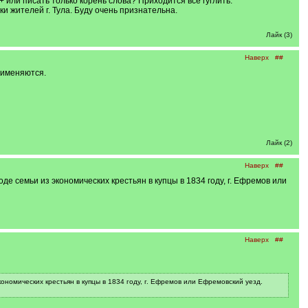
 или писать только корень слова? Приходится все гуглить.
ки жителей г. Тула. Буду очень признательна.
Лайк (3)
Наверх
##
рименяются.
Лайк (2)
Наверх
##
е семьи из экономических крестьян в купцы в 1834 году, г. Ефремов или
Наверх
##
ономических крестьян в купцы в 1834 году, г. Ефремов или Ефремовский уезд.