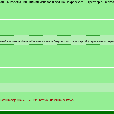
анный крестьянин Филипп Игнатов и сельца Покровского … крест вр об (сок
ный крестьянин Филипп Игнатов и сельца Покровского … крест вр об (сокращение от «вр
s://forum.vgd.ru/27/139613/0.htm?a=stdforum_view&o=