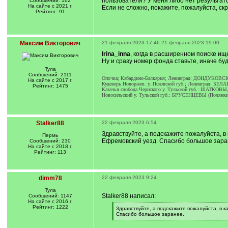
пользователя? У меня либо нет результатов
Сообщений: 162
На сайте с 2021 г.
Если не сложно, покажите, пожалуйста, скр
Рейтинг: 91
Максим Викторович
21 февраля 2023 17:46
21 февраля 2023 19:00
Irina_inna
, когда в расширенном поиске ищ
Ну и сразу номер фонда ставьте, иначе буд
Тула
---
Сообщений: 2111
Опочка; Кабардино-Балкария; Ленинград: ДОНДУКОВС
На сайте с 2017 г.
Кудеверь Новоржев. у. Псковской губ.; Ленинград: Б
Рейтинг: 1475
Казачья слобода Чернского у. Тульской губ.: ШАТ
Новосильский у. Тульской губ.: БРУСЕНЦЕВЫ (Полян
Stalker88
22 февраля 2023 6:54
Здравствуйте, а подскажите пожалуйста, в
Пермь
Ефремовский уезд. Спасибо большое зара
Сообщений: 230
На сайте с 2018 г.
Рейтинг: 113
dimm78
22 февраля 2023 9:24
Тула
Stalker88 написал:
Сообщений: 1147
На сайте с 2016 г.
Рейтинг: 1222
[
Здравствуйте, а подскажите пожалуйста, в к
q
Спасибо большое заранее.
]
[
/