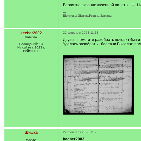
q
Вероятно в фонде казенной палаты - Ф. 
]
---
Шаталовы,Шацкие,Родины,Заикины
kecher2002
22 февраля 2023 11:13
Новичок
Друзья, помогите разобрать почерк (Имя и
Удалось разобрать - Деревни Выселок, по
Сообщений: 13
На сайте с 2023 г.
Рейтинг: 8
Шишка
22 февраля 2023 11:25
kecher2002
Москва