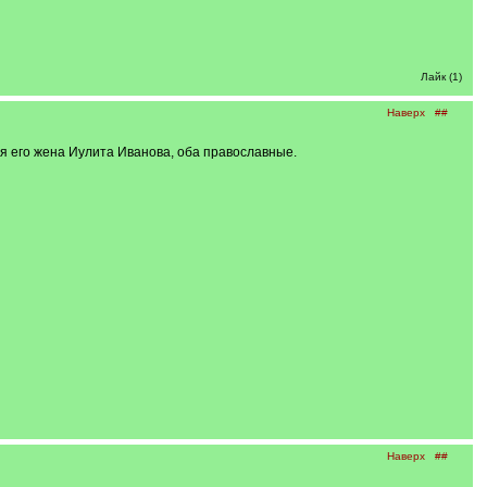
Лайк (1)
Наверх
##
я его жена Иулита Иванова, оба православные.
Наверх
##