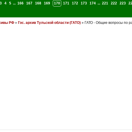
3
4
5
...
166
167
168
169
170
171
172
173
174
...
221
222
223
2
хивы РФ
»
Гос. архив Тульской области (ГАТО)
» ГАТО - Общие вопросы по р