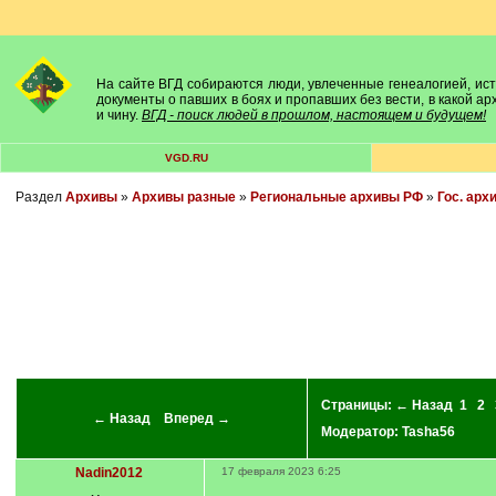
На сайте ВГД собираются люди, увлеченные генеалогией, исто
документы о павших в боях и пропавших без вести, в какой а
и чину.
ВГД - поиск людей в прошлом, настоящем и будущем!
VGD.RU
Раздел
Архивы
»
Архивы разные
»
Региональные архивы РФ
»
Гос. арх
Страницы:
← Назад
1
2
← Назад
Вперед →
Модератор:
Tasha56
Nadin2012
17 февраля 2023 6:25