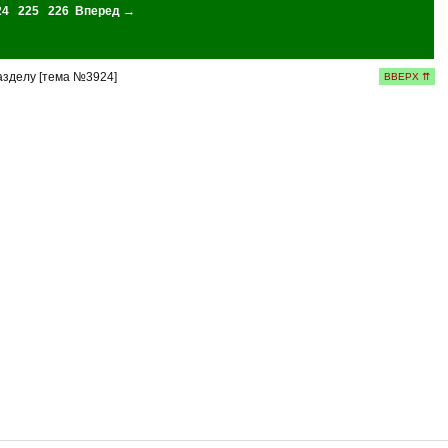
24
225
226
Вперед →
азделу [тема №3924]
ВВЕРХ ⇈