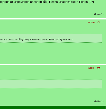
ращение от «временно обязанный») Петра Иванова жена Елена (??)
Лайк (1)
Наверх
##
еменно обязанный») Петра Иванова жена Елена (??) Иванова
Наверх
##
Лайк (1)