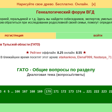
Нарисуйте свое древо. Бесплатно. Онлайн.
[х]
Генеалогический форум ВГД
рией, геральдикой и т.д. Здесь вы найдете собеседников, экспертов, умелых
рхив обратиться при исследовании родословной своей семьи, помогут опреде
РЕГИСТРАЦИЯ
ВОЙТИ
ив Тульской области (ГАТО)
★
★
Рейтинг
оффлайн:
8.25
онлайн:
8.55
В ближайшее время посетят этот архив:
etarkankova
,
ElenaF999
,
Nastasya_71
ГАТО - Общие вопросы по разделу
Диалоговая тема (вопросы/ответы)
3
4
5
...
166
167
168
169
170
171
172
173
174
...
221
222
223
2