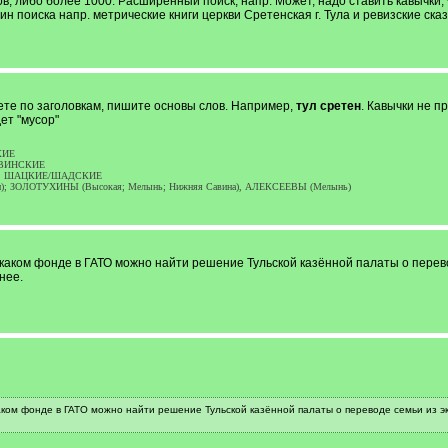
, либо более 1000. Расширенный поиск, напр. Может, надо ставить кавычки, +
ин поиска напр. метрические книги церкви Сретенская г. Тула и ревизские сказ
ете по заголовкам, пишите основы слов. Например,
тул сретен
. Кавычки не п
ет "мусор"
КИЕ
ЕЛАВИНСКИЕ
КОВЫ, ШАЦКИЕ/ШАДСКИЕ
ки); ЗОЛОТУХИНЫ (Высокая; Мелынь; Нижняя Савина), АЛЕКСЕЕВЫ (Мелынь)
 каком фонде в ГАТО можно найти решение Тульской казённой палаты о перевод
нее.
аком фонде в ГАТО можно найти решение Тульской казённой палаты о переводе семьи из эк