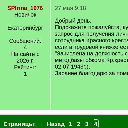
SPIrina_1976
27 мая 9:18
Новичок
Добрый день.
Подскажите пожалуйста, к
Екатеринбург
запрос для получения лич
сотрудника Красного креста
Сообщений:
если в трудовой книжке ест
4
"Зачислена на должность 
На сайте с
методбазы обкома Кр.крест
2026 г.
02.07.1943г.).
Рейтинг:
Заранее благодарю за пом
1
Страницы:
← Назад
1
2
3
4