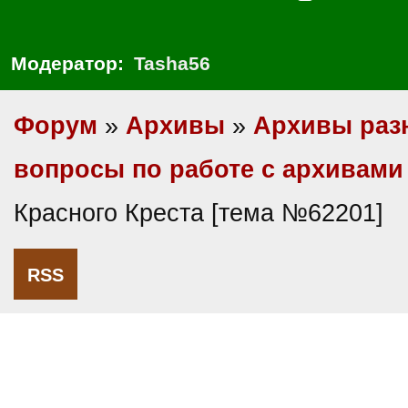
Модератор:
Tasha56
Форум
»
Архивы
»
Архивы раз
вопросы по работе с архивами
Красного Креста [тема №62201]
RSS