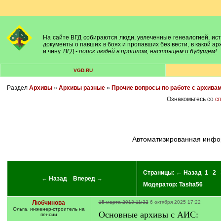
На сайте ВГД собираются люди, увлеченные генеалогией, исто
документы о павших в боях и пропавших без вести, в какой а
и чину.
ВГД - поиск людей в прошлом, настоящем и будущем!
VGD.RU
Раздел
Архивы
»
Архивы разные
»
Прочие вопросы по работе с архива
Ознакомьтесь со
с
автоматизированная инфо
Страницы:
← Назад
1
2
← Назад
Вперед →
Модератор:
Tasha56
Любчинова
15 марта 2013 11:32
6 октября 2025 17:22
Ольга, инженер-строитель на
Основные архивы с АИС:
пенсии