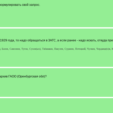
формулировать свой запрос.
929 года, то надо обращаться в ЗАГС, а если ранее - надо искать, откуда пр
, Балов, Самсонов, Тугов, Сухов(ых), Табанаков, Пакулев, Суранов, Потоцкий, Чулков, Черданце(о)в, К
 архив ГАОО (Оренбургская обл)?