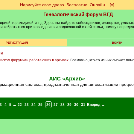
Нарисуйте свое древо. Бесплатно. Онлайн.
[х]
Генеалогический форум ВГД
рией, геральдикой и т.д. Здесь вы найдете собеседников, экспертов, умелых
рхив обратиться при исследовании родословной своей семьи, помогут опреде
РЕГИСТРАЦИЯ
ВОЙТИ
ми
писком форумчан работающих в архивах
. Возможно, кто-то из них сможет пом
АИС «Архив»
рмационная система, предназначенная для автоматизации процес
3
4
5
...
22
23
24
25
26
27
28
29
30
31
Вперед →