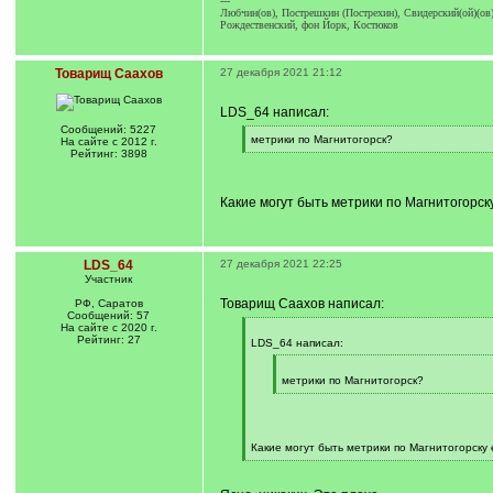
---
Любчин(ов), Пострешкин (Пострехин), Свидерский(ой)(ов)
Рождественский, фон Йорк, Костюков
Товарищ Саахов
27 декабря 2021 21:12
LDS_64 написал:
Сообщений: 5227
[
метрики по Магнитогорск?
На сайте с 2012 г.
q
[
Рейтинг: 3898
]
/
q
]
Какие могут быть метрики по Магнитогорску 
LDS_64
27 декабря 2021 22:25
Участник
Товарищ Саахов написал:
РФ, Саратов
Сообщений: 57
На сайте с 2020 г.
[
Рейтинг: 27
q
LDS_64 написал:
]
[
q
метрики по Магнитогорск?
]
[
/
q
]
Какие могут быть метрики по Магнитогорску е
[
/
q