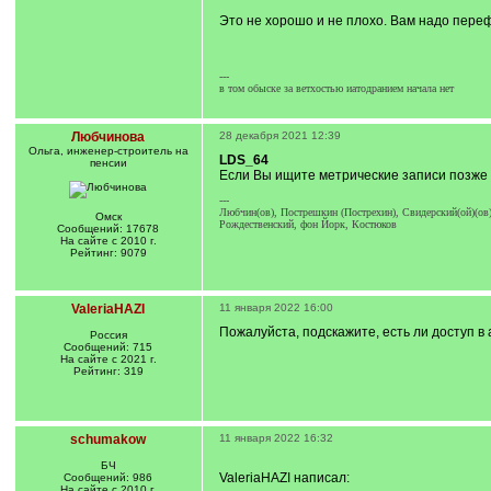
]
Это не хорошо и не плохо. Вам надо пере
---
в том обыске за ветхостью иатодранием начала нет
Любчинова
28 декабря 2021 12:39
Ольга, инженер-строитель на
LDS_64
пенсии
Если Вы ищите метрические записи позже 1
---
Любчин(ов), Пострешкин (Пострехин), Свидерский(ой)(ов)
Омск
Рождественский, фон Йорк, Костюков
Сообщений: 17678
На сайте с 2010 г.
Рейтинг: 9079
ValeriaHAZI
11 января 2022 16:00
Пожалуйста, подскажите, есть ли доступ в
Россия
Сообщений: 715
На сайте с 2021 г.
Рейтинг: 319
schumakow
11 января 2022 16:32
БЧ
ValeriaHAZI написал:
Сообщений: 986
На сайте с 2010 г.