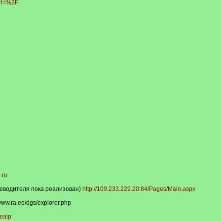
Url=%2F
.ru
теводителя пока реализован)
http://109.233.229.20:84/Pages/Main.aspx
www.ra.ee/dgs/explorer.php
seaip