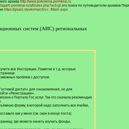
кого архива
http://www.pokolenia.permkrai.ru
://agarh.permkrai.ru/af/index.php?act=gl
это поиск по путеводителю архивов Перм
рая
https://gisais.stavkomarchiv.r...fMain.aspx
ационных систем (АИС) региональных
чите все Инструкции, Памятки и т.д. которые
странице.
озможных проблем с доступом.
Гостевой доступ» для ознакомления, но для
ойти «Регистрацию».
язана к Порталу Гос.услуг. Так что сначала рекомендую
.
ъёмную форму, в которой надо заполнить все ячейки,
тавьте как у меня (см. скан в конце поста)
траницу, где можете начать изучать фонды,