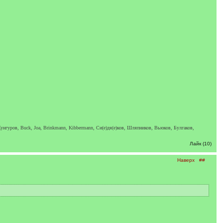
унгуров, Buck, Joa, Brinkmann, Kibbermann, Си(е)дя(е)ков, Шляпников, Вьюков, Булгаков,
Лайк (10)
Наверх
##