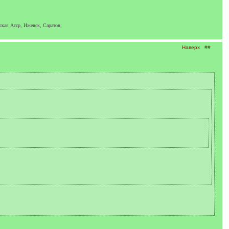
ская Асср, Ижевск, Саратов;
Наверх
##