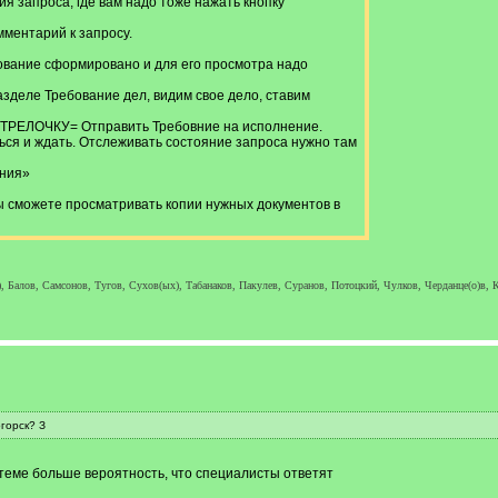
я запроса, где вам надо тоже нажать кнопку
мментарий к запросу.
бование сформировано и для его просмотра надо
деле Требование дел, видим свое дело, ставим
ТРЕЛОЧКУ= Отправить Требовние на исполнение.
ься и ждать. Отслеживать состояние запроса нужно там
ания»
ы сможете просматривать копии нужных документов в
, Балов, Самсонов, Тугов, Сухов(ых), Табанаков, Пакулев, Суранов, Потоцкий, Чулков, Черданце(о)в, К
горск? З
 теме больше вероятность, что специалисты ответят