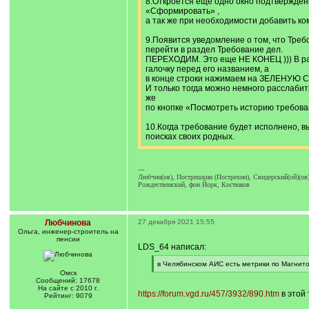
8.Откроется еще одно окно подтверждени
«Сформировать» ,
а так же при необходимости добавить ко
9.Появится уведомление о том, что Тре
перейти в раздел Требование дел.
ПЕРЕХОДИМ. Это еще НЕ КОНЕЦ ))) В раз
галочку перед его названием, а
в конце строки нажимаем на ЗЕЛЕНУЮ С
И только тогда можно немного расслабит
же
по кнопке «Посмотреть историю требов
10.Когда требование будет исполнено, в
поисках своих родных.
---
Любчин(ов), Пострешкин (Пострехин), Свидерский(ой)(ов)
Рождественский, фон Йорк, Костюков
Любчинова
27 декабря 2021 15:55
Ольга, инженер-строитель на
пенсии
LDS_64 написал:
[
в Челябинском АИС есть метрики по Магнито
q
[
Омск
]
/
Сообщений: 17678
q
На сайте с 2010 г.
https://forum.vgd.ru/457/3932/890.htm
в этой
]
Рейтинг: 9079