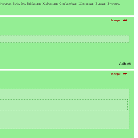
унгуров, Buck, Joa, Brinkmann, Kibbermann, Си(е)дя(е)ков, Шляпников, Вьюков, Булгаков,
Наверх
##
Лайк (6)
Наверх
##