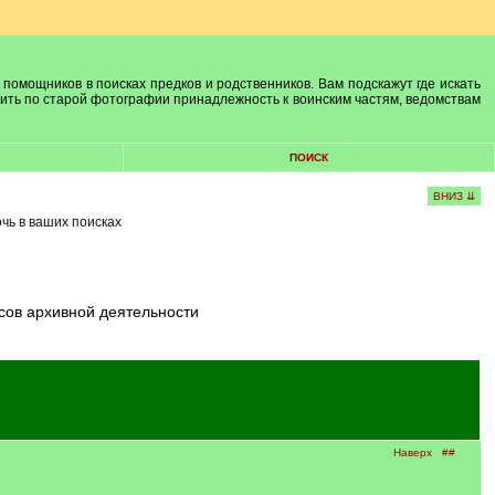
 помощников в поисках предков и родственников. Вам подскажут где искать
лить по старой фотографии принадлежность к воинским частям, ведомствам
ПОИСК
ВНИЗ ⇊
очь в ваших поисках
сов архивной деятельности
Наверх
##