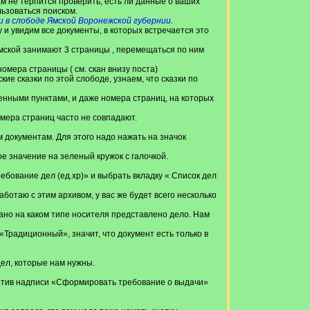
ам не терпится проверить, есть ли данные о ваших
льзоваться поиском.
 в слободе Ямской Воронежской губернии.
 и увидим все документы, в которых встречается это
мской занимают 3 страницы , перемещаться по ним
омера страницы ( см. скан внизу поста)
ие сказки по этой слободе, узнаем, что сказки по
енными пунктами, и даже номера страниц, на которых
омера страниц часто не совпадают.
м документам. Для этого надо нажать на значок
е значение на зеленый кружок с галочкой.
ебование дел (ед.хр)» и выбрать вкладку « Список дел
аботаю с этим архивом, у вас же будет всего несколько
сано на каком типе носителя представлено дело. Нам
«Традиционный», значит, что документ есть только в
дел, которые нам нужны.
отив надписи «Сформировать требование о выдачи»