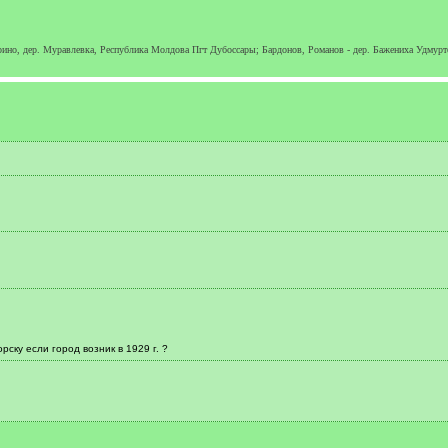
урино, дер. Муравлевка, Республика Молдова Пгт Дубоссары; Бардонов, Романов - дер. Бажениха Удмурт
рску если город возник в 1929 г. ?