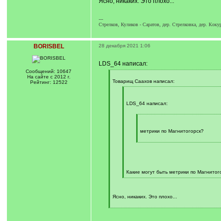
Ясно, никаких. Это плохо...
]
---
Стрелков, Куликов - Саратов, дер. Стрелковка, дер. Кок
BORISBEL
28 декабря 2021 1:06
LDS_64 написал:
Сообщений: 10647
[
На сайте с 2012 г.
q
Товарищ Саахов написал:
Рейтинг: 12522
]
[
q
]
LDS_64 написал:
[
q
]
метрики по Магнитогорск?
[
/
q
]
Какие могут быть метрики по Магнитого
[
/
q
]
Ясно, никаких. Это плохо...
[
/
q