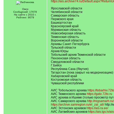
https://ais.archive74.ru/Default.aspx?Return
Ярославской области
Омск
Челябинской области
Сообщений: 17678
На сайте с 2010 г.
Самарская область
Рейтинг: 9079
Пермского края
Башкортостан
Красноярский край
Мурманская область
Новосибирская область
Тюменская область
Воронежской области
Архивы Санкт-Петербурга
Тульской области
Архив Югры
Тобольский архив Тюменской области
Пензенская область
Свердловской области
Г.Бийск
Республика Саха (Якутия)
Татарстан (пока закрыт на модернизацию)
Хабаровский край
Костромская область
Чувашской республики
АИС Тобольского архива
https://tobarhiv.72to
АИС Тюменского архива
https://gato.72to.ru
АИС архива в Ишиме (только просмотр пу
АИС Самарского архива
http://regsamarh.ru/
https://archive.samregion.ru/el_zal_all/
http://
АИС Эстонских архивов
https://ais.ra.ee/
АИС Латвийских архивов
https://ais.lgs.lv/ai