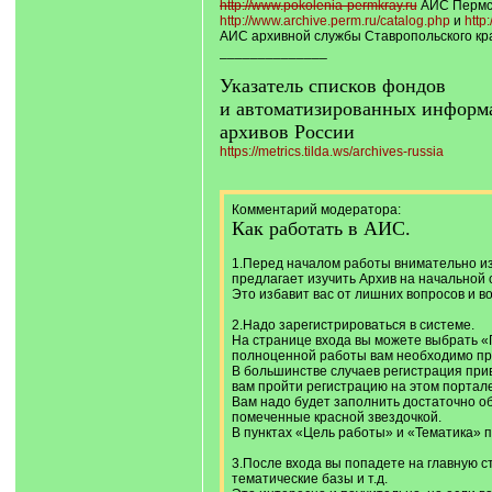
http://www.pokolenia-permkray.ru
АИС Пермс
http://www.archive.perm.ru/catalog.php
и
http
АИС архивной службы Ставропольского к
______________
Указатель списков фондов
и автоматизированных информ
архивов России
https://metrics.tilda.ws/archives-russia
Комментарий модератора:
Как работать в АИС.
1.Перед началом работы внимательно изу
предлагает изучить Архив на начальной 
Это избавит вас от лишних вопросов и в
2.Надо зарегистрироваться в системе.
На странице входа вы можете выбрать «
полноценной работы вам необходимо пр
В большинстве случаев регистрация прив
вам пройти регистрацию на этом портале
Вам надо будет заполнить достаточно об
помеченные красной звездочкой.
В пунктах «Цель работы» и «Тематика» пос
3.После входа вы попадете на главную с
тематические базы и т.д.