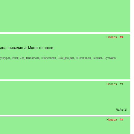
Наверх
##
едки появились в Магнитогорске
унгуров, Buck, Joa, Brinkmann, Kibbermann, Си(е)дя(е)ков, Шляпников, Вьюков, Булгаков,
Наверх
##
Лайк (1)
Наверх
##