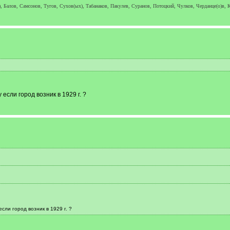
, Балов, Самсонов, Тугов, Сухов(ых), Табанаков, Пакулев, Суранов, Потоцкий, Чулков, Черданце(о)в, К
если город возник в 1929 г. ?
сли город возник в 1929 г. ?