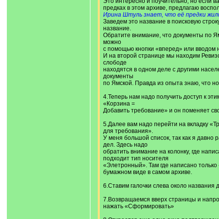
Это интересно и поучительно, но если в
предках в этом архиве, предлагаю воспо
Ирина Штуль знает, что её предки жили
Заведем это название в поисковую строку
название.
Обратите внимание, что документы по Я
можно
с помощью кнопки «вперед» или вводом н
И на второй странице мы находим Ревизск
слободе
находятся в одном деле с другими насел
документы
по Ямской. Правда из опыта знаю, что н
4.Теперь нам надо получить доступ к эти
«Корзина =
Добавить требование» и он поменяет сво
5.Далее вам надо перейти на вкладку «Тр
для требования».
У меня большой список, так как я давно р
дел. Здесь надо
обратить внимание на колонку, где напи
подходит тип носителя
«Элетронный». Там где написано только 
бумажном виде в самом архиве.
6.Ставим галочки слева около названия 
7.Возвращаемся вверх страницы и напр
нажать «Сформировать»