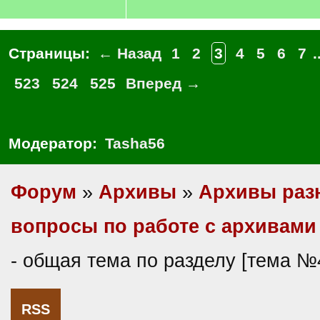
Страницы:
← Назад
1
2
3
4
5
6
7
.
523
524
525
Вперед →
Модератор:
Tasha56
Форум
»
Архивы
»
Архивы раз
вопросы по работе с архивами
- общая тема по разделу [тема №
RSS