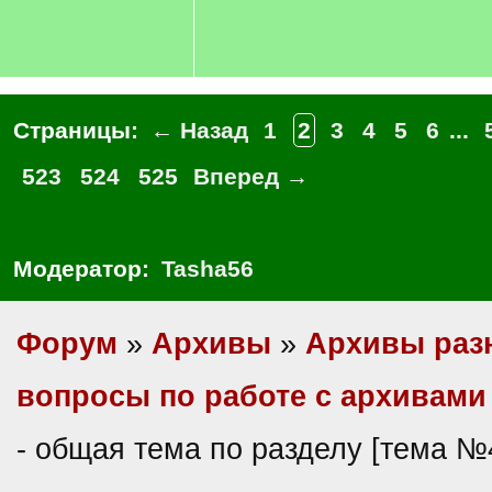
Страницы:
← Назад
1
2
3
4
5
6
...
523
524
525
Вперед →
Модератор:
Tasha56
Форум
»
Архивы
»
Архивы раз
вопросы по работе с архивами
- общая тема по разделу [тема №