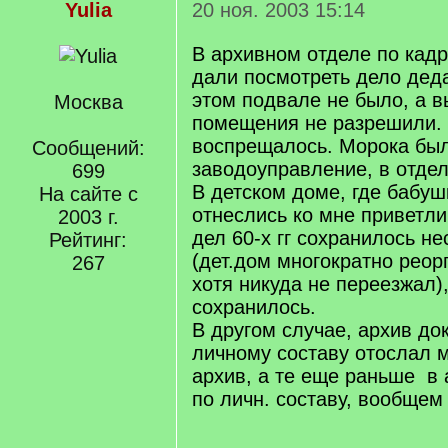
Yulia
20 ноя. 2003 15:14
В архивном отделе по кад
дали посмотреть дело деда
этом подвале не было, а в
Москва
помещения не разрешили. 
воспрещалось. Морока был
Сообщений:
заводоуправление, в отдел
699
В детском доме, где бабуш
На сайте с
отнеслись ко мне приветли
2003 г.
дел 60-х гг сохранилось не
Рейтинг:
(дет.дом многократно реор
267
хотя никуда не переезжал)
сохранилось.
В другом случае, архив до
личному составу отослал м
архив, а те еще раньше в
по личн. составу, вообщем 