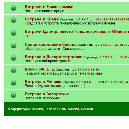
Встречи в Нижнекамске
Встречи о поиске предков
Встреча в Киеве
Страницы:
1
2
3
4
5
... ...
411
412
413
414
415
4
Предлагаю устроить генеалогическую встречу в Киеве!
Встречи Царицынского Генеалогического Общест
46
Севастопольские беседы
Страницы:
1
2
3
4
5
... ...
27
28
29
общение форумчан в г.Севастополь
Встреча в Днепропетровске
Страницы:
1
2
3
4
5
... ...
40
41
Встреча в Днепропетровске
Клуб - 500 ВГД
Страницы:
1
2
3
4
5
6
7
8
9
10
Тема для тех кто вошёл в клуб и тем кто войдёт
Встреча в Минске
Страницы:
1
2
3
4
5
... ...
120
121
122
123
124
Если найдутся желающие, конечно :)
Встреча в Запорожье
Встреча в Запорожье
Модераторы:
Helena
,
TatianaLGNN
,
valcha
,
РоманС