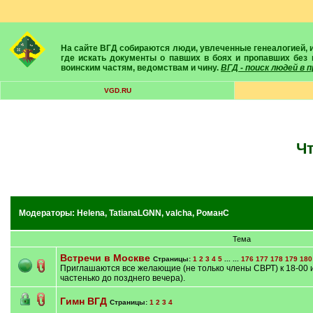
На сайте ВГД собираются люди, увлеченные генеалогией, историей, геральдикой и т.д. Здесь вы найдете собеседников, экспертов, умелых помощников в поисках предков и родственников. Вам подскажут
где искать документы о павших в боях и пропавших без 
воинским частям, ведомствам и чину.
ВГД - поиск людей в
VGD.RU
Модераторы:
Helena
,
TatianaLGNN
,
valcha
,
РоманС
Тема
Встречи в Москве
Страницы:
1
2
3
4
5
... ...
176
177
178
179
180
Приглашаются все желающие (не только члены СВРТ) к 18-00 
частенько до позднего вечера).
Гимн ВГД
Страницы:
1
2
3
4