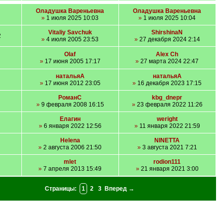
Оладушка Вареньевна
Оладушка Вареньевна
»
1 июля 2025 10:03
»
1 июля 2025 10:04
Vitaliy Savchuk
ShirshinaN
2
»
4 июля 2005 23:53
»
27 декабря 2024 2:14
Olaf
Alex Ch
»
17 июня 2005 17:17
»
27 марта 2024 22:47
натальяА
натальяА
»
17 июня 2012 23:05
»
16 декабря 2023 17:15
РоманС
kbg_dnepr
»
9 февраля 2008 16:15
»
23 февраля 2022 11:26
Елагин
weright
»
6 января 2022 12:56
»
11 января 2022 21:59
Helena
NINETTA
»
2 августа 2006 21:50
»
3 августа 2021 7:21
mlet
rodion111
»
7 апреля 2013 15:49
»
21 января 2021 3:00
Страницы:
1
2
3
Вперед →