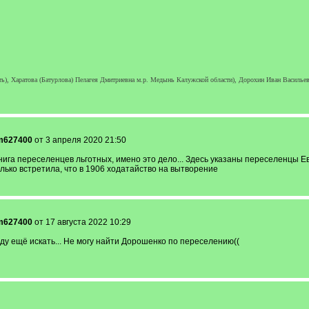
ь), Харатова (Батурлова) Пелагея Дмитриевна м.р. Медынь Калужской области), Дорохин Иван Васильев
im627400
от 3 апреля 2020 21:50
книга переселенцев льготных, имено это дело... Здесь указаны переселенцы Е
олько встретила, что в 1906 ходатайство на вытворение
im627400
от 17 августа 2022 10:29
у ещё искать... Не могу найти Дорошенко по переселению((