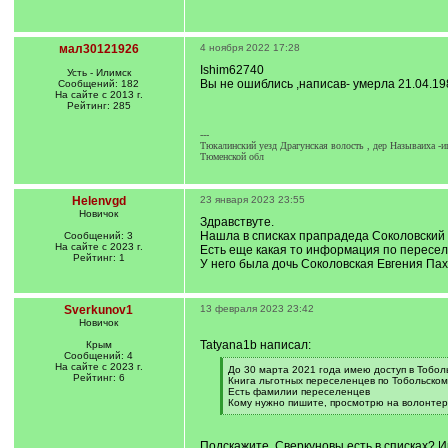
мал30121926
4 ноября 2022 17:28
Ishim62740
Усть - Илимск
Вы не ошиблись ,написав- умерла 21.04.198
Сообщений: 182
На сайте с 2013 г.
Рейтинг: 285
---
Тюкалинский уезд Драгунская волость , дер Называиха -и
Тюменской обл
Helenvgd
23 января 2023 23:55
Новичок
Здравствуте.
Нашла в списках прапрадеда Соколовский
Сообщений: 3
На сайте с 2023 г.
Есть еще какая то информация по пересел
Рейтинг: 1
У него была дочь Соколовская Евгения Па
Sverkunov1
13 февраля 2023 23:42
Новичок
Tatyana1b написал:
Крым
Сообщений: 4
На сайте с 2023 г.
[
До 30 марта 2021 года имею доступ в Тобол
Рейтинг: 6
q
Книга льготных переселенцев по Тобольскому 
]
Есть фамилии переселенцев
Кому нужно пишите, просмотрю на волонтер
[
/
q
Подскажите, Сверкуновы есть в списках? И
]