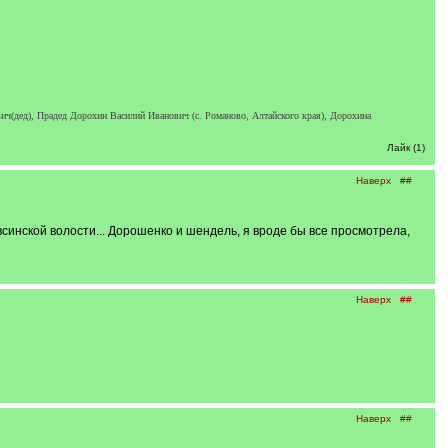
ич(дед), Прадед Дорохин Василий Иванович (с. Романово, Алтайского края), Дорохина
Лайк (1)
Наверх
##
всинской волости... Дорошенко и шендель, я вроде бы все просмотрела,
Наверх
##
Наверх
##