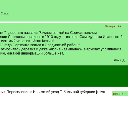
 Устюг.
Наверх
##
ю :"...деревню назвали Рождественкой на Сержантовском
ение Сержанки началось в 1913 году. ... из села Самодуровки Ивановской
 искомый человек - Иван Кожин!
923 года Сержанка вошла в Сладковский район."
ь относилась деревня и даже как она называлась (в архивах упоминания
лению, никакой информации больше нет.
Лайк (1)
ть
» Переселение в Ишимский уезд Тобольской губернии [тема
ВВЕРХ ⇈