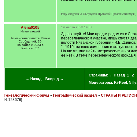
---
Ищу сведения о Сверкунов Прокопий Прокопьевич/муж/, С
Alena0105
14 марта 2023 14:37
Начинающий
Здравствуйте! Мои предки родом из с.Сер
переселенческом участке, лишь спустя два 
Тюменская область, Ишим
Сообщений: 30
волости Рязанской губернии - И.Е. Диянов.
На сайте с 2023 г.
"...1919 год внес изменения в статус пос
Рейтинг: 37
Но где же мне найти метрические книги ил
её нет). В теме переселенческого фонда я 
Страницы:
← Назад
1
2
← Назад
Вперед →
Модераторы:
Ki-Reel
,
Nilly
Генеалогический форум
»
Географический раздел
»
СТРАНЫ И РЕГИО
№123676]