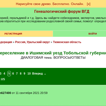
Нарисуйте свое древо. Бесплатно. Онлайн.
[х]
Генеалогический форум ВГД
рией, геральдикой и т.д. Здесь вы найдете собеседников, экспертов, умелых
рхив обратиться при исследовании родословной своей семьи, помогут опреде
РЕГИСТРАЦИЯ
ВОЙТИ
едерация
»
Россия, Уральский округ
»
Тюменская область
ереселение в Ишимский уезд Тобольской губерн
ДИАЛОГОВАЯ тема. ВОПРОСЫ/ОТВЕТЫ
3
4
5
6
7
8
9
10
Вперед →
,
US
im627400
от 11 сентября 2021 20:59