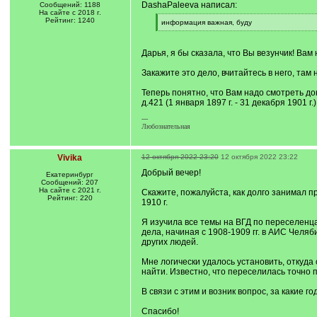
DashaPaleeva написал:
Сообщений: 1188
На сайте с 2018 г.
Рейтинг: 1240
[
информация важная, буду
q
[
]
/
q
Дарья, я бы сказала, что Вы везунчик! Вам
]
Закажите это дело, вчитайтесь в него, там
Теперь понятно, что Вам надо смотреть док
д.421 (1 января 1897 г. - 31 декабря 1901 г.
---
Любознательная
Vivika
12 октября 2022 23:20
12 октября 2022 23:22
Добрый вечер!
Екатеринбург
Сообщений: 207
На сайте с 2021 г.
Скажите, пожалуйста, как долго занимал 
Рейтинг: 220
1910 г.
Я изучила все темы на ВГД по переселенца
дела, начиная с 1908-1909 гг. в АИС Челяби
других людей.
Мне логически удалось установить, откуда 
найти. Известно, что переселилась точно 
В связи с этим и возник вопрос, за какие 
Спасибо!