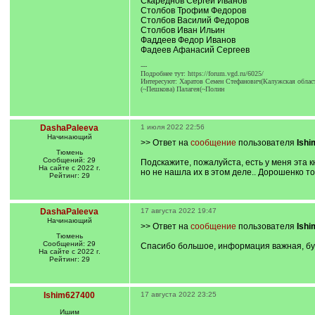
Скареднов Сергей Иванов
Столбов Трофим Федоров
Столбов Василий Федоров
Столбов Иван Ильин
Фаддеев Федор Иванов
Фадеев Афанасий Сергеев
---
Подробнее тут: https://forum.vgd.ru/6025/
Интересуют: Харатов Семен Стефанович(Калужская област
(~Пешкова) Палагея(~Полин
DashaPaleeva
1 июля 2022 22:56
Начинающий
>> Ответ на
сообщение
пользователя
Ish
Тюмень
Сообщений: 29
Подскажите, пожалуйста, есть у меня эта 
На сайте с 2022 г.
но не нашла их в этом деле.. Дорошенко т
Рейтинг: 29
DashaPaleeva
17 августа 2022 19:47
Начинающий
>> Ответ на
сообщение
пользователя
Ish
Тюмень
Сообщений: 29
Спасибо большое, информация важная, буд
На сайте с 2022 г.
Рейтинг: 29
Ishim627400
17 августа 2022 23:25
Ишим