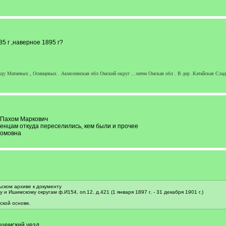
5 г ,наверное 1895 г?
щу Матаевых , Осинцевых . Акмолинская обл Омский округ ...затем Омская обл . В дер .Катайская Сладк
 Пахом Маркович
енцам откуда переселились, кем были и прочее
хомовна
ьском архиве к документу
и Ишимскому округам ф.И154, оп.12, д.421 (1 января 1897 г. - 31 декабря 1901 г.)
ской основе.
шемский уезд.