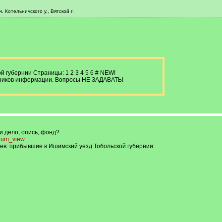
 Котельничского у., Вятской г.
 губернии Страницы: 1 2 3 4 5 6 # NEW!
чников информации. Вопросы НЕ ЗАДАВАТЬ!
и дело, опись, фонд?
orum_view
в: прибывшие в Ишимский уезд Тобольской губернии: