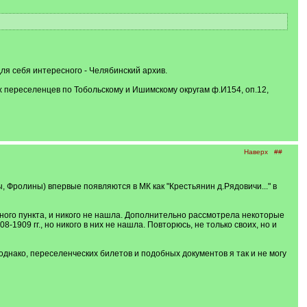
для себя интересного - Челябинский архив.
ых переселенцев по Тобольскому и Ишимскому округам ф.И154, оп.12,
Наверх
##
Фролины) впервые появляются в МК как "Крестьянин д.Рядовичи..." в
нного пункта, и никого не нашла. Дополнительно рассмотрела некоторые
-1909 гг., но никого в них не нашла. Повторюсь, не только своих, но и
однако, переселенческих билетов и подобных документов я так и не могу