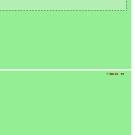
Наверх
##