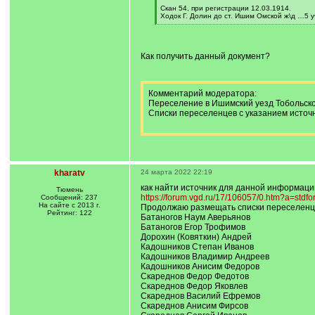
[
Скан 54, при регистрации 12.03.1914.
q
Ходок Г. Долин до ст. Ишим Омской ж\д …5 уч.
]
[
/
q
]
Как получить данный документ?
Комментарий модератора:
Переселение в Ишимский уезд Тобольской
Списки переселенцев с указанием исто
kharatv
24 марта 2022 22:19
как найти источник для данной информаци
Тюмень
https://forum.vgd.ru/17/106057/0.htm?a=stdf
Сообщений: 237
На сайте с 2013 г.
Продолжаю размещать списки переселенце
Рейтинг: 122
Батаногов Наум Аверьянов
Батаногов Егор Трофимов
Дорохин (Ковяткин) Андрей
Кадошников Степан Иванов
Кадошников Владимир Андреев
Кадошников Анисим Федоров
Скареднов Федор Федотов
Скареднов Федор Яковлев
Скареднов Василий Ефремов
Скареднов Анисим Фирсов