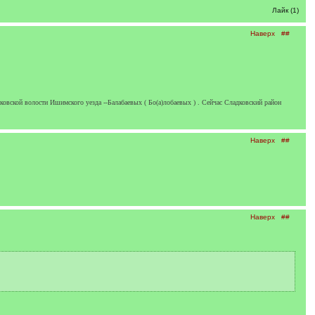
Лайк (1)
Наверх
##
овской волости Ишимского уезда --Балабаевых ( Бо(а)лобаевых ) . Сейчас Сладковский район
Наверх
##
Наверх
##