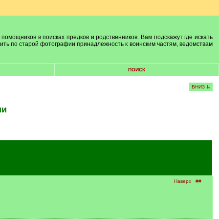
 помощников в поисках предков и родственников. Вам подскажут где искать
лить по старой фотографии принадлежность к воинским частям, ведомствам
ПОИСК
ВНИЗ ⇊
ии
Наверх
##