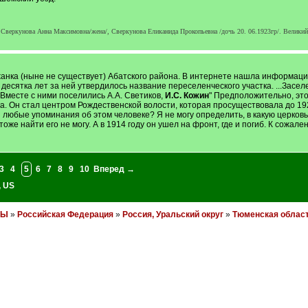
веркунова Анна Максимовна/жена/, Сверкунова Еликанида Прокопьевна /дочь 20. 06.1923гр/. Великий
жанка (ныне не существует) Абатского района. В интернете нашла информаци
десятка лет за ней утвердилось название переселенческого участка. ...Засел
 Вместе с ними поселились А.А. Светиков,
И.С. Кожин
" Предположительно, это
елка. Он стал центром Рождественской волости, которая просуществовала до 1
и любые упоминания об этом человеке? Я не могу определить, в какую церков
тоже найти его не могу. А в 1914 году он ушел на фронт, где и погиб. К сожа
3
4
5
6
7
8
9
10
Вперед →
,
US
НЫ
»
Российская Федерация
»
Россия, Уральский округ
»
Тюменская облас