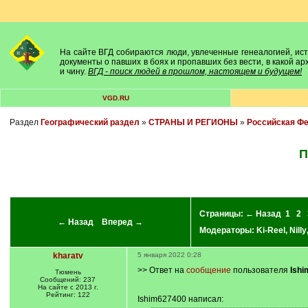
На сайте ВГД собираются люди, увлеченные генеалогией, исто
документы о павших в боях и пропавших без вести, в какой а
и чину.
ВГД - поиск людей в прошлом, настоящем и будущем!
VGD.RU
Раздел
Географический раздел
»
СТРАНЫ И РЕГИОНЫ
»
Российская Ф
П
Страницы:
← Назад
1
2
← Назад
Вперед →
Модераторы:
Ki-Reel
,
Nilly
kharatv
5 января 2022 0:28
>> Ответ на
сообщение
пользователя
Ish
Тюмень
Сообщений: 237
На сайте с 2013 г.
Рейтинг: 122
Ishim627400 написал: