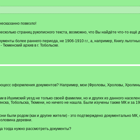
 несказанно повезло!
 несколько страниц рукописного текста, возможно, что Вы найдёте что-то ещё 
ументы более раннего периода, не 1906-1910 г.г., а, например, Книгу льготн
) - Тюменский архив в г. Тобольске.
процесс оформления документов? Например, мои (Фроловы, Хроловы, Хролины, 
м в Ишимский уезд не только своей фамилии, но и других из данного населе
нска, Тобольска, Тюмени, но ничего не нашла. Были изучены также МК и за 1908
они были родом (как и другие жители) - это подтверждено документально МК, 
половина деревни.
года тогда нужно рассмотреть документы?