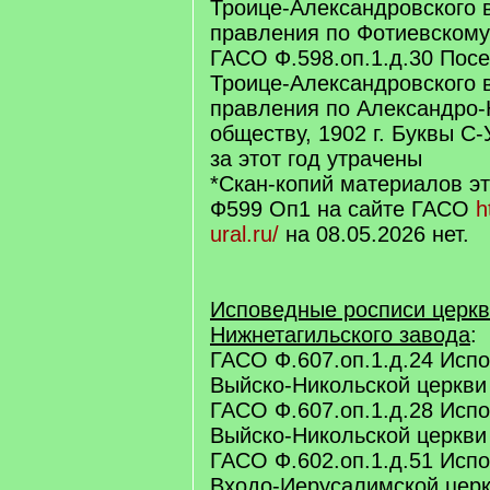
Троице-Александровского 
правления по Фотиевскому 
ГАСО Ф.598.оп.1.д.30 Пос
Троице-Александровского 
правления по Александро
обществу, 1902 г. Буквы С-
за этот год утрачены
*Скан-копий материалов эт
Ф599 Оп1 на сайте ГАСО
h
ural.ru/
на 08.05.2026 нет.
Исповедные росписи церк
Нижнетагильского завода
:
ГАСО Ф.607.оп.1.д.24 Исп
Выйско-Никольской церкви 
ГАСО Ф.607.оп.1.д.28 Исп
Выйско-Никольской церкви 
ГАСО Ф.602.оп.1.д.51 Исп
Входо-Иерусалимской церкв