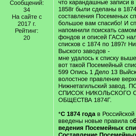
что карандашные записи в
Сообщений:
1858г были сделаны в 1874
34
составления Посеменых сп
На сайте с
большое вам спасибо! И сп
2017 г.
напомнили поискать самом
Рейтинг:
фондов и описей ГАСО на
20
списков с 1874 по 1897г Н
Выского заводов -
мне удалось к списку выше
вот такой Посемейный спи
599 Опись 1 Дело 13 Выйс
волостное правление верх
Нижнетагильский завод.
СПИСОК НИКОЛЬСКОГО 
ОБЩЕСТВА 1874Г.
*
С 1874 года
в Российской
введены новые правила о
ведения Посемейных спи
Составление Посемейных