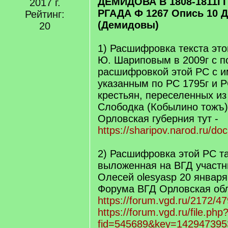
ДЕМИДОВА В 1808-1811Г
2017 г.
РГАДА Ф 1267 Опись 10 Д
Рейтинг:
(Демидовы)
20
1) Расшифровка текста эт
Ю. Шариповым в 2009г с п
расшифровкой этой РС с и
указанным по РС 1795г и Р
крестьян, переселенных из
Слободка (Кобылино тожъ)
Орловская губерния тут -
https://sharipov.narod.ru/do
2) Расшифровка этой РС т
выложенная на ВГД участ
Олесей olesyasp 20 января
Форума ВГД Орловская обл
https://forum.vgd.ru/2172
https://forum.vgd.ru/file.php
fid=545689&key=142947395