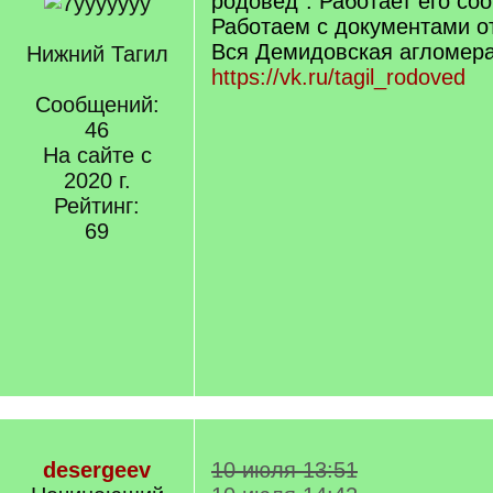
родовед". Работает его со
Работаем с документами от
Вся Демидовская агломера
Нижний Тагил
https://vk.ru/tagil_rodoved
Сообщений:
46
На сайте с
2020 г.
Рейтинг:
69
desergeev
10 июля 13:51