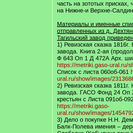
часть на зототых присках,
на Нижне-и Верхне-Салди
Материалы и именные спис
отправленных из д. Дехтян
Тагильский завод приведен
1) Ревизская сказка 1816г.
завода. Книга 2-ая (продо
Ф 643 Оп 1 Д 472А Арх. ш
https://metriki.gaso-ural.ru
Список с листа 060об-061
ural.ru/show/images/231368
2) Ревизская сказка 1811г.
завода. ГАСО Фонд 24 Оп 
крестьян с Листа 091об-09
https://metriki.gaso-
ural.ru/show/images/145479
3) Дело о покупке Н.Н. Де
Балк-Полева имения – дер