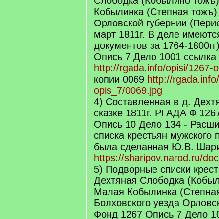
Слободка (Кобылино тожъ)
Кобылинка (Степная тожъ)
Орловской губернии (Пери
март 1811г. В деле имеютс
документов за 1764-1800г
Опись 7 Дело 1001 ссылка
http://rgada.info/opisi/1267-
копии 0069
http://rgada.info
opis_7/0069.jpg
4) Составленная в д. Дехт
сказке 1811г. РГАДА Ф 126
Опись 10 Дело 134 - Расш
списка крестьян мужского 
была сделанная Ю.В. Шар
https://sharipov.narod.ru/do
5) Подворные списки крес
Дехтяная Слободка (Кобыл
Малая Кобылинка (Степная
Болховского уезда Орловс
Фонд 1267 Опись 7 Дело 1