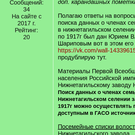
доп. карандашных пометк
Сообщений:
34
Полагаю ответы на вопрос
На сайте с
поиска данных о членах с
2017 г.
в нижнетагильском селении
Рейтинг:
по 1917г был дан Юрием 
20
Шариповым вот в этом его
https://vk.com/wall-143396
продублирую тут.
Материалы Первой Всеобщ
населения Российской имп
Нижнетагильскому заводу 
Поиск данных о членах сем
Нижнетагильском селении за
1917г можно осуществлять
доступным в ГАСО источни
Посемейные списки волос
Нижнетагильского завода