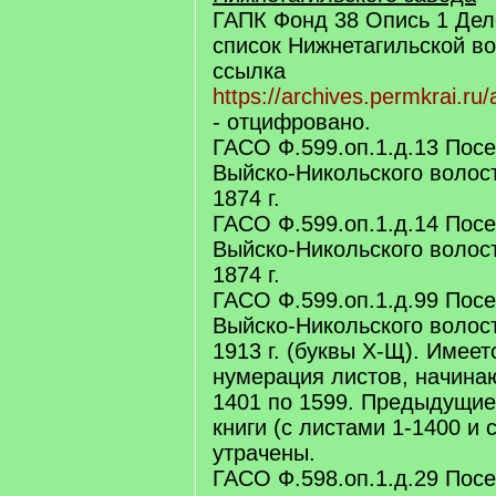
ГАПК Фонд 38 Опись 1 Де
список Нижнетагильской во
ссылка
https://archives.permkrai.ru
- отцифровано.
ГАСО Ф.599.оп.1.д.13 Пос
Выйско-Никольского волос
1874 г.
ГАСО Ф.599.оп.1.д.14 Пос
Выйско-Никольского волос
1874 г.
ГАСО Ф.599.оп.1.д.99 Пос
Выйско-Никольского волос
1913 г. (буквы Х-Щ). Имеет
нумерация листов, начина
1401 по 1599. Предыдущи
книги (с листами 1-1400 и с
утрачены.
ГАСО Ф.598.оп.1.д.29 Пос