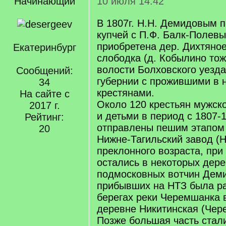
Начинающий
10 июля 14:42
В 1807г. Н.Н. Демидовым 
купчей с П.Ф. Балк-Полев
приобретена дер. Дихтяно
Екатеринбург
слободка (д. Кобылино то
волости Болховского уезд
Сообщений:
губернии с прожившими в 
34
крестянами.
На сайте с
Около 120 крестьян мужск
2017 г.
и детьми в период с 1807-
Рейтинг:
отправлены пешим этапом
20
Нижне-Тагильский завод (
преклонного возраста, при
остались в некоторых дер
подмосковных вотчин Деми
прибывших на НТЗ была ра
берегах реки Черемшанка 
деревне Никитинская (Чер
Позже большая часть стал