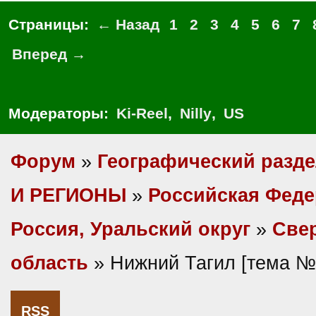
Страницы:
← Назад
1
2
3
4
5
6
7
Вперед →
Модераторы:
Ki-Reel
,
Nilly
,
US
Форум
»
Географический разд
И РЕГИОНЫ
»
Российская Фед
Россия, Уральский округ
»
Све
область
» Нижний Тагил [тема №
RSS