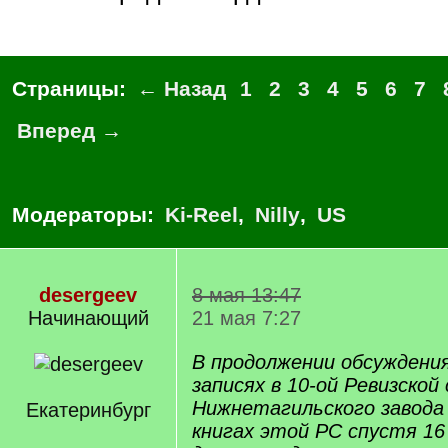
Страницы:
← Назад
1
2
3
4
5
6
7
Вперед →
Модераторы:
Ki-Reel
,
Nilly
,
US
desergeev
8 мая 13:47
Начинающий
21 мая 7:27
В продолжении обсуждени
записях в 10-ой Ревизской 
Нижнетагильского завода 
Екатеринбург
книгах этой РС спустя 16