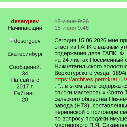
desergeev
15 июня 9:26
Начинающий
15 июня 9:46
Сегодня 15.06.2026 мне п
ответ из ГАПК с важным ут
содержания дела ГАПК. Ф. 3
Екатеринбург
на 24 листах Посемейный 
Нижнетагильского волостн
Сообщений:
Верхотурского уезда, 1894г
34
https://archives.permkrai.ru
На сайте с
: "...в этом деле содержа
2017 г.
списки мастеровых Свято-
Рейтинг:
сельского общества Нижне
20
завода (НТЗ), составленны
перепиской о приговоре се
по вопросу продажи имуще
мастерового П.Я. Саканцев