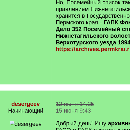
Но, Посемейный список та
правлением Нижнетагильск
хранится в Государственн
Пермского края -
ГАПК Фон
Дело 352 Посемейный сп
Нижнетагильского волос
Верхотурского уезда 1894
https://archives.permkrai.
desergeev
12 июня 14:25
Начинающий
15 июня 9:43
Добрый день! Ищу
архивн