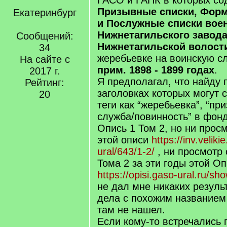
ГАСО и ГАПК в которых с
Призывные списки, Фор
Екатеринбург
и Послужные списки вое
Нижнетагильского завода
Сообщений:
Нижнетагильской волост
34
жеребьевке на воинскую с
На сайте с
прим. 1898 - 1899 годах
.
2017 г.
Я предполагал, что найду 
Рейтинг:
заголовках которых могут 
20
теги как “жеребьевка”, “пр
служба/повинность” в фон
Опись 1 Том 2, но ни про
этой описи
https://inv.velik
ural/643/1-2/
, ни просмотр 
Тома 2 за эти годы этой О
https://opisi.gaso-ural.ru/s
не дал мне никаких результ
дела с похожим названием
там не нашел.
Если кому-то встречались