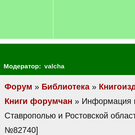
Модератор:
valcha
Форум
»
Библиотека
»
Книгоиз
Книги форумчан
» Информация 
Ставрополью и Ростовской област
№82740]