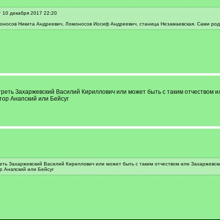
 10 декабря 2017 22:20
оносов Никита Андреевич, Ломоносов Иосиф Андреевич, станица Незамаевская. Сами родо
треть Захаржевский Василий Кириллович или может быть с таким отчеством и
тор Анапский или Бейсуг
еть Захаржевский Василий Кириллович или может быть с таким отчеством или Захаржевск
р Анапский или Бейсуг