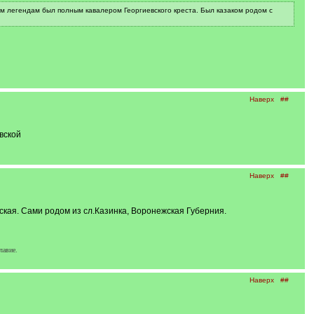
м легендам был полным кавалером Георгиевского креста. Был казаком родом с
Наверх
##
вской
Наверх
##
кая. Сами родом из сл.Казинка, Воронежская Губерния.
лавие.
Наверх
##