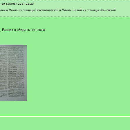
 10 декабря 2017 22:20
илию Михно из станицы Новоивановской и Михно, Белый из станицы Ивановской
, Ваших выбирать не стала.