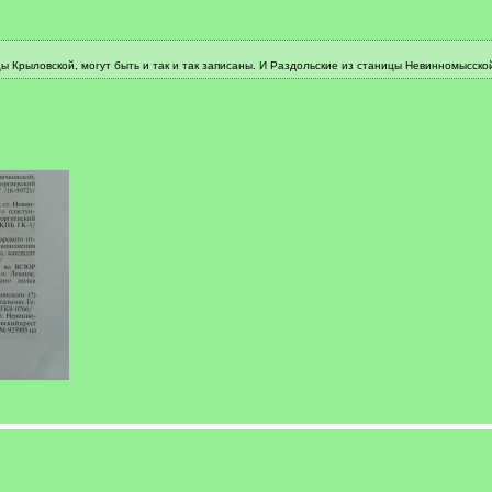
ы Крыловской, могут быть и так и так записаны. И Раздольские из станицы Невинномысско