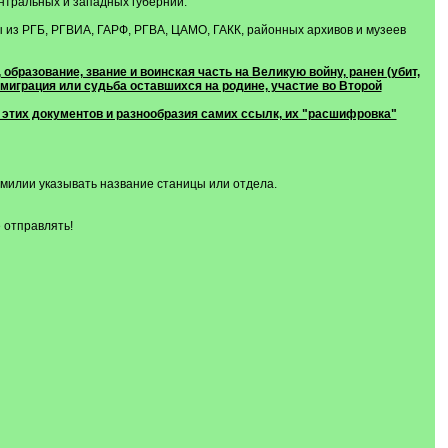
ентральных и западных губерний.
 из РГБ, РГВИА, ГАРФ, РГВА, ЦАМО, ГАКК, районных архивов и музеев
бразование, звание и воинская часть на Великую войну, ранен (убит,
, эмиграция или судьба оставшихся на родине, участие во Второй
и этих документов и разнообразия самих ссылк, их "расшифровка"
милии указывать название станицы или отдела.
 отправлять!