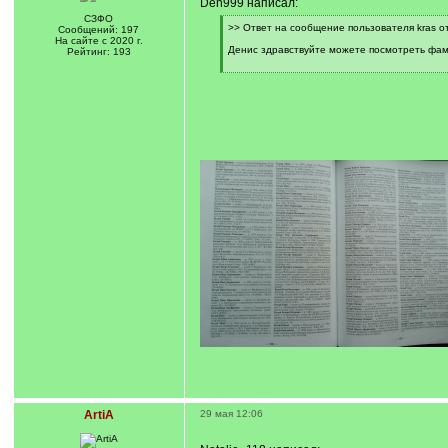
Den999 написал:
СЗФО
[
>> Ответ на сообщение пользователя kras от
Сообщений: 197
q
На сайте с 2020 г.
]
Денис здравствуйте можете посмотреть фам
Рейтинг: 193
[
/
q
]
ArtiA
29 мая 12:06