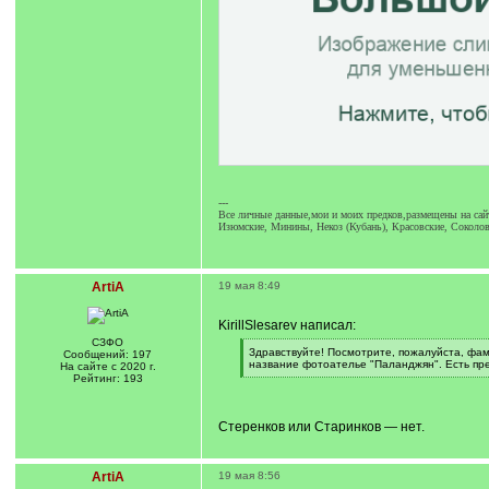
---
Все личные данные,мои и моих предков,размещены на сай
Изюмские, Минины, Некоз (Кубань), Красовские, Соколов
ArtiA
19 мая 8:49
KirillSlesarev написал:
СЗФО
[
Здравствуйте! Посмотрите, пожалуйста, фа
Сообщений: 197
q
название фотоателье "Паланджян". Есть пр
На сайте с 2020 г.
]
[
Рейтинг: 193
/
q
]
Стеренков или Старинков — нет.
ArtiA
19 мая 8:56