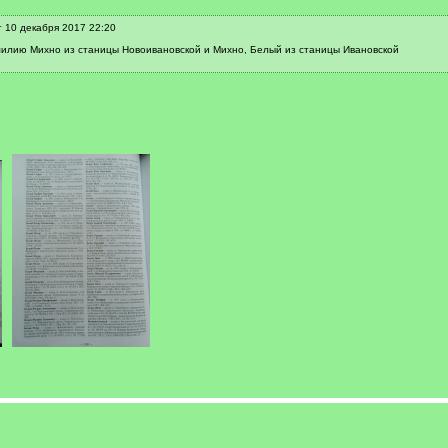
 10 декабря 2017 22:20
илию Михно из станицы Новоивановской и Михно, Белый из станицы Ивановской