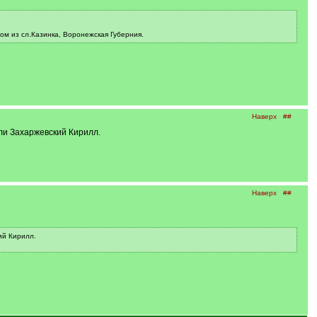
м из сл.Казинка, Воронежская Губерния.
Наверх
##
ли Захаржевский Кирилл.
Наверх
##
ий Кирилл.