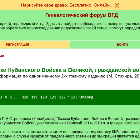
Нарисуйте свое древо. Бесплатно. Онлайн.
[х]
Генеалогический форум ВГД
рией, геральдикой и т.д. Здесь вы найдете собеседников, экспертов, умелых
рхив обратиться при исследовании родословной своей семьи, помогут опреде
РЕГИСТРАЦИЯ
ВОЙТИ
ые
ки Кубанского Войска в Великой, гражданской в
нформация по одноименному 2-х томному изданию (М.:Стихира, 20
3
4
5
... ...
118
119
120
121
122
*
123
Вперед →
П.Н.Стрелянова (Калабухова) "Казаки Кубанского Войска в Великой, гражданс
в Кубанского Войска, участвовавших в Великой 1914-1918 гг. и гражданской в
те, являются важным источником по персональному составу ККВ, помогая и
справки о службе казаков от предвоенного времени до эмиграции являются е