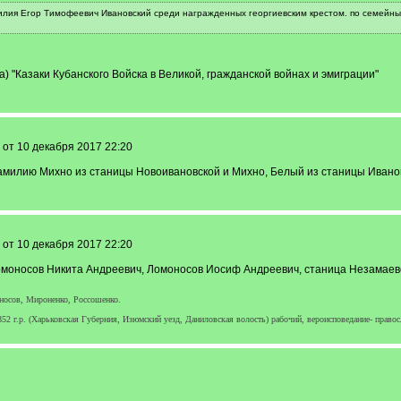
илия Егор Тимофеевич Ивановский среди награжденных георгиевским крестом. по семейны
) "Казаки Кубанского Войска в Великой, гражданской войнах и эмиграции"
от 10 декабря 2017 22:20
амилию Михно из станицы Новоивановской и Михно, Белый из станицы Ивано
от 10 декабря 2017 22:20
омоносов Никита Андреевич, Ломоносов Иосиф Андреевич, станица Незамаевс
носов, Мироненко, Россошенко.
52 г.р. (Харьковская Губерния, Изюмский уезд, Даниловская волость) рабочий, вероисповедание- правос