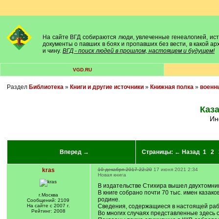
На сайте ВГД собираются люди, увлеченные генеалогией, исто
документы о павших в боях и пропавших без вести, в какой а
и чину.
ВГД - поиск людей в прошлом, настоящем и будущем!
VGD.RU
Раздел
Библиотека
»
Книги и другие источники
»
Книжная полка
»
военн
Каза
И
Вперед →
Страницы:
← Назад
1
2
kras
10 декабря 2017 22:20
17 июня 2021 2:34
Новая книга
В издательстве Стихира вышел двухтомник 
В книге собрано почти 70 тыс. имен казако
г.Москва
родине.
Сообщений: 2109
На сайте с 2007 г.
Сведения, содержащиеся в настоящей рабо
Рейтинг: 2008
Во многих случаях представленные здесь 