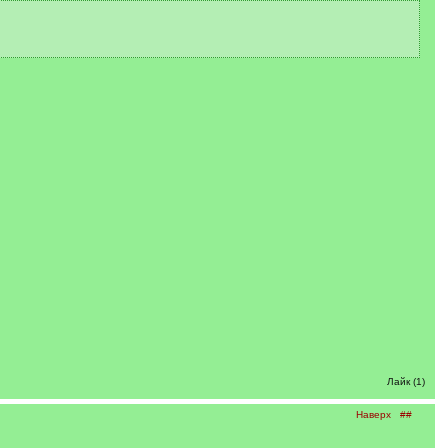
Лайк (1)
Наверх
##