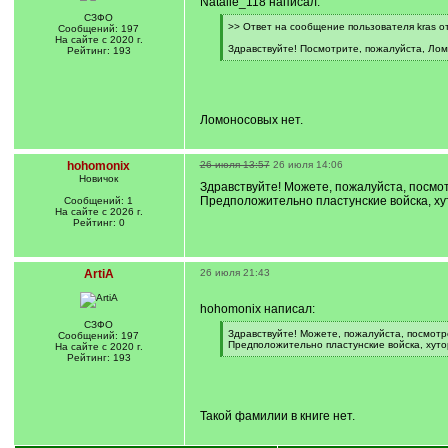
Natalie_118 написал:
СЗФО
[
>> Ответ на сообщение пользователя kras от
Сообщений: 197
q
На сайте с 2020 г.
]
Здравствуйте! Посмотрите, пожалуйста, Лом
Рейтинг: 193
[
/
q
]
Ломоносовых нет.
hohomonix
26 июля 13:57
26 июля 14:06
Новичок
Здравствуйте! Можете, пожалуйста, посмо
Предположительно пластунские войска, ху
Сообщений: 1
На сайте с 2026 г.
Рейтинг: 0
ArtiA
26 июля 21:43
hohomonix написал:
СЗФО
[
Здравствуйте! Можете, пожалуйста, посмотр
Сообщений: 197
q
Предположительно пластунские войска, хуто
На сайте с 2020 г.
]
[
Рейтинг: 193
/
q
]
Такой фамилии в книге нет.