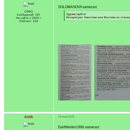
SOLOMASOVA написал:
СЗФО
[
Здравствуйте!
Сообщений: 197
q
Интересуют Хвостики или Фостики из станиц
На сайте с 2020 г.
]
[
Рейтинг: 193
/
q
]
ArtiA
19 мая 9:01
DartWeider1990 написал: