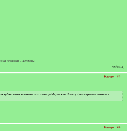
бская губерния), Ламтихины
Лайк (11)
Наверх
##
ли кубанскими казаками из станицы Медвежье. Внизу фотокарточки имеется
Наверх
##