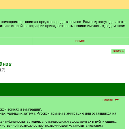
 помощников в поисках предков и родственников. Вам подскажут где искать
лить по старой фотографии принадлежность к воинским частям, ведомствам
ПОИСК
ВНИЗ ⇊
ойнах
17)
Наверх
##
кой войнах и эмиграции".
ойнах, ушедших затем с Русской армией в эмиграцию или оставшихся на
дентифицировать людей, упоминающихся в документах и публикациях.
динственной возможностью, позволяющей установить человека.