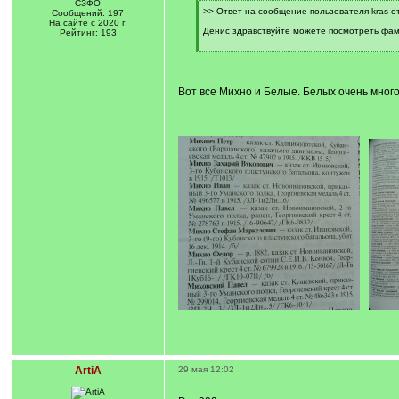
СЗФО
[
>> Ответ на сообщение пользователя kras от
Сообщений: 197
q
На сайте с 2020 г.
]
Денис здравствуйте можете посмотреть фам
Рейтинг: 193
[
/
q
]
Вот все Михно и Белые. Белых очень много
ArtiA
29 мая 12:02