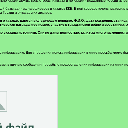
но казаки других Войск, горцы Кавказа и не казаки - подданные России из ц
кой базы данных на офицеров и казаков ККВ. В ней сосредоточены материалы
 Грузии и ряда других архивов.
о казаках даются в следующем порядке: Ф.И.О., дата рождения, станица, о
еоргиевская награда и ее номер, участие в гражданской войне и восстаниях
о указаны источники. Они не даны полностью, т.к. из-за многочисленност
с информацию. Для упрощения поиска информации в книге просьба кроме фа
теме, в личные сообщения просьбы о предоставлении информации из книги не