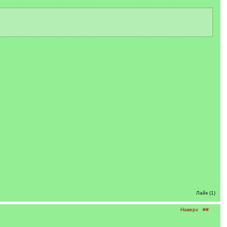
Лайк (1)
Наверх
##