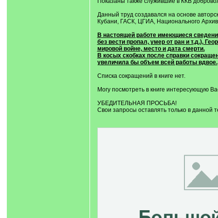
Показаны также служившие в ККВ доброволь
Данный труд создавался на основе авторс
Кубани, ГАСК, ЦГИА, Национального Архива
В настоящей работе имеющиеся сведения 
без вести пропал, умер от ран и т.д.), Г
мировой войне, место и дата смерти.
В косых скобках после справки сокращен
увеличила бы объем всей работы вдвое.
Списка сокращений в книге нет.
Могу посмотреть в книге интересующую Ва
УБЕДИТЕЛЬНАЯ ПРОСЬБА!
Свои запросы оставлять только в данной 