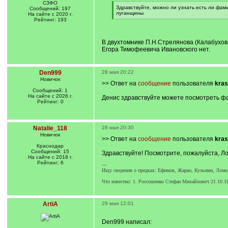
СЗФО
[
Здравствуйте, можно ли узнать есть ли фам
Сообщений: 197
q
луганщины
На сайте с 2020 г.
]
[
Рейтинг: 193
/
q
]
В двухтомнике П.Н.Стрелянова (Калабухова
Егора Тимофеевича Ивановского нет.
Den999
28 мая 20:22
Новичок
>> Ответ на
сообщение
пользователя
kras
Сообщений: 1
На сайте с 2026 г.
Денис здравствуйте можете посмотреть ф
Рейтинг: 0
Natalie_118
28 мая 20:30
Новичок
>> Ответ на
сообщение
пользователя
kras
Краснодар
Сообщений: 15
Здравствуйте! Посмотрите, пожалуйста, Л
На сайте с 2018 г.
Рейтинг: 6
---
Ищу сведения о предках: Ефимов, Жарко, Кузьмин, Ломо
Что известно: 1. Россошенко Стефан Михайлович 21.10.18
ArtiA
29 мая 12:01
Den999 написал: