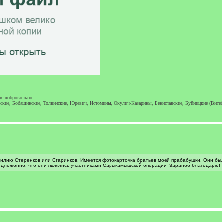
те добровольно.
ские, Бобашинские, Толвинские, Юревич, Истомины, Окулич-Казарины, Бениславские, Буйницкие (Вите
милию Стеренков или Старинков. Имеется фотокарточка братьев моей прабабушки. Они бы
едложение, что они являлись участниками Сарыкамышской операции. Заранее благодарю!