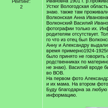
Ивановна 1901 г. р.прожива
Рейтинг:
Устюг Вологодская область
2
знаю. также там проживали
Волконская Анна Ивановна
Волконский Василий Ивано
фотографии только их. Ин
родителям отсутствует. То
го что из отец был Волконс
Анну и Александру выдали
время примерно1924-1925г
было принято не говорить 
родственниках по материн
не знаю). Василий вроде б
во ВОВ.
На первом фото Александр
и их мама. На втором фото
Буду благодарна за любую
информацию.