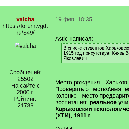
valcha
19 фев. 10:35
https://forum.vgd.
ru/349/
Astic написал:
[
В списке студентов Харьковск
q
1915 год присутствует Князь 
]
Яковлевич
[
/
Сообщений:
q
25502
]
Место рождения - Харьков, 
На сайте с
Проверить отчество\имя, е
2006 г.
колонке - место предварит
Рейтинг:
воспитания:
реальное учи
21739
Харьковский технологиче
(ХТИ), 1911 г.
От ИИ