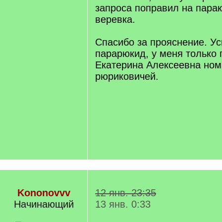
]
запроса поправил на парак
веревка.
Спасибо за прояснение. Ус
парарюкид, у меня только 
Екатерина Алексеевна ном
рюриковичей.
Kononovvv
12 янв. 23:35
Начинающий
13 янв. 0:33