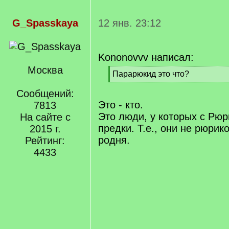
G_Spasskaya
12 янв. 23:12
Kononovvv написал:
Москва
[
Парарюкид это что?
q
[
]
Сообщений:
/
q
Это - кто.
7813
]
Это люди, у которых с Рю
На сайте с
предки. Т.е., они не рюрик
2015 г.
родня.
Рейтинг:
4433