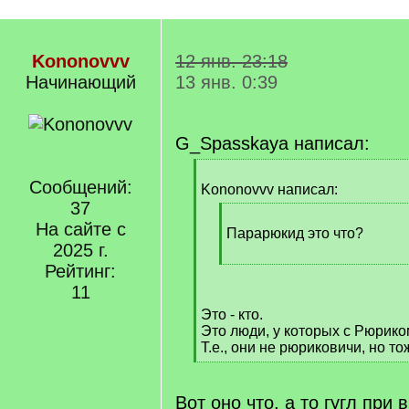
Kononovvv
12 янв. 23:18
Начинающий
13 янв. 0:39
G_Spasskaya написал:
[
Сообщений:
q
Kononovvv написал:
]
37
[
На сайте с
q
Парарюкид это что?
2025 г.
]
[
Рейтинг:
/
11
q
Это - кто.
]
Это люди, у которых с Рюрико
Т.е., они не рюриковичи, но то
[
/
q
Вот оно что, а то гугл при