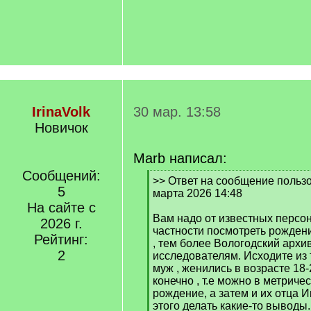
IrinaVolk
30 мар. 13:58
Новичок
Marb написал:
Сообщений:
[
>> Ответ на сообщение пользов
5
q
марта 2026 14:48
]
На сайте с
Вам надо от известных персон
2026 г.
частности посмотреть рождение
Рейтинг:
, тем более Вологодский архи
2
исследователям. Исходите из 
муж , женились в возрасте 18-2
конечно , т.е можно в метричес
рождение, а затем и их отца Ив
этого делать какие-то выводы