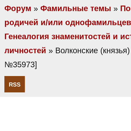
Форум
»
Фамильные темы
»
По
родичей и/или однофамильце
Генеалогия знаменитостей и и
личностей
» Волконские (князья)
№35973]
RSS