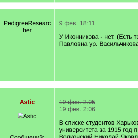
PedigreeResearc
9 фев. 18:11
her
У Иконникова - нет. (Есть 
Павловна ур. Васильчикова 
Astic
19 фев. 2:05
19 фев. 2:06
В списке студентов Харько
университета за 1915 год п
Волконский Николай Яковл
Сообщений: