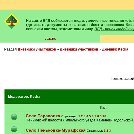
На сайте ВГД собираются люди, увлеченные генеалогией, историей, геральдикой и т.д. Здесь вы найдете собеседников, экспертов, умелых помощников в поисках предков и родственников. Вам подскажут
где искать документы о павших в боях и пропавших без 
воинским частям, ведомствам и чину.
ВГД - поиск людей в
VGD.RU
Раздел
Дневники участников
»
Дневники участников
»
Дневник Kedra
Пеньковско
Модератор:
Kedra
Тема
Село Тарасовка
Страницы:
1
2
3
4
5
6
7
8
9
10
Пеньковской волости Ямпольского уезда Каменец-Подольской 
Село Пеньковка-Мурафская
Страницы:
1
2
3