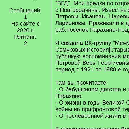
"ВГД". Мои предки по отцо
с Новгородчины. Известны
Сообщений:
Петровы, Ивановы, Царев
1
Ларионовы. Проживали в д
На сайте с
раб.поселок Парахино-Подд
2020 г.
Рейтинг:
Я создала ВК-группу "Мем
2
Семуковых|История|Старые
публикую воспоминания м
Петровой Веры Георгиевны
период с 1921 по 1980-е го
Там вы прочитаете:
- О бабушкином детстве и 
Парахино.
- О жизни в годы Великой 
войны на прифронтовой те
- О послевоенной жизни в г