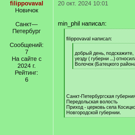
filippovaval
20 окт. 2024 10:01
Новичок
min_phil написал:
Санкт—
Петербург
[
q
filippovaval написал:
]
Сообщений:
[
7
q
добрый день, подскажите, 
На сайте с
]
уезду ( губерни ...) относ
Волочок (Батецкого район
2024 г.
[
Рейтинг:
/
6
q
]
Санкт-Петербургская губерния
Передольская волость
Приход - церковь села Косицк
Новгородской губернии.
[
/
q
]