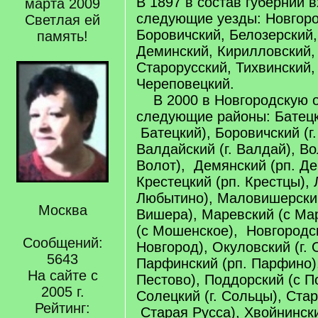
В 1897 в состав губернии 
марта 2009
следующие уезды: Новгоро
Светлая ей
Боровичский, Белозерский,
память!
Деминский, Кирилловский,
Старорусский, Тихвинский,
Череповецкий.
В 2000 в Новгородскую о
следующие районы: Батецки
Батецкий), Боровичский (г.
Валдайский (г. Валдай), Во
Волот), Демянский (рп. Де
Крестецкий (рп. Крестцы),
Любытино), Маловишерский
Москва
Вишера), Маревский (с Ма
(с Мошенское), Новгородск
Сообщений:
Новгород), Окуловский (г. 
5643
Парфинский (рп. Парфино),
На сайте с
Пестово), Поддорский (с П
2005 г.
Солецкий (г. Сольцы), Стар
Рейтинг:
Старая Русса), Хвойнински