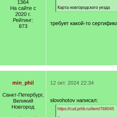
1364
q
]
На сайте с
Карта новгородского уезда
[
2020 г.
/
Рейтинг:
q
требует какой-то сертифика
873
]
min_phil
12 окт. 2024 22:34
Санкт-Петербург,
slovohotov написал:
Великий
Новгород
[
https://cud.prlib.ru/item/768045
q