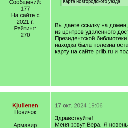
]
Сообщений:
Карта новгородского уезда
[
177
/
На сайте с
q
2021 г.
]
Вы даете ссылку на домен,
Рейтинг:
из центров удаленного дос
270
Президентской библиотеки
находка была полезна ост
карту на сайте prlib.ru и п
Kjullenen
17 окт. 2024 19:06
Новичок
Здравствуйте!
Меня зовут Вера. Я новен
Армавир