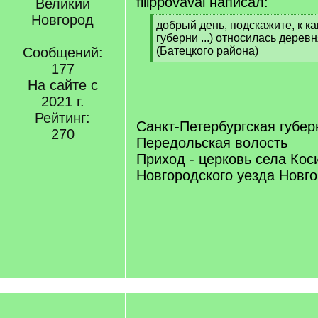
filippovaval написал:
Великий
Новгород
[
добрый день, подскажите, к ка
q
губерни ...) относилась дере
]
Сообщений:
(Батецкого района)
[
177
/
На сайте с
q
2021 г.
]
Рейтинг:
Санкт-Петербургская губер
270
Передольская волость
Приход - церковь села Кос
Новгородского уезда Новго