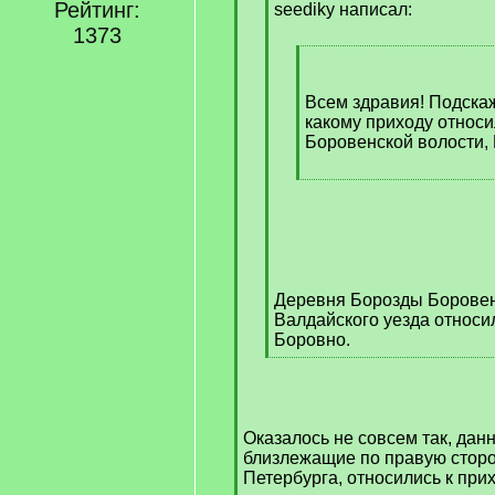
Рейтинг:
]
seediky написал:
1373
[
q
]
Всем здравия! Подскаж
какому приходу относи
Боровенской волости, 
[
/
q
]
Деревня Борозды Боровен
Валдайского уезда относил
Боровно.
[
/
q
]
Оказалось не совсем так, дан
близлежащие по правую сторо
Петербурга, относились к при