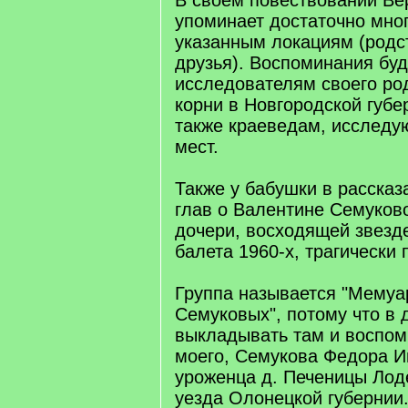
В своем повествовании Ве
упоминает достаточно мно
указанным локациям (родст
друзья). Воспоминания бу
исследователям своего р
корни в Новгородской губе
также краеведам, исследу
мест.
Также у бабушки в рассказ
глав о Валентине Семуков
дочери, восходящей звезде
балета 1960-х, трагически 
Группа называется "Мемуа
Семуковых", потому что в
выкладывать там и воспом
моего, Семукова Федора И
уроженца д. Печеницы Лод
уезда Олонецкой губернии