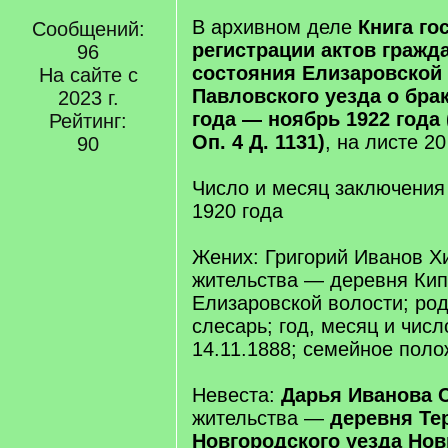
В архивном деле
Книга го
Сообщений:
регистрации актов гражд
96
состояния Елизаровской
На сайте с
Павловского уезда о брак
2023 г.
года — ноябрь 1922 года 
Рейтинг:
Оп. 4 Д. 1131)
, на листе 2
90
Число и месяц заключения 
1920 года
Жених: Григорий Иванов Х
жительства — деревня Ки
Елизаровской волости; ро
слесарь; год, месяц и чис
14.11.1888; семейное поло
Невеста:
Дарья Иванова 
жительства —
деревня Те
Новгородского уезда Нов