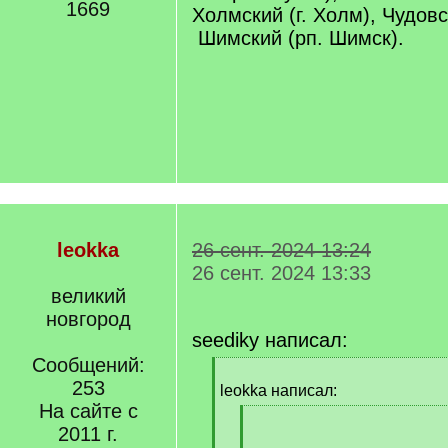
1669
Холмский (г. Холм), Чудовск
Шимский (рп. Шимск).
leokka
26 сент. 2024 13:24
26 сент. 2024 13:33
великий
новгород
seediky написал:
Сообщений:
[
253
q
leokka написал:
]
На сайте с
[
2011 г.
q