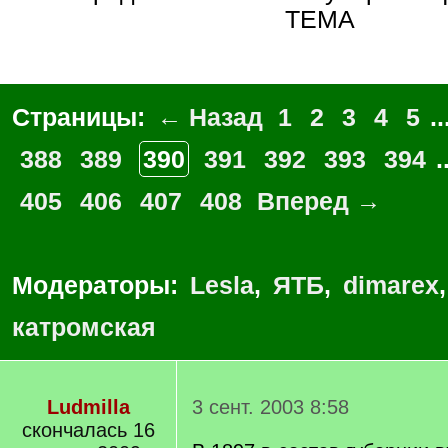
ТЕМА
Страницы:
← Назад
1
2
3
4
5
..
388
389
390
391
392
393
394
.
405
406
407
408
Вперед →
Модераторы:
Lesla
,
ЯТБ
,
dimarex
катромская
Ludmilla
3 сент. 2003 8:58
скончалась 16