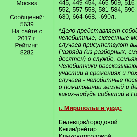
445, 449-454, 465-509, 516-
Москва
552, 557-558, 581-584, 590-
630, 664-668. -690л.
Сообщений:
5639
*Дело представляет собо
На сайте с
челобитные, склеенные ме
2017 г.
случаев присутствуют вып
Рейтинг:
Разряда (из разборных, с
8282
десятен) о службе, семья
Челобитчики рассказывают
участии в сражениях и пох
случаев - челобитные по
о пожаловании землей и д
каких-нибудь событий в Г
г. Мирополье и уезд:
Белевцов/городовой
Кекин/рейтар
Клыков/городовой