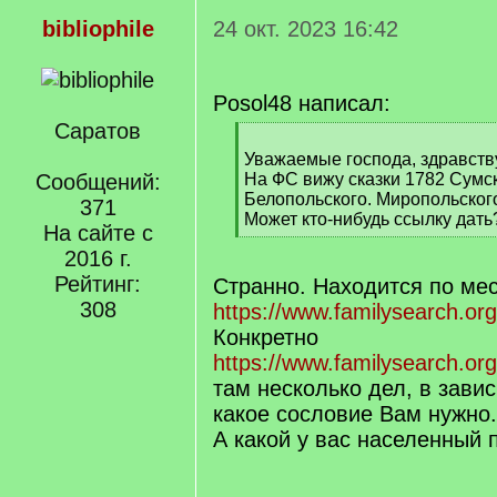
bibliophile
24 окт. 2023 16:42
Posol48 написал:
Саратов
[
q
Уважаемые господа, здравств
]
Сообщений:
На ФС вижу сказки 1782 Сумск
Белопольского. Миропольского
371
Может кто-нибудь ссылку дать
На сайте с
[
2016 г.
/
q
Рейтинг:
Странно. Находится по мес
]
308
https://www.familysearch.or
Конкретно
https://www.familysearch.org
там несколько дел, в завис
какое сословие Вам нужно.
А какой у вас населенный 