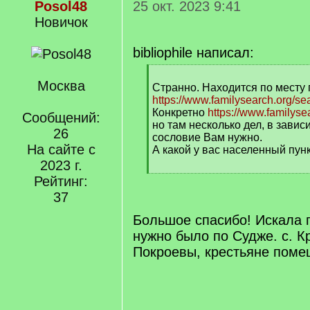
Posol48
25 окт. 2023 9:41
Новичок
bibliophile написал:
[
Москва
q
Странно. Находится по месту 
]
https://www.familysearch.org/s
Конкретно
https://www.familyse
Сообщений:
но там несколько дел, в зависи
26
сословие Вам нужно.
На сайте с
А какой у вас населенный пун
2023 г.
[
Рейтинг:
/
37
q
]
Большое спасибо! Искала п
нужно было по Судже. с. К
Покроевы, крестьяне поме