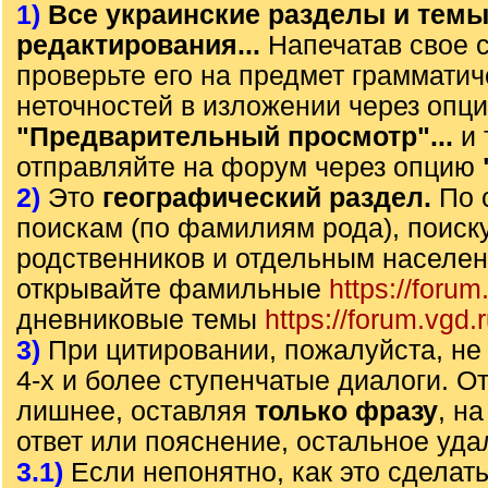
1)
Все украинские разделы и тем
редактирования...
Напечатав свое 
проверьте его на предмет грамматич
неточностей в изложении через опц
"Предварительный просмотр"...
и 
отправляйте на форум через опцию
2)
Это
географический раздел.
По 
поискам (по фамилиям рода), поиск
родственников и отдельным населе
открывайте фамильные
https://forum
дневниковые темы
https://forum.vgd.
3)
При цитировании, пожалуйста, не 
4-х и более ступенчатые диалоги. О
лишнее, оставляя
только фразу
, н
ответ или пояснение, остальное уда
3.1)
Если непонятно, как это сделать