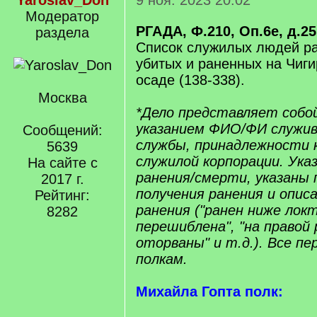
Yaroslav_Don
9 ноя. 2023 20:02
Модератор
РГАДА, Ф.210, Оп.6е, д.25
раздела
Список служилых людей ра
убитых и раненных на Чиг
осаде (138-338).
Москва
*Дело представляет собой
указанием ФИО/ФИ служиво
Сообщений:
службы, принадлежности 
5639
служилой корпорации. Ука
На сайте с
ранения/смерти, указаны
2017 г.
получения ранения и опис
Рейтинг:
ранения ("ранен ниже лок
8282
перешиблена", "на правой
оторваны" и т.д.). Все пе
полкам.
Михайла Гопта полк: