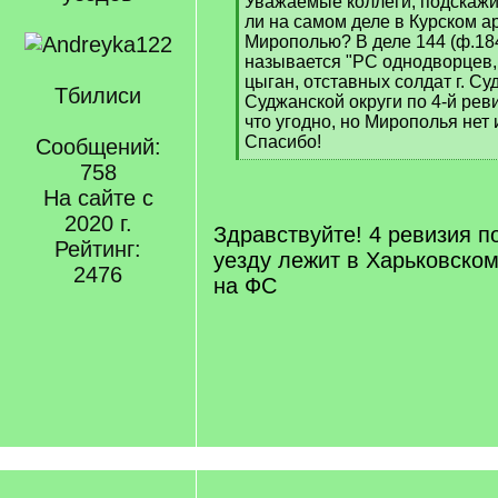
[
Уважаемые коллеги, подскажит
q
ли на самом деле в Курском а
]
Мирополью? В деле 144 (ф.184 
называется "РС однодворцев,
цыган, отставных солдат г. Су
Тбилиси
Суджанской округи по 4-й реви
что угодно, но Мирополья нет 
Спасибо!
Сообщений:
[
758
/
На сайте с
q
2020 г.
]
Здравствуйте! 4 ревизия 
Рейтинг:
уезду лежит в Харьковском
2476
на ФС