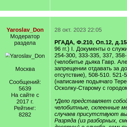
Yaroslav_Don
28 окт. 2023 22:05
Модератор
РГАДА, Ф.210, Оп.12, д.1
раздела
96 гг.) I. Документы о слу
254-300, 333-335, 337, 358
(челобитье дьяка Гавр. Ал
запрещении отдавать за до
Москва
отсутствие), 508-510. 521-
(написание подьячаго Тер
Сообщений:
Осколку-Старому с городом
5639
На сайте с
*Дело представляет собо
2017 г.
челобитные, склеенные ме
Рейтинг:
случаев присутствуют вып
8282
Разряда (из разборных, с