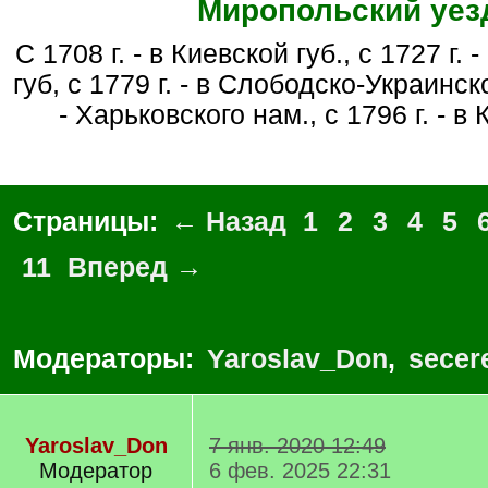
Миропольский уез
С 1708 г. - в Киевской губ., с 1727 г. - в Белгородской
губ, с 1779 г. - в Слободско-Украинско
- Харьковского нам., с 1796 г. - в 
Страницы:
← Назад
1
2
3
4
5
11
Вперед →
Модераторы:
Yaroslav_Don
,
secer
Yaroslav_Don
7 янв. 2020 12:49
Модератор
6 фев. 2025 22:31