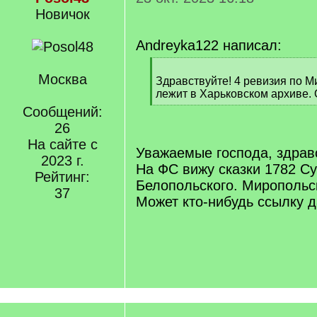
Новичок
Andreyka122 написал:
[
Москва
q
Здравствуйте! 4 ревизия по М
]
лежит в Харьковском архиве. 
[
Сообщений:
/
26
q
На сайте с
]
Уважаемые господа, здрав
2023 г.
На ФС вижу сказки 1782 Су
Рейтинг:
Белопольского. Миропольск
37
Может кто-нибудь ссылку 