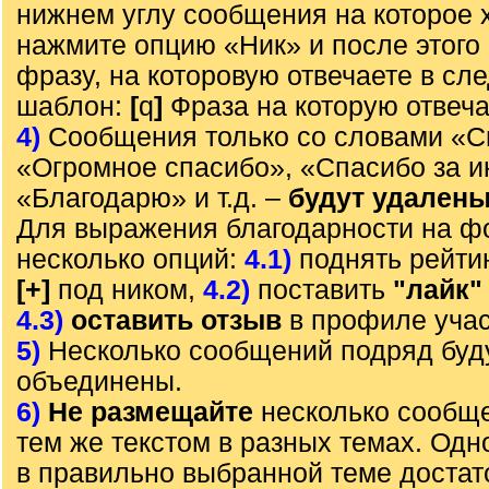
нижнем углу сообщения на которое х
нажмите опцию «Ник» и после этого 
фразу, на которовую отвечаете в с
шаблон:
[
q
]
Фраза на которую отвеч
4)
Сообщения только со словами «С
«Огромное спасибо», «Спасибо за 
«Благодарю» и т.д. –
будут удален
Для выражения благодарности на ф
несколько опций:
4.1)
поднять рейти
[+]
под ником,
4.2)
поставить
"лайк"
4.3)
оставить отзыв
в профиле учас
5)
Несколько сообщений подряд буд
объединены.
6)
Не размещайте
несколько сообще
тем же текстом в разных темах. Од
в правильно выбранной теме достат