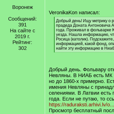
Воронеж
VeronikaKon написал:
Сообщений:
[
Добрый день! Ищу метрику о 
391
q
прадеда Доната Антоновича 
]
На сайте с
года. Проживал в фольварке 
уезда. Нашла информацию, чт
2019 г.
Росица (католик). Подскажите,
Рейтинг:
информацией, какой фонд, оп
302
найти эту информацию в Ниа
[
/
q
]
Добрый день. Фольвару от
Невляны. В НИАБ есть МК 
но до 1860-х примерно. Ес
имения Невляны с принад
селениями. В Латвии есть 
года. Если не путаю, то с
https://raduraksti.arhivi.lv/o
Просмотр бесплатный посл