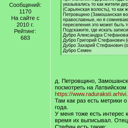
]
Сообщений:
указывались то как жители де
(Сарьянская волость), то как 
1170
Петровщино (Замошанская вол
На сайте с
православные, но я сомневаюс
2010 г.
переселения это может быть 
Подскажите, где искать запис
Рейтинг:
Дубро Александра Стефанова (о
683
Дубро Григорий Стефанович (ок
Дубро Захарий Стефанович (ок.
Дубро Семен
[
/
q
]
д. Петровщино, Замошанск
посмотреть на Латвийском
https://www.raduraksti.arhivi
Там как раз есть метрики 
года.
У меня тоже есть интерес 
время их выписывал. Отец
Стефан есть такие: