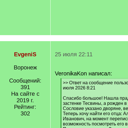
EvgeniS
25 июля 22:11
Воронеж
VeronikaKon написал:
Сообщений:
[
>> Ответ на сообщение пользо
391
q
июля 2026 8:21
]
На сайте с
Спасибо большое! Нашла прад
2019 г.
застенке Тесвины, а рожден в
Рейтинг:
Сословие указано дворяне, в
302
Теперь хочу найти его отца: 
Иванович, на момент переписи
возможность посмотреть его в