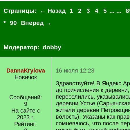
Страницы:
← Назад
1
2
3
4
5
... ...
8
*
90
Вперед →
Модератор:
dobby
DannaKrylova
16 июля 12:23
Новичок
Здравствуйте! В Яндекс А
до причисления к деревни,
переселились, указывались
Сообщений:
деревни Устье (Сарьянская 
9
жители деревни Петровщи
На сайте с
волость). Указаны как пра
2023 г.
сомневаюсь, что после пе
Рейтинг: