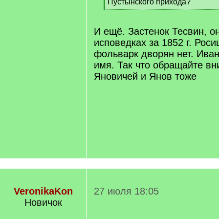
Пустынского прихода?
[
/
q
И ещё. Застенок Тесвин, о
]
исповедках за 1852 г. Роси
фольварк дворян нет. Иван
имя. Так что обращайте вн
Яновичей и Янов тоже
VeronikaKon
27 июля 18:05
Новичок