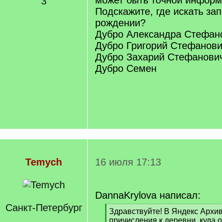
может быть точной информ
3
Подскажите, где искать зап
рождении?
Дубро Александра Стефанов
Дубро Григорий Стефанович 
Дубро Захарий Стефанович (
Дубро Семен
Temych
16 июля 17:13
DannaKrylova написал:
Санкт-Петербург
[
Здравствуйте! В Яндекс Архив
q
причисления к деревни, куда 