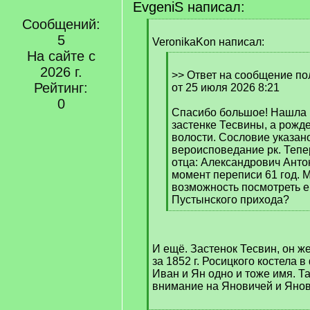
EvgeniS написал:
Сообщений:
[
5
q
VeronikaKon написал:
]
На сайте с
[
2026 г.
q
>> Ответ на сообщение по
Рейтинг:
]
от 25 июля 2026 8:21
0
Спасибо большое! Нашла 
застенке Тесвины, а рожд
волости. Сословие указан
вероисповедание рк. Тепер
отца: Александрович Анто
момент переписи 61 год. 
возможность посмотреть е
Пустынского прихода?
[
/
q
И ещё. Застенок Тесвин, он ж
]
за 1852 г. Росицкого костела в
Иван и Ян одно и тоже имя. Т
внимание на Яновичей и Янов