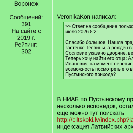
Воронеж
VeronikaKon написал:
Сообщений:
391
[
>> Ответ на сообщение пользо
На сайте с
q
июля 2026 8:21
]
2019 г.
Спасибо большое! Нашла прад
Рейтинг:
застенке Тесвины, а рожден в
302
Сословие указано дворяне, в
Теперь хочу найти его отца: 
Иванович, на момент переписи
возможность посмотреть его в
Пустынского прихода?
[
/
q
]
В НИАБ по Пустынскому пр
несколько исповедок, оста
ещё можно тут поискать
http://ciltskoki.lv/index.php?
индексация Латвийских ар