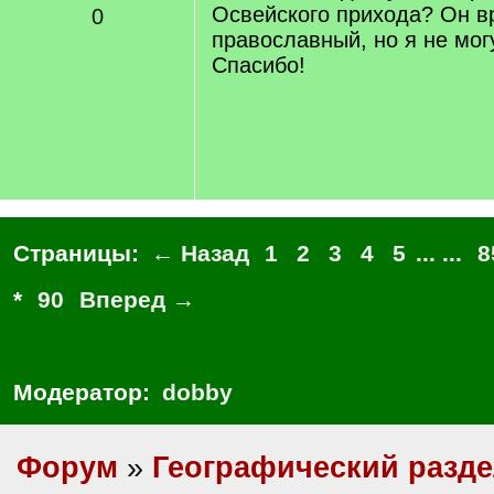
Освейского прихода? Он в
0
православный, но я не мог
Спасибо!
Страницы:
← Назад
1
2
3
4
5
... ...
8
*
90
Вперед →
Модератор:
dobby
Форум
»
Географический разд