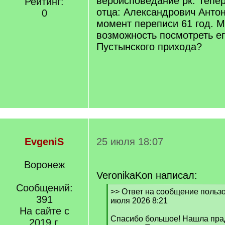
вероисповедание рк. Тепер
Рейтинг:
отца: Александрович Антон
0
момент переписи 61 год. М
возможность посмотреть ег
Пустынского прихода?
EvgeniS
25 июля 18:07
Воронеж
VeronikaKon написал:
Сообщений:
[
>> Ответ на сообщение пользо
391
q
июля 2026 8:21
]
На сайте с
Спасибо большое! Нашла прад
2019 г.