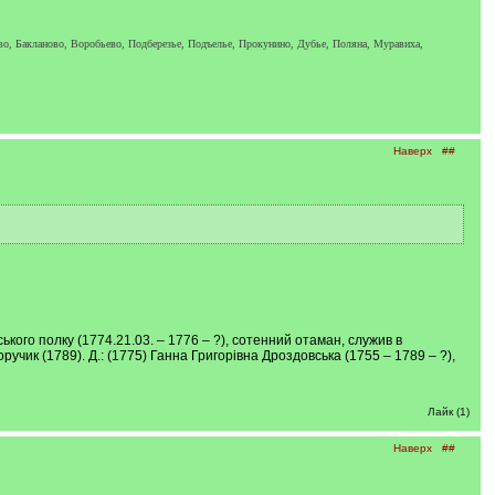
ково, Бакланово, Воробьево, Подберезье, Подъелье, Прокунино, Дубье, Поляна, Муравиха,
Наверх
##
кого полку (1774.21.03. – 1776 – ?), сотенний отаман, служив в
учик (1789). Д.: (1775) Ганна Григорівна Дроздовська (1755 – 1789 – ?),
Лайк (1)
Наверх
##