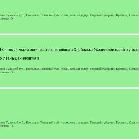
но Тульской губ., Егорьевао Рязанской губ., селах, сельцах и дер. Тверской губернии: Красном, Слав
ычково, О
3 г.; коллежский регистратор; чиновник в Слободско-Украинской палате уголов
о Ивана Даниловича!!!
но Тульской губ., Егорьевао Рязанской губ., селах, сельцах и дер. Тверской губернии: Красном, Слав
ычково, О
но Тульской губ., Егорьевао Рязанской губ., селах, сельцах и дер. Тверской губернии: Красном, Слав
ычково, О