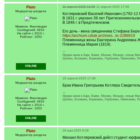
Plato
11 апреля 2025 14:56
11 апреля 2025 17:09
Модератор раздела
Котляревский Василий Иванович (1792-12.9.
В 1831 г. указано 39 лет Притисконикольск
В 1846 г. в Предтеченском.
Миккели, Финляндия
Сообщений: 4910
Его дочь - жена священника Стефана Берез
На сайте с 2014 г.
https://archium.cdiak.archives...le-2286819
Рейтинг: 1053
Племянница жены Екатерина Андреевна Ж
Племянница Мария (1819).
---
Предки жили в Баре, Киеве, Москве, Мозыре, сельце Мали
Дубово, Коляково, Борисково, Горбуново, Пантелеево, Р
ONLINE
Plato
18 апреля 2025 17:08
Модератор раздела
Брак Ивана Григорьева Котляра Свидетель
---
Предки жили в Баре, Киеве, Москве, Мозыре, сельце Мали
Миккели, Финляндия
Дубово, Коляково, Борисково, Горбуново, Пантелеево, Р
Сообщений: 4910
На сайте с 2014 г.
Рейтинг: 1053
ONLINE
Plato
28 мая 2025 9:28
Модератор раздела
Михаил Котляревский дейст.студент юрфака