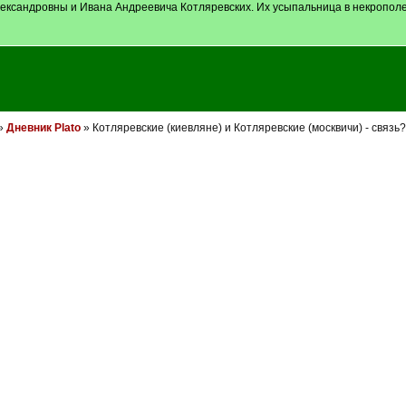
лександровны и Ивана Андреевича Котляревских. Их усыпальница в некрополе
»
Дневник Plato
» Котляревские (киевляне) и Котляревские (москвичи) - связь