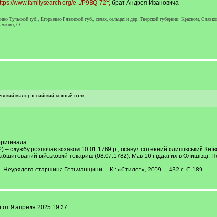
ttps://www.familysearch.org/e.../P9BQ-72Y,
брат Андрея Ивановича
но Тульской губ., Егорьевао Рязанской губ., селах, сельцах и дер. Тверской губернии: Красном, Слав
ычково, О
евский малороссийский конный полк
оригинала:
 – службу розпочав козаком 10.01.1769 р., осавул сотенний олишівський Київсь
абшитований військовий товариш (08.07.1782). Мав 16 підданих в Олишівці. Пор
В. Неурядова старшина Гетьманщини. – К.: «Стилос», 2009. – 432 с. С.189.
o
от 9 апреля 2025 19:27