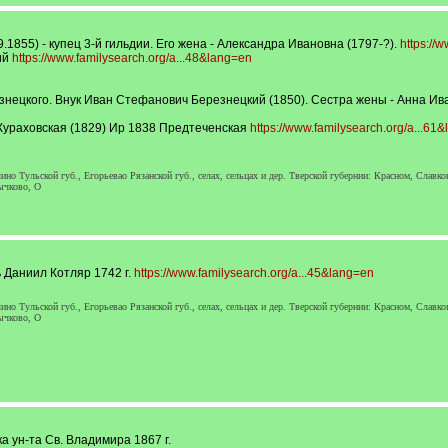
1855) - купец 3-й гильдии. Его жена - Александра Ивановна (1797-?).
https://
ий
https://www.familysearch.org/a...48&lang=en
нецкого. Внук Иван Стефанович Березнецкий (1850). Сестра жены - Анна Ивано
ураховская (1829) Ир 1838 Предтеченская
https://www.familysearch.org/a...61
но Тульской губ., Егорьевао Рязанской губ., селах, сельцах и дер. Тверской губернии: Красном, Слав
ычково, О
 Даниил Котляр 1742 г.
https://www.familysearch.org/a...45&lang=en
но Тульской губ., Егорьевао Рязанской губ., селах, сельцах и дер. Тверской губернии: Красном, Слав
ычково, О
 ун-та Св. Владимира 1867 г.