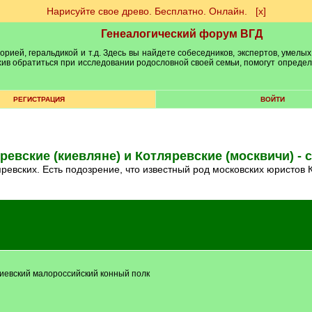
Нарисуйте свое древо. Бесплатно. Онлайн.
[х]
Генеалогический форум ВГД
рией, геральдикой и т.д. Здесь вы найдете собеседников, экспертов, умелых
рхив обратиться при исследовании родословной своей семьи, помогут опреде
РЕГИСТРАЦИЯ
ВОЙТИ
ревские (киевляне) и Котляревские (москвичи) - 
ревских. Есть подозрение, что известный род московских юристов 
киевский малороссийский конный полк