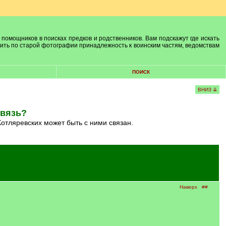
 помощников в поисках предков и родственников. Вам подскажут где искать
лить по старой фотографии принадлежность к воинским частям, ведомствам
ПОИСК
ВНИЗ ⇊
связь?
Котляревских может быть с ними связан.
Наверх
##