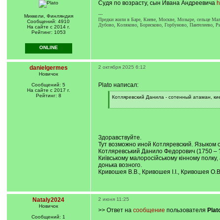
Судя по возрасту, сын Ивана Андреевича
h
---
Миккели, Финляндия
Предки жили в Баре, Киеве, Москве, Мозыре, сельце Мали
Сообщений: 4910
Дубово, Коляково, Борисково, Горбуново, Пантелеево, Р
На сайте с 2014 г.
Рейтинг: 1053
ONLINE
danielgermes
2 октября 2025 6:12
Новичок
Plato написал:
Сообщений: 5
На сайте с 2017 г.
Рейтинг: 8
[
Котляревский Данила - сотенный атаман, ки
q
]
[
/
q
]
Здоравствуйте.
Тут возможно иной Котляревский. Языком 
Котляревський Данило Федорович (1750 – ?)
Київському малоросійському кінному полку, 
донька возного.
Кривошея В.В., Кривошея І.І., Кривошея О.
Nataly2024
2 июня 11:25
Новичок
>> Ответ на
сообщение
пользователя
Plat
Сообщений: 1