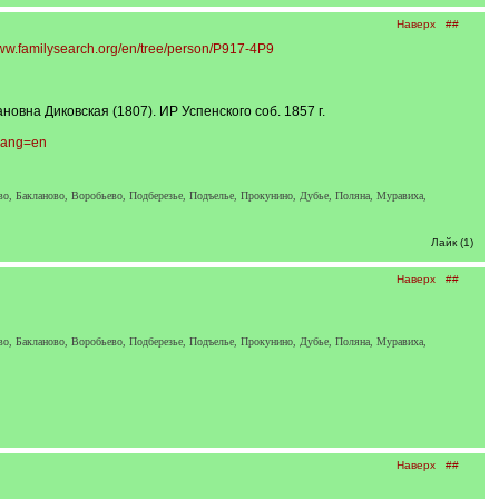
Наверх
##
www.familysearch.org/en/tree/person/P917-4P9
вна Диковская (1807). ИР Успенского соб. 1857 г.
&lang=en
ково, Бакланово, Воробьево, Подберезье, Подъелье, Прокунино, Дубье, Поляна, Муравиха,
Лайк (1)
Наверх
##
ково, Бакланово, Воробьево, Подберезье, Подъелье, Прокунино, Дубье, Поляна, Муравиха,
Наверх
##