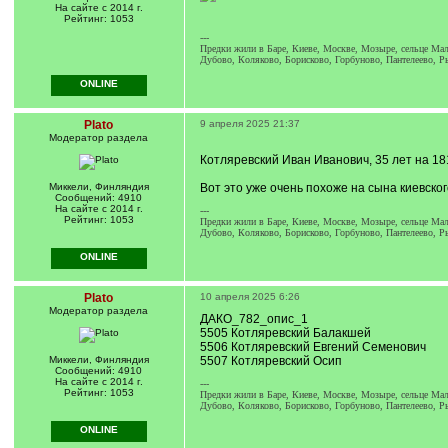
На сайте с 2014 г.
Рейтинг: 1053
---
Предки жили в Баре, Киеве, Москве, Мозыре, сельце Мали
Дубово, Коляково, Борисково, Горбуново, Пантелеево, Р
ONLINE
Plato
9 апреля 2025 21:37
Модератор раздела
Котляревский Иван Иванович, 35 лет на 181
Миккели, Финляндия
Вот это уже очень похоже на сына киевског
Сообщений: 4910
На сайте с 2014 г.
---
Рейтинг: 1053
Предки жили в Баре, Киеве, Москве, Мозыре, сельце Мали
Дубово, Коляково, Борисково, Горбуново, Пантелеево, Р
ONLINE
Plato
10 апреля 2025 6:26
Модератор раздела
ДАКО_782_опис_1
5505 Котляревский Балакшей
5506 Котляревский Евгений Семенович
Миккели, Финляндия
5507 Котляревский Осип
Сообщений: 4910
На сайте с 2014 г.
---
Рейтинг: 1053
Предки жили в Баре, Киеве, Москве, Мозыре, сельце Мали
Дубово, Коляково, Борисково, Горбуново, Пантелеево, Р
ONLINE