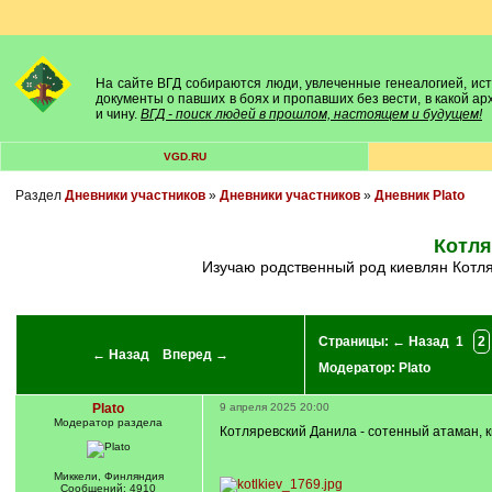
На сайте ВГД собираются люди, увлеченные генеалогией, исто
документы о павших в боях и пропавших без вести, в какой а
и чину.
ВГД - поиск людей в прошлом, настоящем и будущем!
VGD.RU
Раздел
Дневники участников
»
Дневники участников
»
Дневник Plato
Котля
Изучаю родственный род киевлян Котля
Страницы:
← Назад
1
2
← Назад
Вперед →
Модератор:
Plato
Plato
9 апреля 2025 20:00
Модератор раздела
Котляревский Данила - сотенный атаман, 
Миккели, Финляндия
Сообщений: 4910