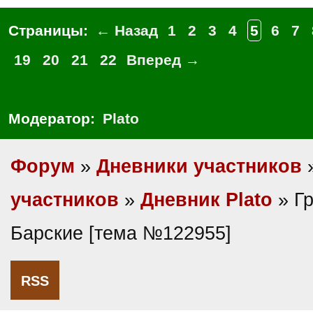
Страницы:
← Назад
1
2
3
4
5
6
7
19
20
21
22
Вперед →
Модератор:
Plato
Форум
»
Дневники участников
участников
»
Дневник Plato
» Гр
Барские [тема №122955]
RSS