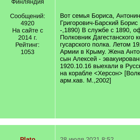
Финляндия
]
Вот семья Бориса, Антонин
Сообщений:
Григорович-Барский Борис 
4920
-,1890) В службе с 1890, о
На сайте с
Полковник Дагестанского ко
2014 г.
гусарского полка. Летом 19
Рейтинг:
Армии в Крыму. Жена Анто
1053
сын Алексей - эвакуирован
1920.10.16 выехали в Рус
на корабле <Херсон> [Вол
арм.кав. М.,2002]
Plato
28 июля 2021 8:52