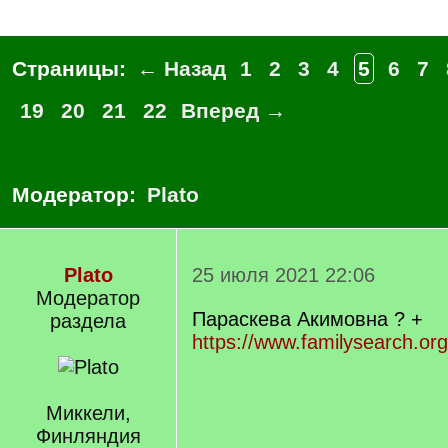
Страницы:
← Назад
1
2
3
4
5
6
7
19
20
21
22
Вперед →
Модератор:
Plato
Plato
25 июля 2021 22:06
Модератор
Параскева Акимовна ? +
раздела
https://www.familysearch.or
Миккели,
Финляндия