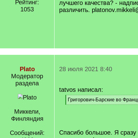
Рейтинг:
лучшего качества? - надпи
1053
различить. platonov.mikkel
Plato
28 июля 2021 8:40
Модератор
раздела
tatvos написал:
[
Григорович-Барские во Франц
q
[
]
Миккели,
/
q
Финляндия
]
Спасибо большое. Я сразу
Сообщений: