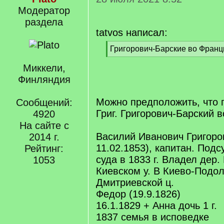
Модератор
раздела
tatvos написал:
[
Григорович-Барские во Франц
q
[
]
Миккели,
/
q
Финляндия
]
Можно предположить, что 
Сообщений:
Григ. Григорович-Барский в
4920
На сайте с
Василий Иванович Григоро
2014 г.
11.02.1853), капитан. Подс
Рейтинг:
суда в 1833 г. Владел дер.
1053
Киевском у. В Киево-Подо
Дмитриевской ц.
Федор (19.9.1826)
16.1.1829 + Анна дочь 1 г.
1837 семья в исповедке