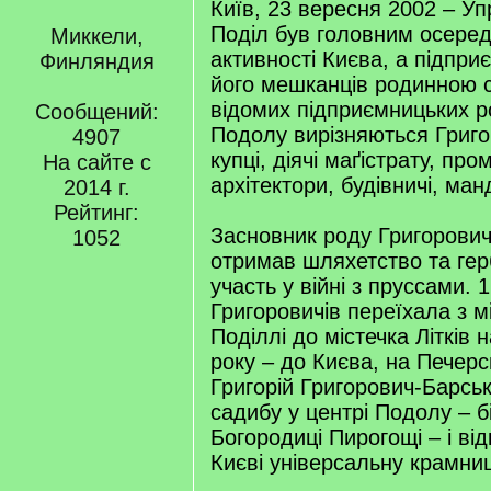
Київ, 23 вересня 2002 – Уп
Поділ був головним осеред
Миккели,
активності Києва, а підпр
Финляндия
його мешканців родинною 
відомих підприємницьких р
Сообщений:
Подолу вирізняються Григо
4907
купці, діячі маґістрату, про
На сайте с
архітектори, будівничі, ман
2014 г.
Рейтинг:
Засновник роду Григорович
1052
отримав шляхетство та гер
участь у війні з пруссами.
Григоровичів переїхала з м
Поділлі до містечка Літків 
року – до Києва, на Печерс
Григорій Григорович-Барсь
садибу у центрі Подолу – б
Богородиці Пирогощі – і ві
Києві універсальну крамни