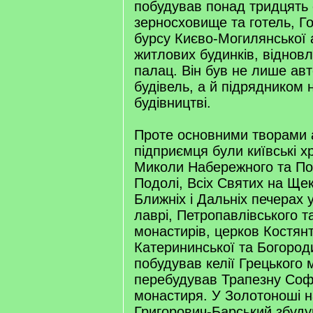
побудував понад тридцять с
зерносховище та готель, Го
бурсу Києво-Могилянської а
житлових будинків, віднов
палац. Він був не лише ав
будівель, а й підрядником 
будівництві.
Проте основними творами а
підприємця були київські х
Миколи Набережного та По
Подолі, Всіх Святих на Щек
Ближніх і Дальніх печерах 
лаврі, Петропавлівського т
монастирів, церков Костянт
Катерининської та Богороди
побудував келії Грецького 
перебудував Трапезну Соф
монастиря. У Золотоноші 
Григорович-Барський збуд