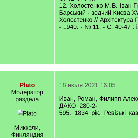
12. Холостенко М.В. Іван Г
Барський - зодчий Києва ХVI
Холостенко // Архітектура 
- 1940. - № 11. - С. 40-47 : і
Plato
18 июля 2021 16:05
Модератор
Иван, Роман, Филипп Алек
раздела
ДАКО_280-2-
595._1834_рік._Ревізькі_к
Миккели,
Финляндия