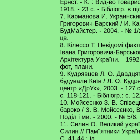
Ернст. - К. : Вид-во товар
1918. - 23 с. - Бібліогр. в п
7. Карманова И. Украински
Григорович-Барский / И. Ка
БудМайстер. - 2004. - № 1/2
цв.
8. Кілессо Т. Невідомі факт
Івана Григоровича-Барського
Архітектура України. - 1992.
фот, плани.
9. Кудрявцев Л. О. Двадцять
будували Київ / Л. О. Кудря
центр «ДрУк», 2003. - 127 с. 
с. 118-121. - Бібліогр.: с. 1
10. Мойсеєнко З. В. Співец
бароко / З. В. Мойсеєнко, В
Поділ і ми. - 2000. - № 5/6. 
11. Силин О. Великий украї
Силин // Пам"ятники України
С. 41-44 : іл.