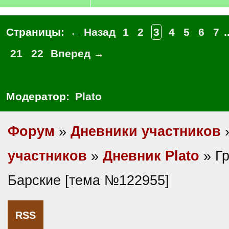
Страницы:
← Назад
1
2
3
4
5
6
7
.
21
22
Вперед →
Модератор:
Plato
Форум
»
Дневники участников
участников
»
Дневник Plato
» Гр
Барские [тема №122955]
RSS