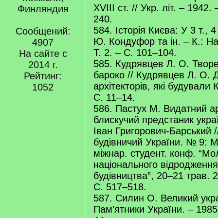
XVIII ст. // Укр. літ. – 1942
Финляндия
240.
584. Історія Києва: У 3 т., 
Сообщений:
Ю. Кондуфор та ін. – К.: На
4907
Т. 2. – С. 101–104.
На сайте с
585. Кудрявцев Л. О. Творе
2014 г.
бароко // Кудрявцев Л. О.
Рейтинг:
архітекторів, які будували К
1052
С. 11–14.
586. Пастух М. Видатний ар
блискучий предстаник укра
Іван Григорович-Барський 
будівничий України. № 9: М
міжнар. студент. конф. “Мо
національного відродження
будівництва”, 20–21 трав. 2
С. 517–518.
587. Силин О. Великий укра
Пам’ятники України. – 1985