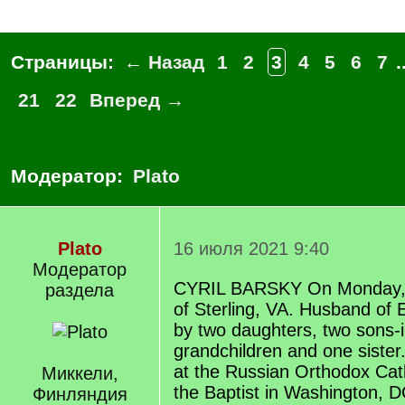
Страницы:
← Назад
1
2
3
4
5
6
7
.
21
22
Вперед →
Модератор:
Plato
Plato
16 июля 2021 9:40
Модератор
CYRIL BARSKY On Monday, 
раздела
of Sterling, VA. Husband of E
by two daughters, two sons-i
grandchildren and one sister
at the Russian Orthodox Cat
Миккели,
the Baptist in Washington, D
Финляндия