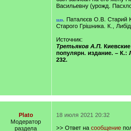
Васильевну (урожд. Пасхло
. Паталєєв О.В. Старий К
1123
Старого Грішника. К., Либід
Источник:
Третьяков А.П.
Киевские 
популярн. издание. – К.: 
232.
Plato
18 июля 2021 20:32
Модератор
>> Ответ на
сообщение
пол
раздела