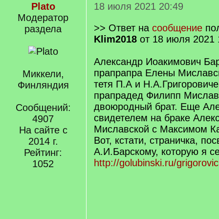
Plato
18 июля 2021 20:49
Модератор
>> Ответ на
сообщение
пол
раздела
Klim2018
от 18 июля 2021 
Александр Иоакимович Бар
прапрапра Елены Миславск
Миккели,
тетя П.А и Н.А.Григоровиче
Финляндия
прапрадед Филипп Миславс
двоюродный брат. Еще Ал
Сообщений:
свидетелем на браке Алек
4907
Миславской с Максимом К
На сайте с
Вот, кстати, страничка, по
2014 г.
А.И.Барскому, которую я с
Рейтинг:
http://golubinski.ru/grigorov
1052