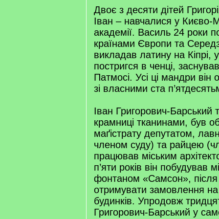
Двоє з десяти дітей Григор
Іван – навчалися у Києво-
академії. Василь 24 роки 
країнами Європи та Серед
викладав латину на Кіпрі, 
постригся в ченці, заснува
Патмосі. Усі ці мандри він 
зі власними ста п’ятдесят
Іван Григорович-Барський т
крамниці тканинами, був о
маґістрату депутатом, лав
членом суду) та райцею (ч
працював міським архітект
п’яти років він побудував мі
фонтаном «Самсон», після 
отримувати замовлення на
будинків. Упродовж тридця
Григорович-Барський у сам