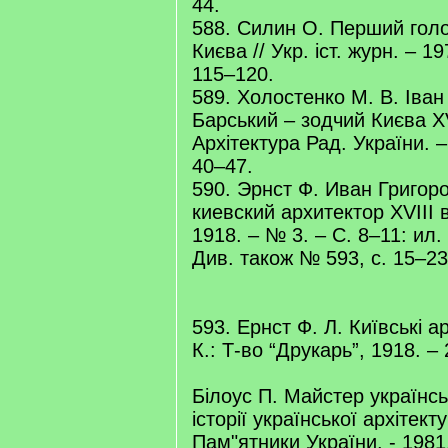
44.
588. Силин О. Перший голо
Києва // Укр. іст. журн. – 1
115–120.
589. Холостенко М. В. Іван
Барський – зодчий Києва XVI
Архітектура Рад. України. –
40–47.
590. Эрнст Ф. Иван Григор
киевский архитектор XVIII в.
1918. – № 3. – С. 8–11: ил.
Див. також № 593, с. 15–23
593. Ернст Ф. Л. Київські арх
К.: Т-во “Друкарь”, 1918. – 
Білоус П. Майстер українсь
історії української архітекту
Пам"ятники України. - 1981.