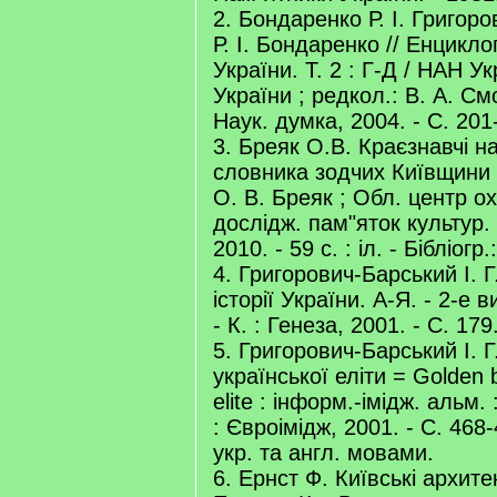
2. Бондаренко Р. І. Григоров
Р. І. Бондаренко // Енциклоп
України. Т. 2 : Г-Д / НАН Укр
України ; редкол.: В. А. Смолі
Наук. думка, 2004. - С. 201
3. Бреяк О.В. Краєзнавчі н
словника зодчих Київщини : 
О. В. Бреяк ; Обл. центр ох
дослідж. пам"яток культур. 
2010. - 59 с. : іл. - Бібліогр.
4. Григорович-Барський І. Г.
історії України. А-Я. - 2-е в
- К. : Генеза, 2001. - С. 179
5. Григорович-Барський І. Г
української еліти = Golden 
elite : інформ.-імідж. альм. :
: Євроімідж, 2001. - С. 468-4
укр. та англ. мовами.
6. Ернст Ф. Київські архитек