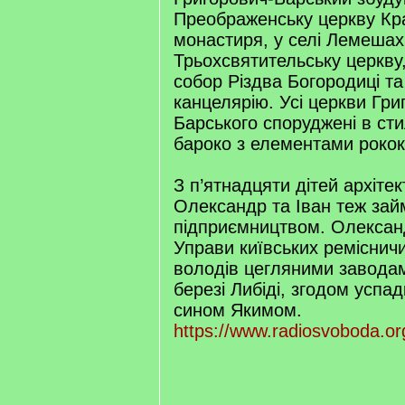
Преображенську церкву Кра
монастиря, у селі Лемешах 
Трьохсвятительську церкву,
собор Різдва Богородиці т
канцелярію. Усі церкви Гри
Барського споруджені в сти
бароко з елементами рокок
З п’ятнадцяти дітей архіте
Олександр та Іван теж за
підприємництвом. Олексан
Управи київських ремісничи
володів цегляними заводам
березі Либіді, згодом успа
сином Якимом.
https://www.radiosvoboda.or