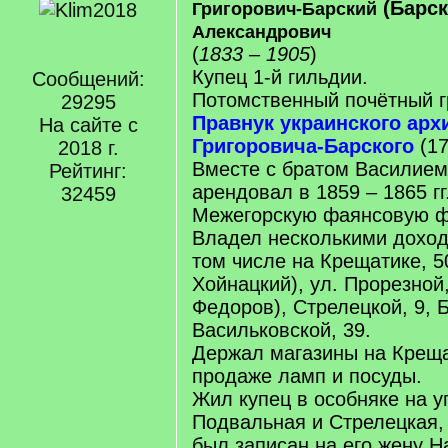
(Барс
Григорович-Барский
Александрович
(
1833 – 1905
)
Купец 1-й гильдии.
Сообщений:
Потомственный почётный г
29295
Правнук украинского арх
На сайте с
Григоровича-Барского
(17
2018 г.
Вместе с братом Василие
Рейтинг:
арендовал в 1859 – 1865 гг
32459
Межегорскую фаянсовую ф
Владел несколькими дохо
том числе на Крещатике, 50 
Хойнацкий), ул. Прорезной, 
Федоров), Стрелецкой, 9,
Васильковской, 39.
Держал магазины на Крещат
продаже ламп и посуды.
Жил купец в особняке на у
Подвальная и Стрелецкая,
был записан на его жену 